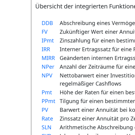
Übersicht der integrierten Funktio
DDB
Abschreibung eines Vermöge
FV
Zukünftiger Wert einer Annui
IPmt
Zinszahlung für einen besti
IRR
Interner Ertragssatz für eine
MIRR
Geänderten internen Ertragss
NPer
Anzahl der Zeiträume für ein
NPV
Nettobarwert einer Investiti
regelmäßiger Cashflows
Pmt
Höhe der Raten für einen be
PPmt
Tilgung für einen bestimmten
PV
Barwert einer Annuität bei 
Rate
Zinssatz einer Annuität pro 
SLN
Arithmetische Abschreibung