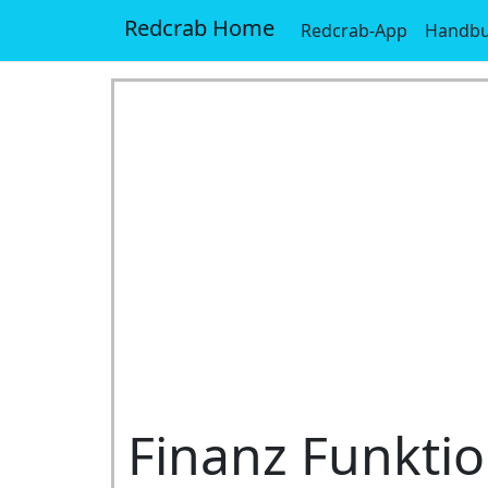
Redcrab Home
Redcrab-App
Handb
Finanz Funkti