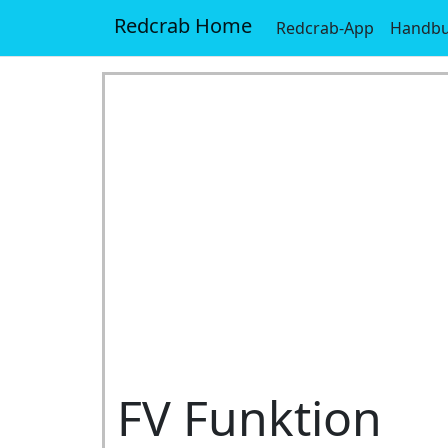
Redcrab Home
Redcrab-App
Handb
FV Funktion