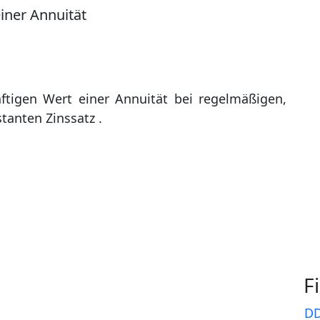
iner Annuität
tigen Wert einer Annuität bei regelmäßigen,
anten Zinssatz .
F
D