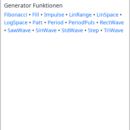
Generator Funktionen
Fibonacci
•
Fill
•
Impulse
•
LinRange
•
LinSpace
•
LogSpace
•
Patt
•
Period
•
PeriodPuls
•
RectWave
•
SawWave
•
SinWave
•
StdWave
•
Step
•
TriWave