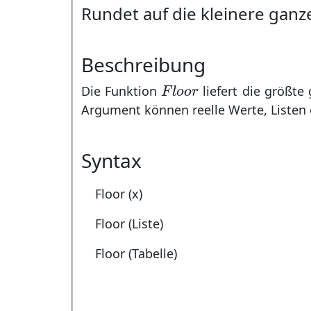
Rundet auf die kleinere ganz
Beschreibung
F
l
o
o
r
Die Funktion
liefert die größte
F
l
o
o
r
Argument können reelle Werte, Listen
Syntax
Floor (x)
Floor (Liste)
Floor (Tabelle)