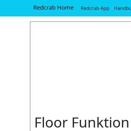
Redcrab Home
Redcrab-App
Handb
Floor Funktion