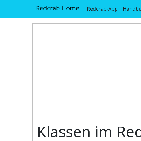
Redcrab Home
Redcrab-App
Handb
Klassen im Red