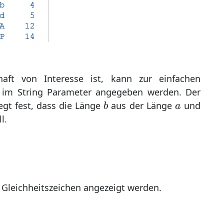
ft von Interesse ist, kann zur einfachen
t im String Parameter angegeben werden. Der
b
a
egt fest, dass die Länge
aus der Länge
und
b
a
l.
 Gleichheitszeichen angezeigt werden.