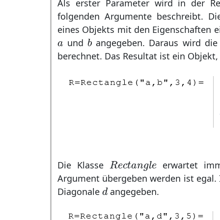
Als erster Parameter wird in der 
folgenden Argumente beschreibt. Die 
eines Objekts mit den Eigenschaften e
b
a
und
angegeben. Daraus wird die
a
b
berechnet. Das Resultat ist ein Objekt,
R
e
c
t
a
n
g
l
e
Die Klasse
erwartet imm
R
e
c
t
a
n
g
l
e
Argument übergeben werden ist egal. 
d
Diagonale
angegeben.
d