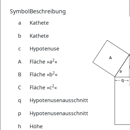
Symbol
Beschreibung
a
Kathete
b
Kathete
c
Hypotenuse
2
A
Fläche »a
«
2
B
Fläche »b
«
2
C
Fläche »c
«
q
Hypotenusenausschnitt
p
Hypotenusenausschnitt
h
Höhe