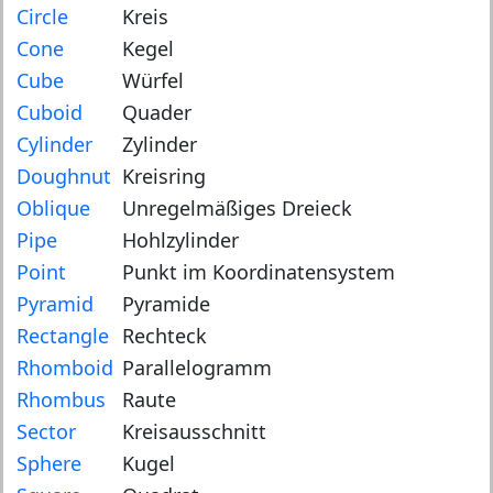
Circle
Kreis
Cone
Kegel
Cube
Würfel
Cuboid
Quader
Cylinder
Zylinder
Doughnut
Kreisring
Oblique
Unregelmäßiges Dreieck
Pipe
Hohlzylinder
Point
Punkt im Koordinatensystem
Pyramid
Pyramide
Rectangle
Rechteck
Rhomboid
Parallelogramm
Rhombus
Raute
Sector
Kreisausschnitt
Sphere
Kugel