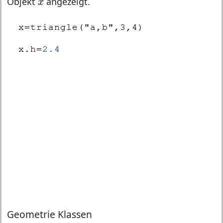
Objekt
angezeigt.
x
Geometrie Klassen