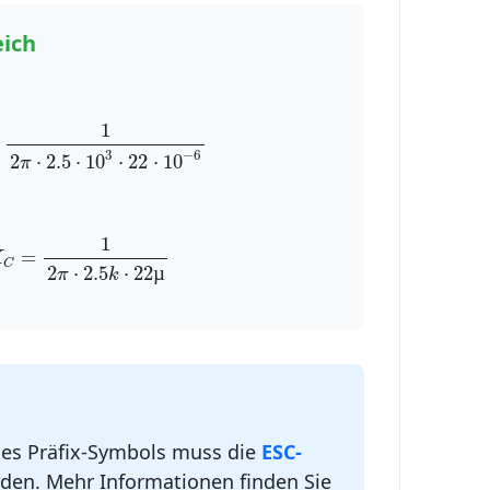
eich
1
2
π
⋅
2.5
⋅
10
3
⋅
22
⋅
10
−
6
1
3
−
6
2
⋅
2.5
⋅
10
⋅
22
⋅
10
π
X
C
=
1
2
π
⋅
2.5
k
⋅
22
µ
1
=
X
C
2
⋅
2.5
⋅
22
µ
π
k
nes Präfix-Symbols muss die
ESC-
den. Mehr Informationen finden Sie