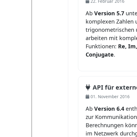
22. Februar 2016
Ab
Version 5.7
unte
komplexen Zahlen u
trigonometrischen 
arbeiten mit komple
Funktionen:
Re, Im
Conjugate
.
API für exter
01. November 2016
Ab
Version 6.4
enthä
zur Kommunikation
Berechnungen könn
im Netzwerk durchg