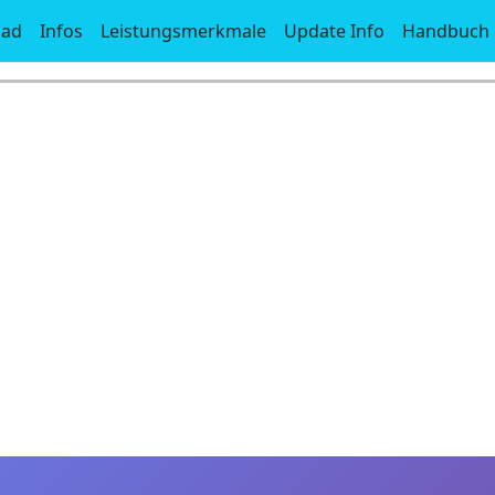
oad
Infos
Leistungsmerkmale
Update Info
Handbuch