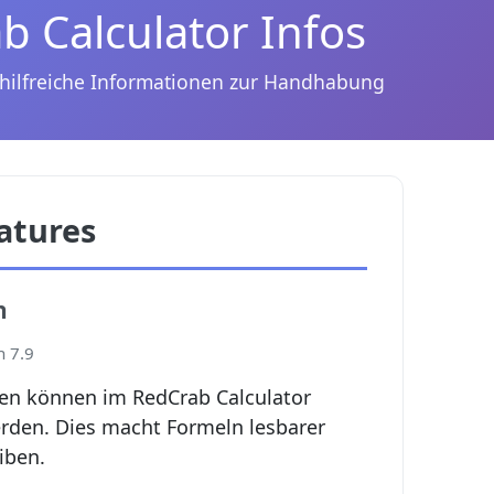
b Calculator Infos
 hilfreiche Informationen zur Handhabung
atures
n
n 7.9
en können im RedCrab Calculator
den. Dies macht Formeln lesbarer
iben.