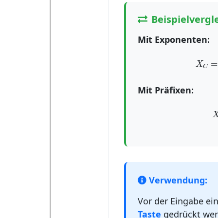
Beispielvergl
Mit Exponenten:
X
C
=
=
X
C
Mit Präfixen:
Verwendung:
Vor der Eingabe ei
Taste
gedrückt wer