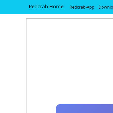
Redcrab Home
Redcrab-App
Downl