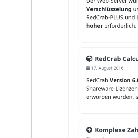
Der Web-Server wu
Verschlüsselung
um
RedCrab-PLUS und L
höher
erforderlich.
RedCrab Calcu
17. August 2016
RedCrab
Version 6.
Shareware-Lizenzen f
erworben wurden, s
Komplexe Zah