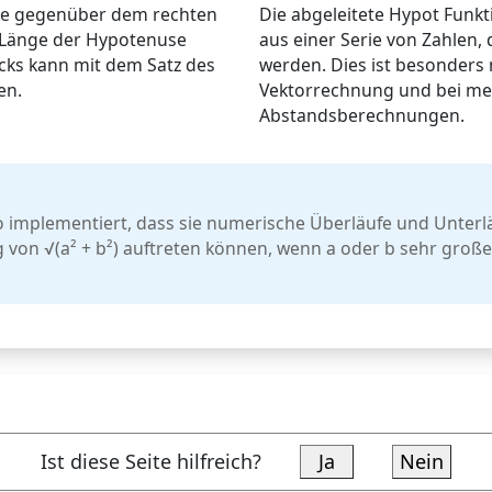
ite gegenüber dem rechten
Die abgeleitete Hypot Funkt
e Länge der Hypotenuse
aus einer Serie von Zahlen,
ecks kann mit dem Satz des
werden. Dies ist besonders n
en.
Vektorrechnung und bei m
Abstandsberechnungen.
o implementiert, dass sie numerische Überläufe und Unterlä
 von √(a² + b²) auftreten können, wenn a oder b sehr große
Ist diese Seite hilfreich?
Ja
Nein