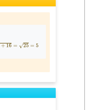
+
16
=
25
=
5
√
+
16
=
25
=
5