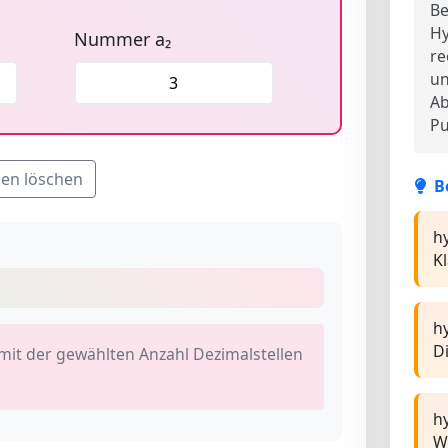
Be
Hy
Nummer a₂
re
un
Ab
Pu
en löschen
B
hy
K
hy
D
mit der gewählten Anzahl Dezimalstellen
hy
W