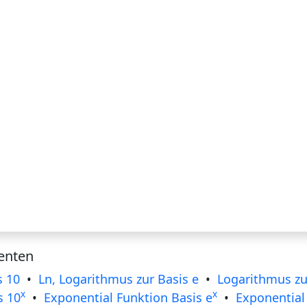
enten
s 10
•
Ln, Logarithmus zur Basis e
•
Logarithmus zur
x
x
s 10
•
Exponential Funktion Basis e
•
Exponential