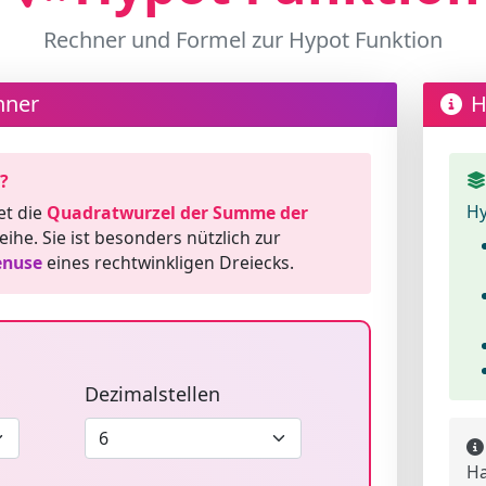
Rechner und Formel zur Hypot Funktion
hner
H
?
Hy
et die
Quadratwurzel der Summe der
ihe. Sie ist besonders nützlich zur
enuse
eines rechtwinkligen Dreiecks.
Dezimalstellen
Ha