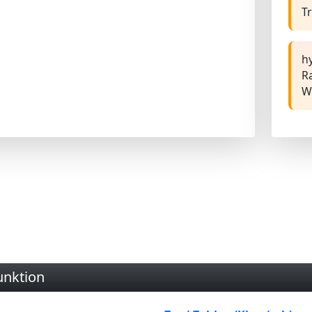
Tr
hy
R
W
unktion