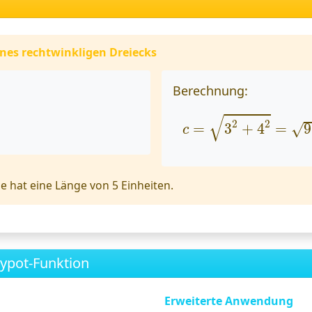
ines rechtwinkligen Dreiecks
Berechnung:
c
=
3
2
+
4
2
=
9
√
2
2
=
3
+
4
=
9
√
c
 hat eine Länge von 5 Einheiten.
ypot-Funktion
Erweiterte Anwendung