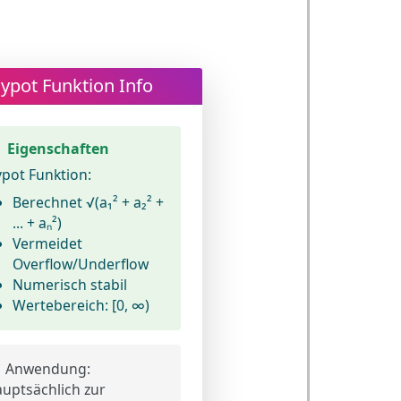
ypot Funktion Info
Eigenschaften
pot Funktion:
Berechnet √(a₁² + a₂² +
... + aₙ²)
Vermeidet
Overflow/Underflow
Numerisch stabil
Wertebereich: [0, ∞)
Anwendung:
uptsächlich zur