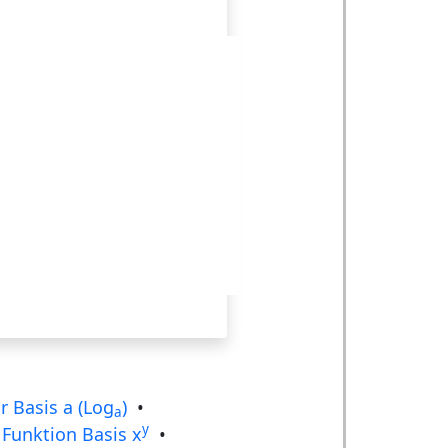
 Basis a (Log
)
•
a
y
 Funktion Basis x
•