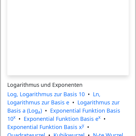
Logarithmus und Exponenten
Log, Logarithmus zur Basis 10
•
Ln,
Logarithmus zur Basis e
•
Logarithmus zur
Basis a (Log
)
•
Exponential Funktion Basis
a
x
x
10
•
Exponential Funktion Basis e
•
y
Exponential Funktion Basis x
•
Quadratwurzel
•
Kubikwurzel
•
N-te Wurzel