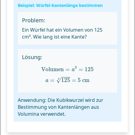
Beispiel: Würfel-Kantenlänge bestimmen
Problem:
Ein Würfel hat ein Volumen von 125
cm³. Wie lang ist eine Kante?
Lösung:
Volumen
=
a
3
=
125
3
Volumen
=
=
125
a
a
=
125
3
=
5
cm
=
125
=
5
 cm
√
3
a
Anwendung:
Die Kubikwurzel wird zur
Bestimmung von Kantenlängen aus
Volumina verwendet.