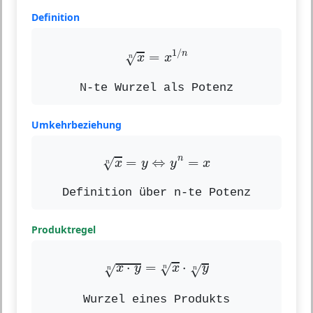
Definition
x
n
=
x
1
/
n
1
/
n
=
√
x
x
n
N-te Wurzel als Potenz
Umkehrbeziehung
x
n
=
y
⇔
y
n
=
x
n
=
⇔
=
√
x
y
y
x
n
Definition über n-te Potenz
Produktregel
x
⋅
y
n
=
x
n
⋅
y
n
⋅
=
⋅
√
√
√
x
y
x
y
n
n
n
Wurzel eines Produkts