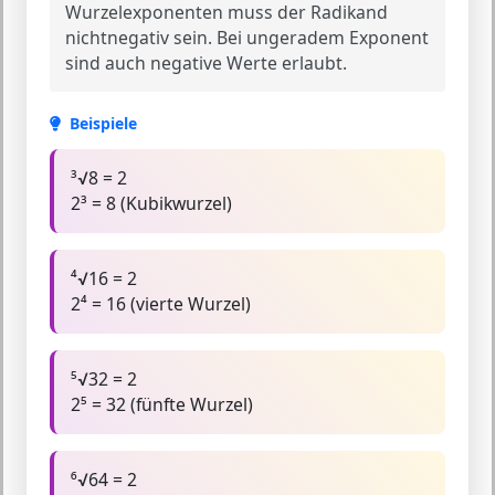
Wurzelexponenten muss der Radikand
nichtnegativ sein. Bei ungeradem Exponent
sind auch negative Werte erlaubt.
Beispiele
³√8 = 2
2³ = 8 (Kubikwurzel)
⁴√16 = 2
2⁴ = 16 (vierte Wurzel)
⁵√32 = 2
2⁵ = 32 (fünfte Wurzel)
⁶√64 = 2