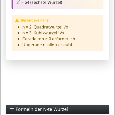
2⁶ = 64 (sechste Wurzel)
Besondere Fälle
n = 2:
Quadratwurzel √x
n = 3:
Kubikwurzel ³√x
Gerade n:
x ≥ 0 erforderlich
Ungerade n:
alle x erlaubt
Formeln der N-te Wurzel