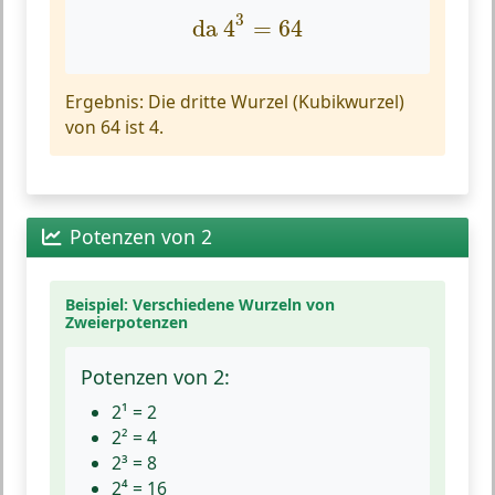
da
4
3
=
64
3
da 
4
=
64
Ergebnis:
Die dritte Wurzel (Kubikwurzel)
von 64 ist 4.
Potenzen von 2
Beispiel: Verschiedene Wurzeln von
Zweierpotenzen
Potenzen von 2:
2¹ = 2
2² = 4
2³ = 8
2⁴ = 16