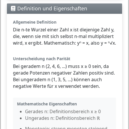
Definition und Eigenschaften
Allgemeine Definition
Die
n-te Wurzel
einer Zahl x ist diejenige Zahl y,
die, wenn sie mit sich selbst n-mal multipliziert
wird, x ergibt. Mathematisch: yⁿ = x, also y = ⁿ√x.
Unterscheidung nach Parität
Bei
geradem n
(2, 4, 6, ...) muss x ≥ 0 sein, da
gerade Potenzen negativer Zahlen positiv sind.
Bei
ungeradem n
(1, 3, 5, ...) können auch
negative Werte für x verwendet werden.
Mathematische Eigenschaften
Gerades n:
Definitionsbereich x ≥ 0
Ungerades n:
Definitionsbereich ℝ
Monotonie:
streng monoton steigend