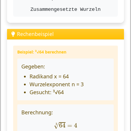
Zusammengesetzte Wurzeln
Rechenbeispiel
Beispiel: ³√64 berechnen
Gegeben:
Radikand x = 64
Wurzelexponent n = 3
Gesucht: ³√64
Berechnung:
64
3
=
4
√
64
=
4
3