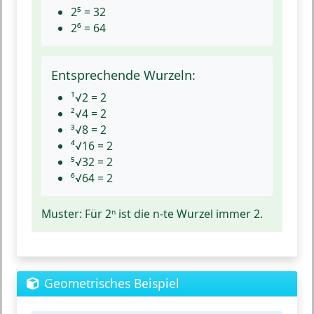
2⁵ = 32
2⁶ = 64
Entsprechende Wurzeln:
¹√2 = 2
²√4 = 2
³√8 = 2
⁴√16 = 2
⁵√32 = 2
⁶√64 = 2
Muster:
Für 2ⁿ ist die n-te Wurzel immer 2.
Geometrisches Beispiel