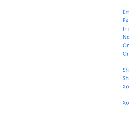
E
Ex
In
No
Or
Or
Sh
Sh
Xo
Xo