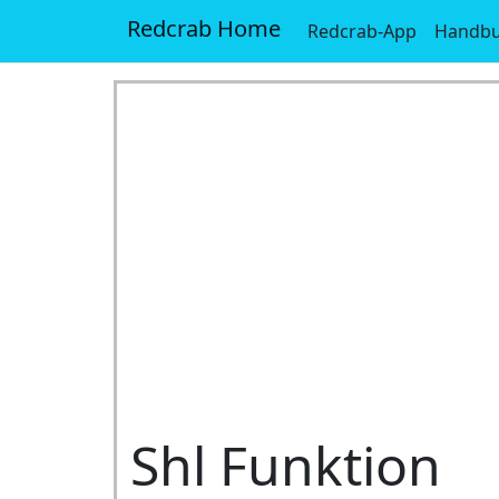
Redcrab Home
Redcrab-App
Handb
Shl Funktion