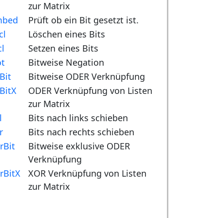
zur Matrix
mbed
Prüft ob ein Bit gesetzt ist.
cl
Löschen eines Bits
cl
Setzen eines Bits
t
Bitweise Negation
Bit
Bitweise ODER Verknüpfung
BitX
ODER Verknüpfung von Listen
zur Matrix
l
Bits nach links schieben
r
Bits nach rechts schieben
rBit
Bitweise exklusive ODER
Verknüpfung
rBitX
XOR Verknüpfung von Listen
zur Matrix