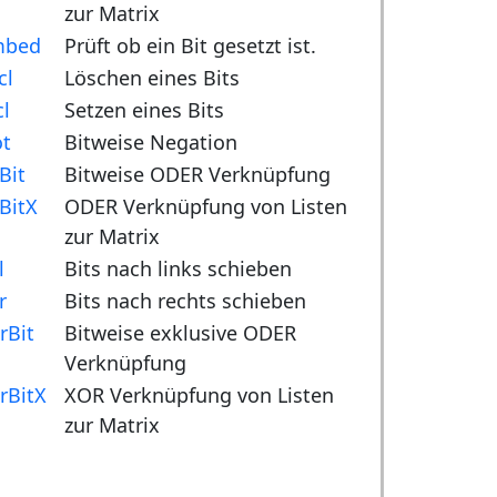
zur Matrix
mbed
Prüft ob ein Bit gesetzt ist.
cl
Löschen eines Bits
cl
Setzen eines Bits
t
Bitweise Negation
Bit
Bitweise ODER Verknüpfung
BitX
ODER Verknüpfung von Listen
zur Matrix
l
Bits nach links schieben
r
Bits nach rechts schieben
rBit
Bitweise exklusive ODER
Verknüpfung
rBitX
XOR Verknüpfung von Listen
zur Matrix