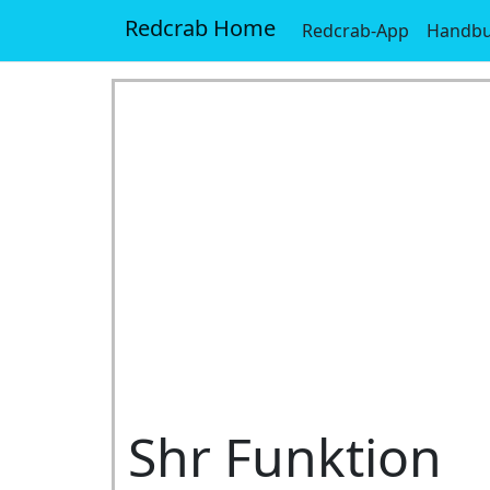
Redcrab Home
Redcrab-App
Handb
Shr Funktion