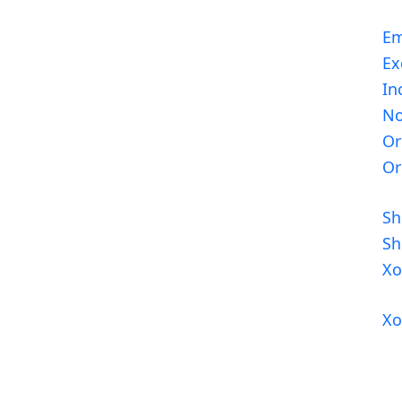
E
Ex
In
No
Or
Or
Sh
Sh
Xo
Xo