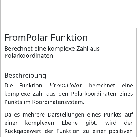
FromPolar Funktion
Berechnet eine komplexe Zahl aus
Polarkoordinaten
Beschreibung
F
r
o
m
P
o
l
a
r
Die Funktion
berechnet eine
F
r
o
m
P
o
l
a
r
komplexe Zahl aus den Polarkoordinaten eines
Punkts im Koordinatensystem.
Da es mehrere Darstellungen eines Punkts auf
einer komplexen Ebene gibt, wird der
Rückgabewert der Funktion zu einer positiven