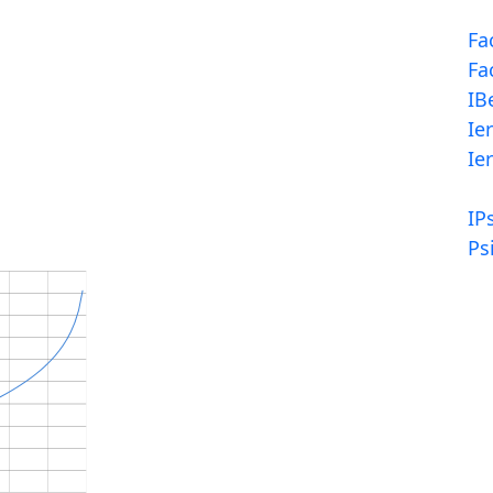
Fa
Fa
IB
Ier
Ier
IP
Ps