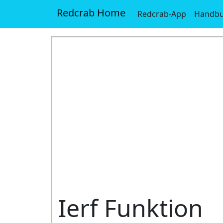
Redcrab Home
Redcrab-App
Handb
Ierf Funktion