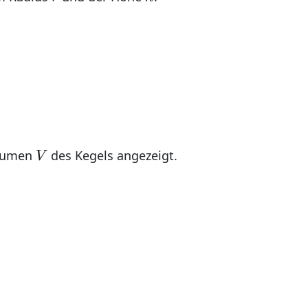
V
olumen
des Kegels angezeigt.
V