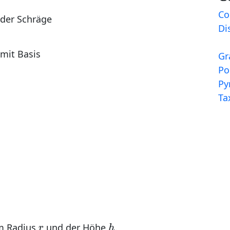
Co
 der Schräge
Di
mit Basis
Gr
Po
Py
Ta
h
r
m Radius
und der Höhe
.
r
h