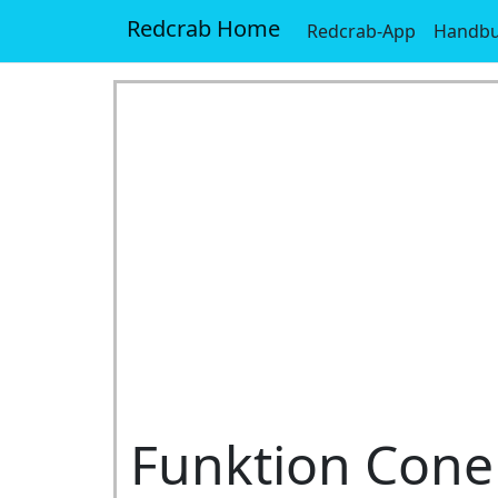
Redcrab Home
Redcrab-App
Handb
Funktion Cone