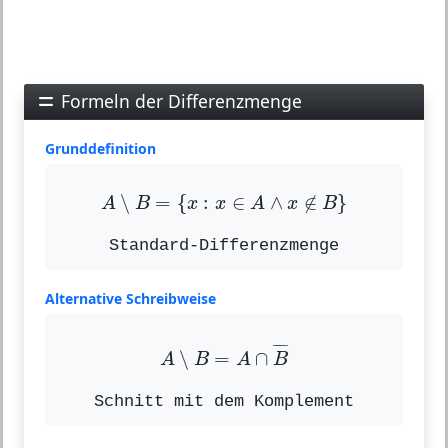
Formeln der Differenzmenge
Grunddefinition
A
∖
B
=
{
x
:
x
∈
A
∧
x
∉
B
}
∖
=
{
:
∈
∧
∉
}
A
B
x
x
A
x
B
Standard-Differenzmenge
Alternative Schreibweise
A
∖
B
=
A
∩
B
¯
¯
¯¯
¯
∖
=
∩
A
B
A
B
Schnitt mit dem Komplement