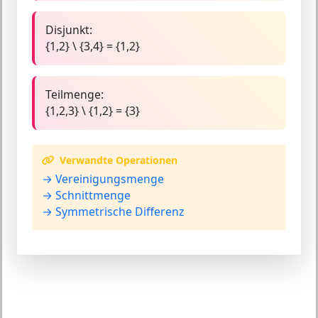
Disjunkt:
{1,2} \ {3,4} = {1,2}
Teilmenge:
{1,2,3} \ {1,2} = {3}
Verwandte Operationen
→ Vereinigungsmenge
→ Schnittmenge
→ Symmetrische Differenz