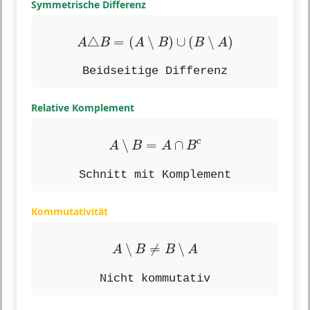
Symmetrische Differenz
A
△
B
=
(
A
∖
B
)
∪
(
B
∖
A
)
△
=
(
∖
)
∪
(
∖
)
A
B
A
B
B
A
Beidseitige Differenz
Relative Komplement
A
∖
B
=
A
∩
B
c
c
∖
=
∩
A
B
A
B
Schnitt mit Komplement
Kommutativität
A
∖
B
≠
B
∖
A
∖
≠
∖
A
B
B
A
Nicht kommutativ