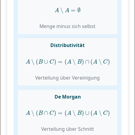
A
∖
A
=
∅
∖
=
∅
A
A
Menge minus sich selbst
Distributivität
A
∖
(
B
∪
C
)
=
(
A
∖
B
)
∩
(
A
∖
C
)
∖
(
∪
)
=
(
∖
)
∩
(
∖
)
A
B
C
A
B
A
C
Verteilung über Vereinigung
De Morgan
A
∖
(
B
∩
C
)
=
(
A
∖
B
)
∪
(
A
∖
C
)
∖
(
∩
)
=
(
∖
)
∪
(
∖
)
A
B
C
A
B
A
C
Verteilung über Schnitt