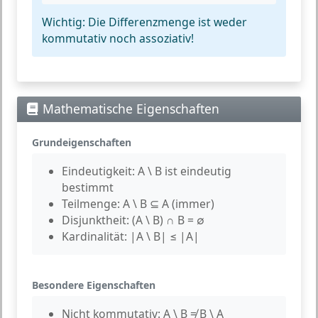
Wichtig:
Die Differenzmenge ist weder
kommutativ noch assoziativ!
Mathematische Eigenschaften
Grundeigenschaften
Eindeutigkeit:
A \ B ist eindeutig
bestimmt
Teilmenge:
A \ B ⊆ A (immer)
Disjunktheit:
(A \ B) ∩ B = ∅
Kardinalität:
|A \ B| ≤ |A|
Besondere Eigenschaften
Nicht kommutativ:
A \ B ≠ B \ A