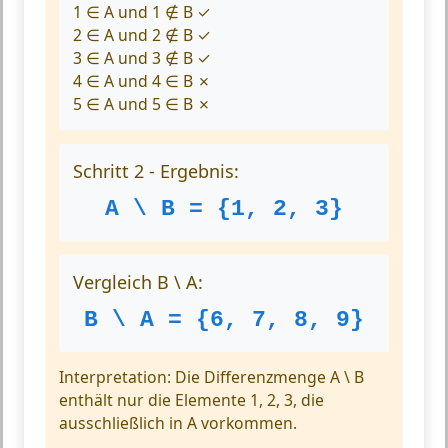
1 ∈ A und 1 ∉ B ✓
2 ∈ A und 2 ∉ B ✓
3 ∈ A und 3 ∉ B ✓
4 ∈ A und 4 ∈ B ✗
5 ∈ A und 5 ∈ B ✗
Schritt 2 - Ergebnis:
A \ B = {1, 2, 3}
Vergleich B \ A:
B \ A = {6, 7, 8, 9}
Interpretation:
Die Differenzmenge A \ B
enthält nur die Elemente 1, 2, 3, die
ausschließlich in A vorkommen.