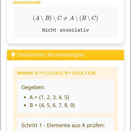
Assoziativität
(
A
∖
B
)
∖
C
≠
A
∖
(
B
∖
C
)
(
∖
)
∖
≠
∖
(
∖
)
A
B
C
A
B
C
Nicht assoziativ
Detailliertes Rechenbeispiel
Beispiel: A = {1,2,3,4,5}, B = {4,5,6,7,8,9}
Gegeben:
A = {1, 2, 3, 4, 5}
B = {4, 5, 6, 7, 8, 9}
Schritt 1 - Elemente aus A prüfen: