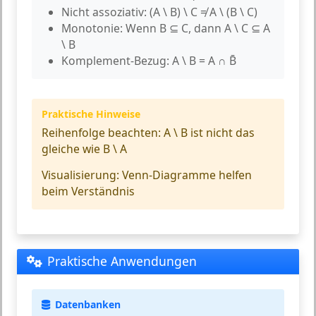
Nicht assoziativ:
(A \ B) \ C ≠ A \ (B \ C)
Monotonie:
Wenn B ⊆ C, dann A \ C ⊆ A
\ B
Komplement-Bezug:
A \ B = A ∩ B̄
Praktische Hinweise
Reihenfolge beachten:
A \ B ist nicht das
gleiche wie B \ A
Visualisierung:
Venn-Diagramme helfen
beim Verständnis
Praktische Anwendungen
Datenbanken