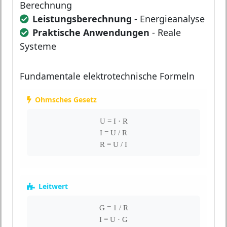
Berechnung
Leistungsberechnung
- Energieanalyse
Praktische Anwendungen
- Reale
Systeme
Fundamentale elektrotechnische Formeln
Ohmsches Gesetz
U = I · R
I = U / R
R = U / I
Leitwert
G = 1 / R
I = U · G