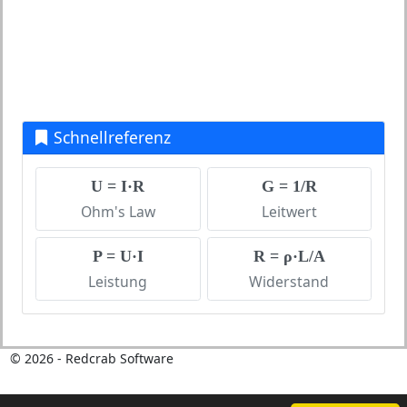
Schnellreferenz
U = I·R
G = 1/R
Ohm's Law
Leitwert
P = U·I
R = ρ·L/A
Leistung
Widerstand
©
2026
- Redcrab Software