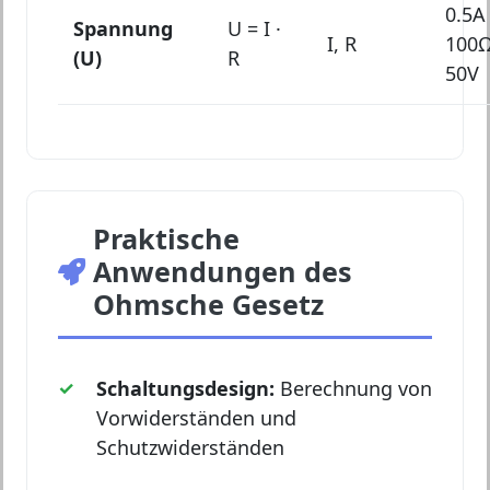
0.5A 
Spannung
U = I ·
I, R
100Ω
(U)
R
50V
Praktische
Anwendungen des
Ohmsche Gesetz
Schaltungsdesign:
Berechnung von
Vorwiderständen und
Schutzwiderständen