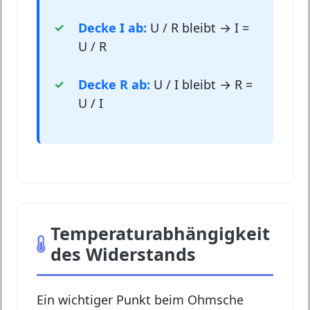
Decke I ab:
U / R bleibt → I =
U / R
Decke R ab:
U / I bleibt → R =
U / I
Temperaturabhängigkeit
des Widerstands
Ein wichtiger Punkt beim Ohmsche