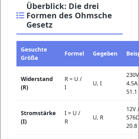
Überblick: Die drei
Formen des Ohmsche
Gesetz
Gesuchte
Formel
Gegeben
Beis
Größe
230V
Widerstand
R = U /
U, I
4.5A
(R)
I
51.1
12V 
Stromstärke
I = U /
U, R
576Ω
(I)
R
20.8