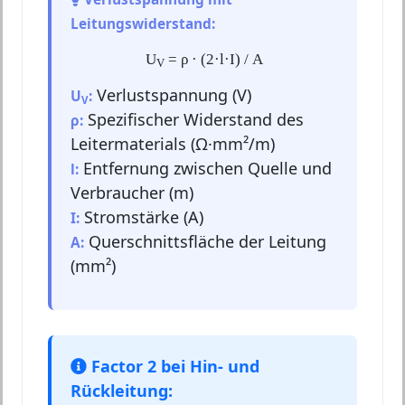
Leitungswiderstand:
U
= ρ · (2·l·I) / A
V
Verlustspannung (V)
U
:
V
Spezifischer Widerstand des
ρ:
Leitermaterials (Ω·mm²/m)
Entfernung zwischen Quelle und
l:
Verbraucher (m)
Stromstärke (A)
I:
Querschnittsfläche der Leitung
A:
(mm²)
Factor 2 bei Hin- und
Rückleitung: