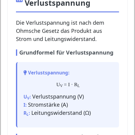
Verlustspannung
Die Verlustspannung ist nach dem
Ohmsche Gesetz das Produkt aus
Strom und Leitungswiderstand.
Grundformel für Verlustspannung
Verlustspannung:
U
= I · R
V
L
Verlustspannung (V)
U
:
V
Stromstärke (A)
I:
Leitungswiderstand (Ω)
R
:
L