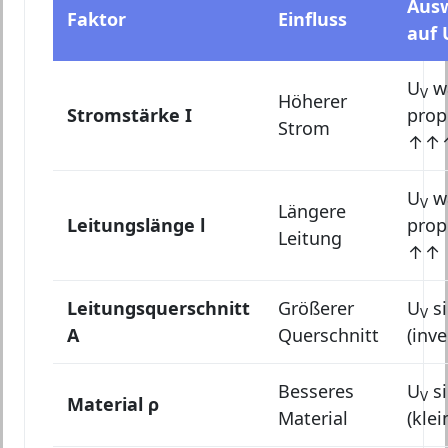
Aus
Faktor
Einfluss
auf 
U
w
V
Höherer
Stromstärke I
prop
Strom
↑↑
U
w
V
Längere
Leitungslänge l
prop
Leitung
↑↑
Leitungsquerschnitt
Größerer
U
si
V
A
Querschnitt
(inv
Besseres
U
si
V
Material ρ
Material
(klei