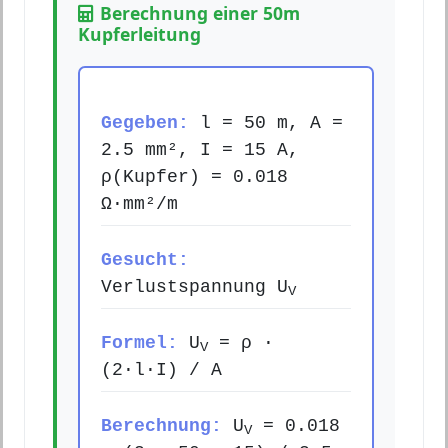
Berechnung einer 50m
Kupferleitung
Gegeben:
l = 50 m, A =
2.5 mm², I = 15 A,
ρ(Kupfer) = 0.018
Ω·mm²/m
Gesucht:
Verlustspannung U
V
Formel:
U
= ρ ·
V
(2·l·I) / A
Berechnung:
U
= 0.018
V