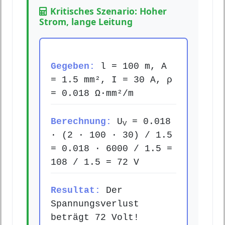
Kritisches Szenario: Hoher
Strom, lange Leitung
Gegeben:
l = 100 m, A
= 1.5 mm², I = 30 A, ρ
= 0.018 Ω·mm²/m
Berechnung:
U
= 0.018
V
· (2 · 100 · 30) / 1.5
= 0.018 · 6000 / 1.5 =
108 / 1.5 = 72 V
Resultat:
Der
Spannungsverlust
beträgt 72 Volt!