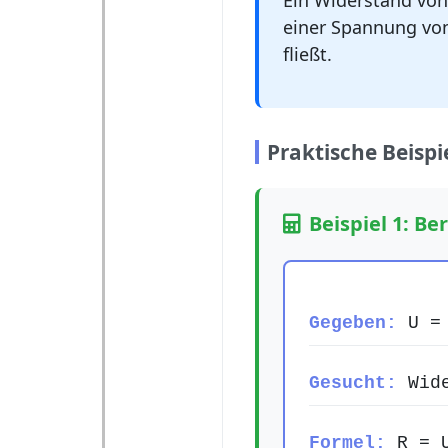
Ein Widerstand vo
einer Spannung vo
fließt.
Praktische Beispi
Beispiel 1: B
Gegeben:
U = 
Gesucht:
Wide
Formel:
R = U