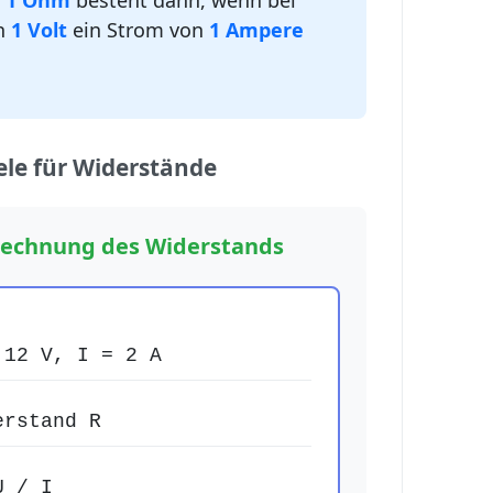
n
1 Ohm
besteht dann, wenn bei
n
1 Volt
ein Strom von
1 Ampere
ele für Widerstände
erechnung des Widerstands
12 V, I = 2 A
rstand R
 / I