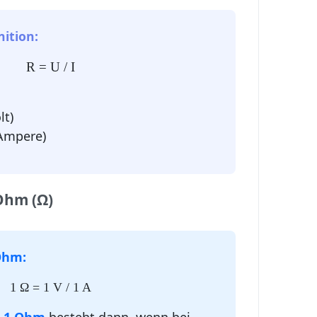
ition:
R = U / I
lt)
 Ampere)
Ohm (Ω)
Ohm:
1 Ω = 1 V / 1 A