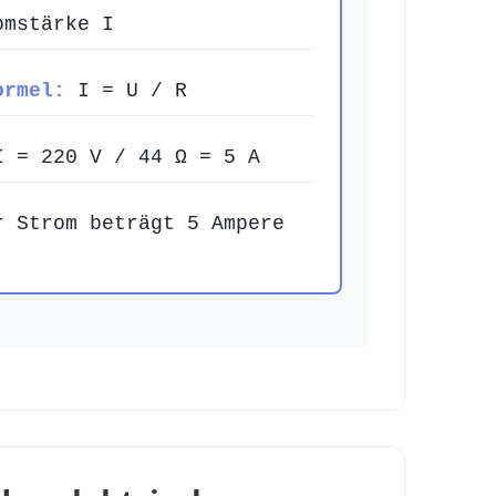
mstärke I
ormel:
I = U / R
 = 220 V / 44 Ω = 5 A
 Strom beträgt 5 Ampere