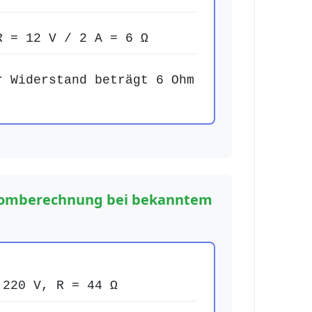
 = 12 V / 2 A = 6 Ω
 Widerstand beträgt 6 Ohm
Stromberechnung bei bekanntem
220 V, R = 44 Ω