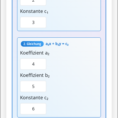
Konstante c₁
a₂x + b₂y = c₂
2. Gleichung
Koeffizient a₂
Koeffizient b₂
Konstante c₂