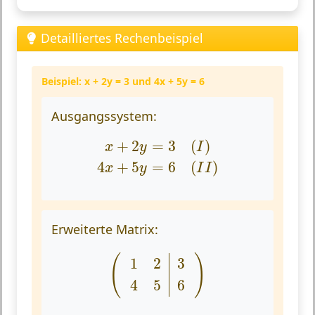
Detailliertes Rechenbeispiel
Beispiel: x + 2y = 3 und 4x + 5y = 6
Ausgangssystem:
x
+
2
y
=
3
(
I
)
4
x
+
5
y
=
6
(
I
I
)
+
2
=
3
(
)
x
y
I
4
+
5
=
6
(
)
x
y
I
I
Erweiterte Matrix:
(
1
2
3
4
5
6
)
(
)
1
2
3
4
5
6