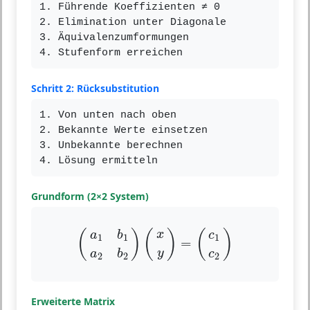
1. Führende Koeffizienten ≠ 0
2. Elimination unter Diagonale
3. Äquivalenzumformungen
4. Stufenform erreichen
Schritt 2: Rücksubstitution
1. Von unten nach oben
2. Bekannte Werte einsetzen
3. Unbekannte berechnen
4. Lösung ermitteln
Grundform (2×2 System)
(
a
1
b
1
a
2
b
2
)
(
x
y
)
=
(
c
1
c
2
)
(
)
(
)
(
)
x
a
b
c
1
1
1
=
y
a
b
c
2
2
2
Erweiterte Matrix