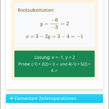
Rücksubstitution:
y
=
−
6
−
3
=
2
−
6
=
=
2
y
−
3
x
=
3
−
2
y
=
3
−
4
=
−
1
=
3
−
2
=
3
−
4
=
−
1
x
y
Lösung: x = -1, y = 2
Probe: (-1) + 2(2) = 3 ✓ und 4(-1) + 5(2) =
6 ✓
Elementare Zeilenoperationen