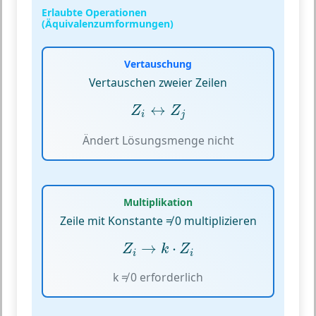
Erlaubte Operationen
(Äquivalenzumformungen)
Vertauschung
Vertauschen zweier Zeilen
Z
i
↔
Z
j
↔
Z
Z
i
j
Ändert Lösungsmenge nicht
Multiplikation
Zeile mit Konstante ≠ 0 multiplizieren
Z
i
→
k
⋅
Z
i
→
⋅
Z
k
Z
i
i
k ≠ 0 erforderlich