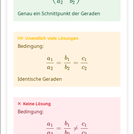
a
b
2
2
Genau ein Schnittpunkt der Geraden
Unendlich viele Lösungen
Bedingung:
a
1
a
2
=
b
1
b
2
=
c
1
c
2
b
c
a
1
1
1
=
=
a
b
c
2
2
2
Identische Geraden
Keine Lösung
Bedingung:
a
1
a
2
=
b
1
b
2
≠
c
1
c
2
b
c
a
1
1
1
=
≠
a
b
c