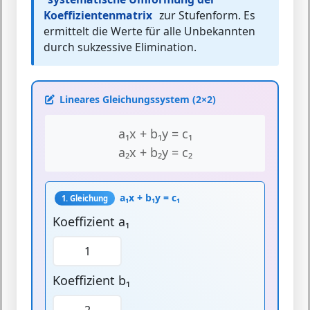
Koeffizientenmatrix
zur Stufenform. Es
ermittelt die Werte für alle Unbekannten
durch sukzessive Elimination.
Lineares Gleichungssystem (2×2)
a₁x + b₁y = c₁
a₂x + b₂y = c₂
a₁x + b₁y = c₁
1. Gleichung
Koeffizient a₁
Koeffizient b₁