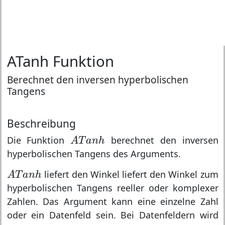
ATanh Funktion
Berechnet den inversen hyperbolischen
Tangens
Beschreibung
A
T
a
n
h
Die Funktion
berechnet den inversen
A
T
a
n
h
hyperbolischen Tangens des Arguments.
A
T
a
n
h
liefert den Winkel liefert den Winkel zum
A
T
a
n
h
hyperbolischen Tangens reeller oder komplexer
Zahlen. Das Argument kann eine einzelne Zahl
oder ein Datenfeld sein. Bei Datenfeldern wird