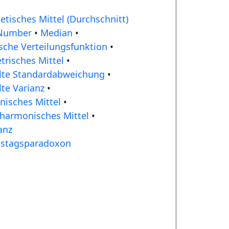
etisches Mittel (Durchschnitt)
 Number
•
Median
•
sche Verteilungsfunktion
•
risches Mittel
•
lte Standardabweichung
•
te Varianz
•
isches Mittel
•
harmonisches Mittel
•
anz
tstagsparadoxon