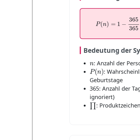
P
(
n
)
=
1
−
365
365
⋅
365
(
)
=
1
−
P
n
365
Bedeutung der S
n
: Anzahl der Per
n
P
(
n
)
(
)
: Wahrscheinl
P
n
Geburtstage
365: Anzahl der Ta
ignoriert)
∏
∏
: Produktzeichen