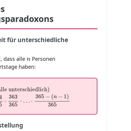
s
gsparadoxons
t für unterschiedliche
n
, dass alle
Personen
n
rtstage haben:
lle unterschiedlich
)
alle unterschiedlich
)
4
365
⋅
363
365
⋅
…
⋅
365
−
(
n
−
1
)
365
365
−
(
−
1
)
363
4
n
⋅
⋅
…
⋅
5
365
365
stellung