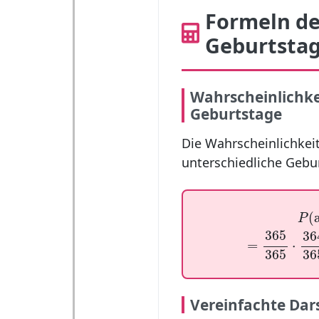
Formeln de
Geburtsta
Wahrscheinlichkei
Geburtstage
Die Wahrscheinlichkeit
unterschiedliche Gebu
P
(
a
(
P
=
365
365
⋅
36
365
36
=
⋅
365
36
Vereinfachte Dar