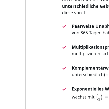
unterschiedliche Ge
diese von 1.
Paarweise Unabh
von 365 Tagen ha
Multiplikationspr
multiplizieren sic
Komplementärwah
unterschiedlich) =
Exponentielles 
(
n
2
)
=
n
=
wächst mit
(
)
2