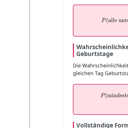
P
(
alle unte
(
alle unt
P
Wahrscheinlichkei
Geburtstage
Die Wahrscheinlichkei
gleichen Tag Geburtst
P
(
mindesten
(
mindeste
P
Vollständige For