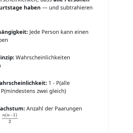
burtstage haben
— und subtrahieren
ängigkeit:
Jede Person kann einen
ben
inzip:
Wahrscheinlichkeiten
h
rscheinlichkeit:
1 - P(alle
 P(mindestens zwei gleich)
Wachstum:
Anzahl der Paarungen
n
(
n
−
1
)
2
(
−
1
)
n
n
2