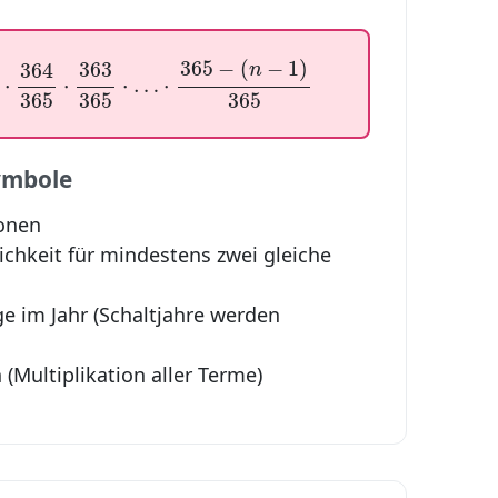
364
365
⋅
363
365
⋅
…
⋅
365
−
(
n
−
1
)
365
365
−
(
−
1
)
363
364
n
⋅
⋅
⋅
…
⋅
365
365
365
ymbole
sonen
ichkeit für mindestens zwei gleiche
ge im Jahr (Schaltjahre werden
 (Multiplikation aller Terme)