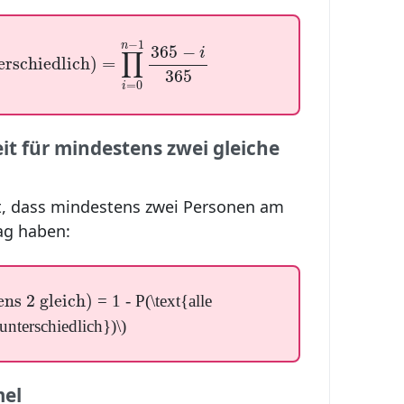
rschiedlich
)
=
∏
i
=
0
n
−
1
365
−
i
365
−
1
n
365
−
∏
i
erschiedlich
)
=
365
=
0
i
t für mindestens zwei gleiche
t, dass mindestens zwei Personen am
ag haben:
s 2 gleich
)
ns 2 gleich
)
= 1 - P(\text{alle
unterschiedlich})\)
mel