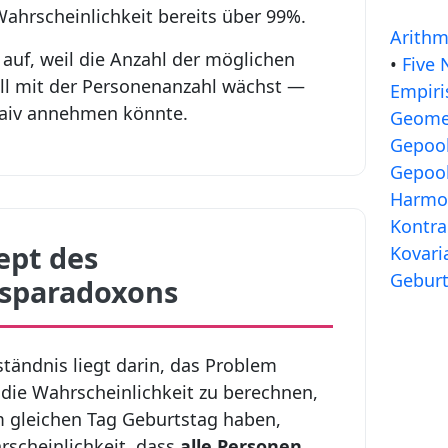
ahrscheinlichkeit bereits über 99%.
Arithm
auf, weil die Anzahl der möglichen
•
Five
ll mit der Personenanzahl wächst —
Empiri
 naiv annehmen könnte.
Geomet
Gepoo
Gepool
Harmon
Kontra
pt des
Kovari
Gebur
sparadoxons
tändnis liegt darin, das Problem
 die Wahrscheinlichkeit zu berechnen,
 gleichen Tag Geburtstag haben,
rscheinlichkeit, dass
alle Personen