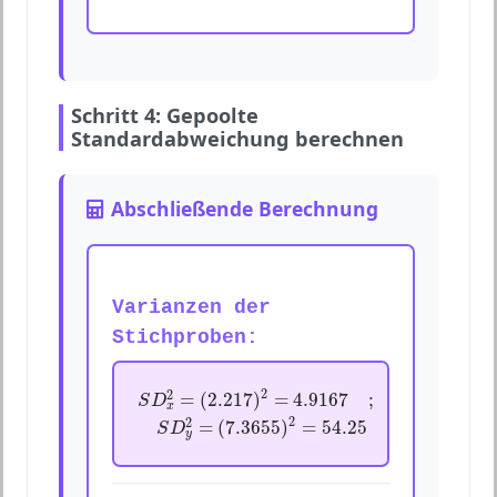
Schritt 4: Gepoolte
Standardabweichung berechnen
Abschließende Berechnung
Varianzen der
Stichproben:
S
D
x
2
=
(
2.217
)
2
=
4.9167
;
2
2
=
(
2.217
)
=
4.9167
;
S
D
x
S
D
y
2
=
(
7.3655
)
2
=
54.25
2
2
=
(
7.3655
)
=
54.25
S
D
y