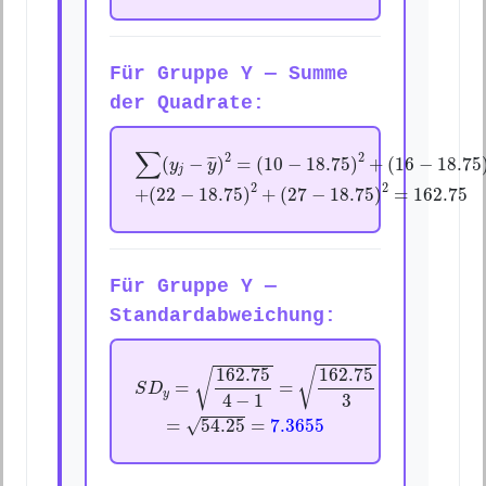
Für Gruppe Y — Summe
der Quadrate:
∑
(
y
j
−
y
¯
)
2
=
(
10
−
18.75
)
2
+
(
16
−
18.75
)
2
∑
2
2
(
−
¯
¯
)
=
(
10
−
18.75
)
+
(
16
−
18.75
y
y
j
+
(
22
−
18.75
)
2
+
(
27
−
18.75
)
2
=
162.75
2
2
+
(
22
−
18.75
)
+
(
27
−
18.75
)
=
162.75
Für Gruppe Y —
Standardabweichung:
S
D
y
=
162.75
4
−
1
=
162.75
3
162.75
162.75
√
√
=
=
S
D
y
3
4
−
1
=
54.25
=
7.3655
√
=
54.25
=
7.3655