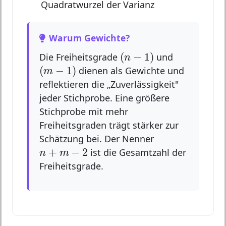
Quadratwurzel der Varianz
Warum Gewichte?
(
n
−
1
)
(
−
1
)
Die Freiheitsgrade
und
n
(
m
−
1
)
(
−
1
)
dienen als Gewichte und
m
reflektieren die „Zuverlässigkeit"
jeder Stichprobe. Eine größere
Stichprobe mit mehr
Freiheitsgraden trägt stärker zur
Schätzung bei. Der Nenner
n
+
m
−
2
+
−
2
ist die Gesamtzahl der
n
m
Freiheitsgrade.