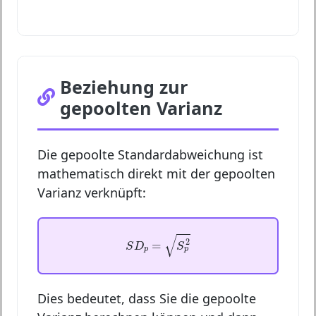
Beziehung zur
gepoolten Varianz
Die gepoolte Standardabweichung ist
mathematisch direkt mit der gepoolten
Varianz verknüpft:
S
D
p
=
S
p
2
√
2
=
S
D
S
p
p
Dies bedeutet, dass Sie die gepoolte