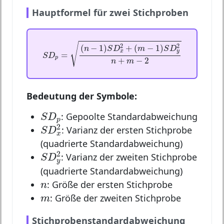
Hauptformel für zwei Stichproben
S
D
p
=
(
n
−
1
)
S
D
x
2
+
(
m
−
1
)
S
D
y
2
n
+
m
−
2
√
2
2
(
−
1
)
+
(
−
1
)
n
S
D
m
S
D
x
y
=
S
D
p
+
−
2
n
m
Bedeutung der Symbole:
S
D
p
: Gepoolte Standardabweichung
S
D
p
S
D
x
2
2
: Varianz der ersten Stichprobe
S
D
x
(quadrierte Standardabweichung)
S
D
y
2
2
: Varianz der zweiten Stichprobe
S
D
y
(quadrierte Standardabweichung)
n
: Größe der ersten Stichprobe
n
m
: Größe der zweiten Stichprobe
m
Stichprobenstandardabweichung