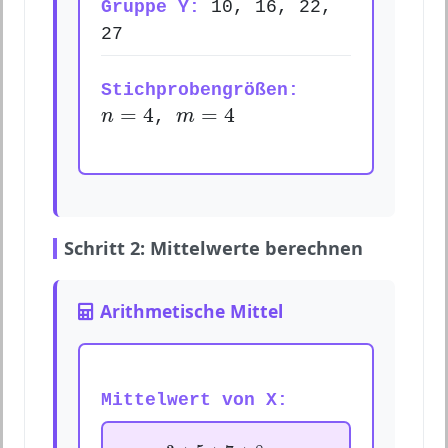
Gruppe Y:
10, 16, 22,
27
Stichprobengrößen:
n
=
4
m
=
4
=
4
=
4
n
,
m
Schritt 2: Mittelwerte berechnen
Arithmetische Mittel
Mittelwert von X:
x
¯
=
3
+
5
+
7
+
8
4
=
5.75