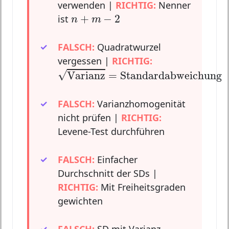
verwenden |
RICHTIG:
Nenner
n
+
m
−
2
+
−
2
ist
n
m
FALSCH:
Quadratwurzel
vergessen |
RICHTIG:
Varianz
=
Standardabweichung
√
Varianz
=
Standardabweichung
FALSCH:
Varianzhomogenität
nicht prüfen |
RICHTIG:
Levene-Test durchführen
FALSCH:
Einfacher
Durchschnitt der SDs |
RICHTIG:
Mit Freiheitsgraden
gewichten