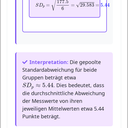
177.5
√
√
=
=
29.583
=
5.44
S
D
p
6
Interpretation:
Die gepoolte
Standardabweichung für beide
Gruppen beträgt etwa
S
D
p
≈
5.44
≈
5.44
. Dies bedeutet, dass
S
D
p
die durchschnittliche Abweichung
der Messwerte von ihren
jeweiligen Mittelwerten etwa 5.44
Punkte beträgt.