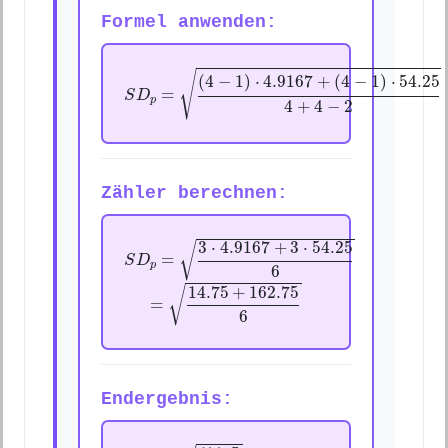
Formel anwenden:
S
D
p
=
(
4
−
1
)
⋅
4.9167
+
(
4
−
1
)
⋅
54.25
4
+
4
−
2
√
(
4
−
1
)
⋅
4.9167
+
(
4
−
1
)
⋅
54.25
=
S
D
p
4
+
4
−
2
Zähler berechnen:
S
D
p
=
3
⋅
4.9167
+
3
⋅
54.25
6
3
⋅
4.9167
+
3
⋅
54.25
√
=
S
D
p
6
=
14.75
+
162.75
6
14.75
+
162.75
√
=
6
Endergebnis:
S
D
p
=
177.5
6
=
29.583
=
5.44