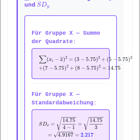
S
D
y
und
S
D
y
Für Gruppe X — Summe
der Quadrate:
∑
(
x
i
−
x
¯
)
2
=
(
3
−
5.75
)
2
+
(
5
−
5.75
)
2
∑
2
2
2
(
−
¯
¯
¯
)
=
(
3
−
5.75
)
+
(
5
−
5.75
)
x
x
i
+
(
7
−
5.75
)
2
+
(
8
−
5.75
)
2
=
14.75
2
2
+
(
7
−
5.75
)
+
(
8
−
5.75
)
=
14.75
Für Gruppe X —
Standardabweichung:
S
D
x
=
14.75
4
−
1
=
14.75
3
14.75
14.75
√
√
=
=
S
D
x
3
4
−
1
=
4.9167
=
2.217
√
=
4.9167
=
2.217