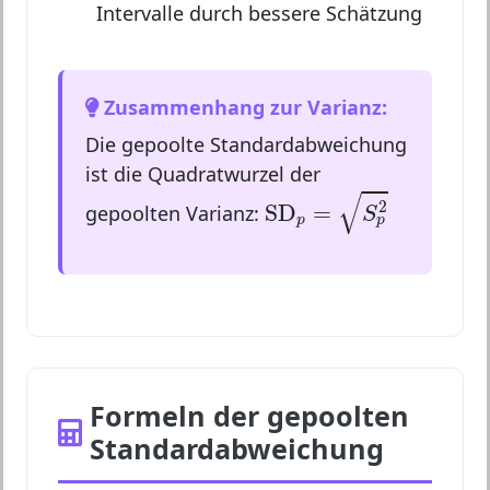
Intervalle durch bessere Schätzung
Zusammenhang zur Varianz:
Die gepoolte Standardabweichung
ist die Quadratwurzel der
SD
p
=
S
p
2
√
2
SD
=
gepoolten Varianz:
S
p
p
Formeln der gepoolten
Standardabweichung