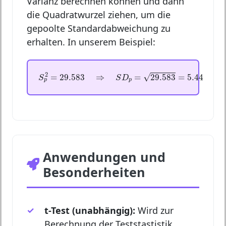
Varianz berechnen können und dann
die Quadratwurzel ziehen, um die
gepoolte Standardabweichung zu
erhalten. In unserem Beispiel:
S
p
2
=
29.583
⇒
S
D
p
=
29.583
=
5.44
2
√
=
29.583
⇒
=
29.583
=
5.44
S
S
D
p
p
Anwendungen und
Besonderheiten
t-Test (unabhängig):
Wird zur
Berechnung der Teststastistik