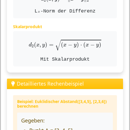
2
2
L₂-Norm der Differenz
Skalarprodukt
d
2
(
x
,
y
)
=
(
x
−
y
)
⋅
(
x
−
y
)
√
(
,
)
=
(
−
)
⋅
(
−
)
d
x
y
x
y
x
y
2
Mit Skalarprodukt
Detailliertes Rechenbeispiel
Beispiel: Euklidischer Abstand([3,4,5], [2,3,6])
berechnen
Gegeben: