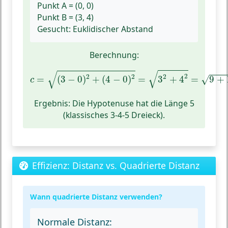
Punkt A = (0, 0)
Punkt B = (3, 4)
Gesucht: Euklidischer Abstand
Berechnung:
c
=
(
3
−
0
)
2
+
(
4
−
0
)
2
=
3
2
+
4
2
=
9
+
16
=
2
√
√
2
2
2
2
=
(
3
−
0
)
+
(
4
−
0
)
=
3
+
4
=
9
+
√
c
Ergebnis:
Die Hypotenuse hat die Länge 5
(klassisches 3-4-5 Dreieck).
Effizienz: Distanz vs. Quadrierte Distanz
Wann quadrierte Distanz verwenden?
Normale Distanz: