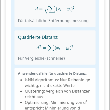
d
=
∑
(
x
i
−
y
i
)
2
∑
√
2
=
(
−
)
d
x
y
i
i
Für tatsächliche Entfernungsmessung
Quadrierte Distanz:
d
2
=
∑
(
x
i
−
y
i
)
2
∑
2
2
=
(
−
)
d
x
y
i
i
Für Vergleiche (schneller)
Anwendungsfälle für quadrierte Distanz:
k-NN Algorithmus:
Nur Reihenfolge
wichtig, nicht exakte Werte
Clustering:
Vergleich von Distanzen
reicht aus
Optimierung:
Minimierung von d²
entspricht Minimierung von d