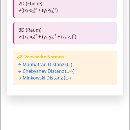
2D (Ebene):
√((x₁-x₂)² + (y₁-y₂)²)
3D (Raum):
√((x₁-x₂)² + (y₁-y₂)² + (z₁-z₂)²)
Verwandte Normen
→ Manhattan Distanz (L₁)
→ Chebyshev Distanz (L∞)
→ Minkowski Distanz (Lₚ)