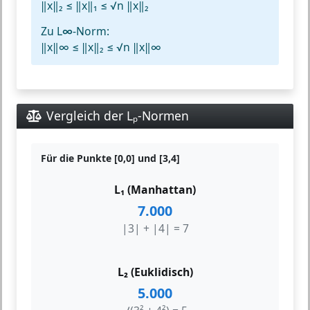
‖x‖₂ ≤ ‖x‖₁ ≤ √n ‖x‖₂
Zu L∞-Norm:
‖x‖∞ ≤ ‖x‖₂ ≤ √n ‖x‖∞
Vergleich der Lₚ-Normen
Für die Punkte [0,0] und [3,4]
L₁ (Manhattan)
7.000
|3| + |4| = 7
L₂ (Euklidisch)
5.000