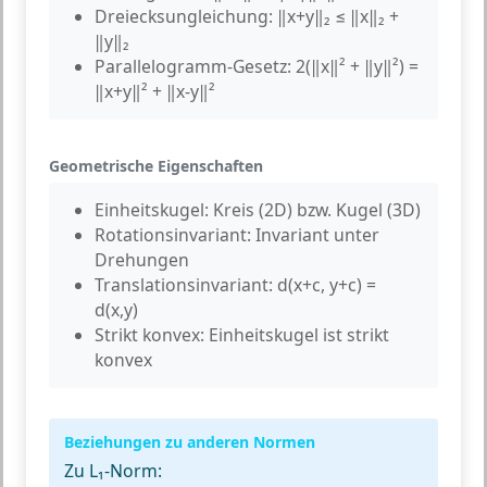
Dreiecksungleichung:
‖x+y‖₂ ≤ ‖x‖₂ +
‖y‖₂
Parallelogramm-Gesetz:
2(‖x‖² + ‖y‖²) =
‖x+y‖² + ‖x-y‖²
Geometrische Eigenschaften
Einheitskugel:
Kreis (2D) bzw. Kugel (3D)
Rotationsinvariant:
Invariant unter
Drehungen
Translationsinvariant:
d(x+c, y+c) =
d(x,y)
Strikt konvex:
Einheitskugel ist strikt
konvex
Beziehungen zu anderen Normen
Zu L₁-Norm: