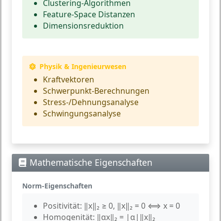
Clustering-Algorithmen
Feature-Space Distanzen
Dimensionsreduktion
Physik & Ingenieurwesen
Kraftvektoren
Schwerpunkt-Berechnungen
Stress-/Dehnungsanalyse
Schwingungsanalyse
Mathematische Eigenschaften
Norm-Eigenschaften
Positivität:
‖x‖₂ ≥ 0, ‖x‖₂ = 0 ⟺ x = 0
Homogenität:
‖αx‖₂ = |α|‖x‖₂