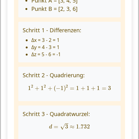
Punkt A = [3, 4, 5]
Punkt B = [2, 3, 6]
Schritt 1 - Differenzen:
Δx = 3 - 2 = 1
Δy = 4 - 3 = 1
Δz = 5 - 6 = -1
Schritt 2 - Quadrierung:
1
2
+
1
2
+
(
−
1
)
2
=
1
+
1
+
1
=
3
2
2
2
1
+
1
+
(
−
1
)
=
1
+
1
+
1
=
3
Schritt 3 - Quadratwurzel:
d
=
3
≈
1.732
=
3
≈
1.732
√
d