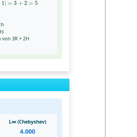
−
1
|
=
3
+
2
=
5
−
1
|
=
3
+
2
=
5
ch
ts
 von 3R + 2H
L∞ (Chebyshev)
4.000