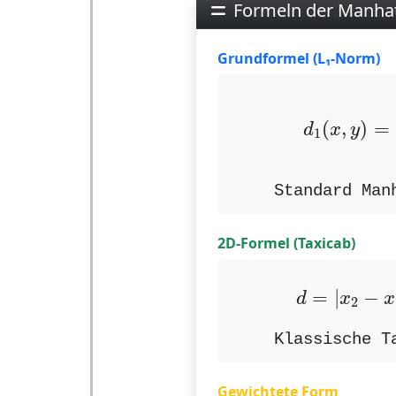
Formeln der Manhat
Grundformel (L₁-Norm)
d
1
(
x
,
y
)
(
,
)
=
d
x
y
1
Standard Man
2D-Formel (Taxicab)
d
=
|
x
2
−
x
1
=
|
−
d
x
x
2
Klassische T
Gewichtete Form