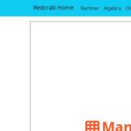
Redcrab Home
Rechner
Algebra
Di
Man