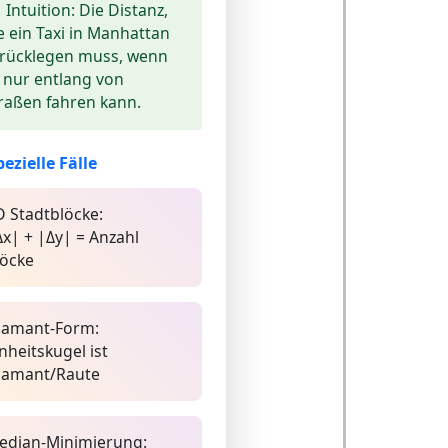
Intuition:
Die Distanz,
e ein Taxi in Manhattan
rücklegen muss, wenn
 nur entlang von
raßen fahren kann.
pezielle Fälle
D Stadtblöcke:
Δx| + |Δy| = Anzahl
löcke
iamant-Form:
nheitskugel ist
iamant/Raute
edian-Minimierung: