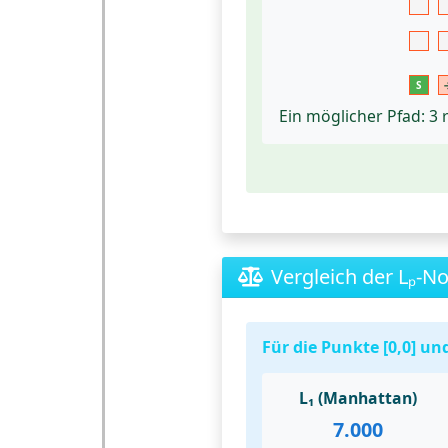
S
Ein möglicher Pfad: 3 
Vergleich der Lₚ-
Für die Punkte [0,0] und
L₁ (Manhattan)
7.000