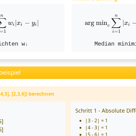
∑
i
=
1
n
w
i
|
x
i
−
y
i
|
arg min
c
∑
i
=
1
n
n
∑
∑
|
−
|
arg min
|
w
x
y
x
i
i
i
i
c
=
1
=
1
i
ichten wᵢ
Median minim
beispiel
,5], [2,3,6]) berechnen
Schritt 1 - Absolute Dif
|3 - 2| = 1
5]
|4 - 3| = 1
6]
|5 - 6| = 1