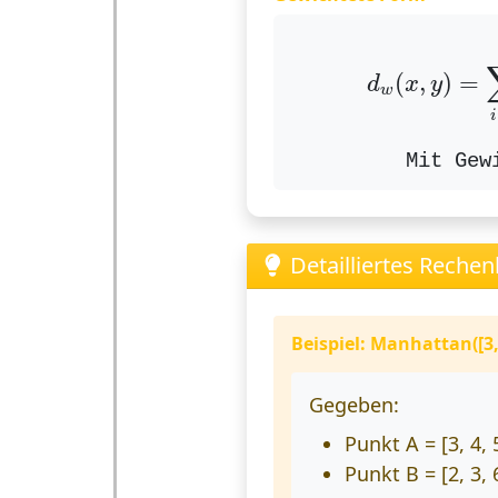
d
w
(
x
,
y
)
=
(
,
)
=
d
x
y
w
i
Mit Gew
Detailliertes Rechen
Beispiel: Manhattan([3,4
Gegeben:
Punkt A = [3, 4, 
Punkt B = [2, 3, 