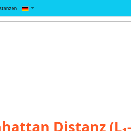
stanzen
hattan Distanz (L₁