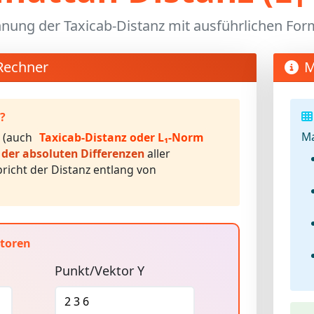
nung der Taxicab-Distanz mit ausführlichen For
Rechner
M
?
Ma
(auch
Taxicab-Distanz oder L₁-Norm
er absoluten Differenzen
aller
richt der Distanz entlang von
toren
Punkt/Vektor Y