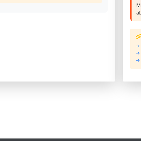
M
a
→ 
→ 
→ 