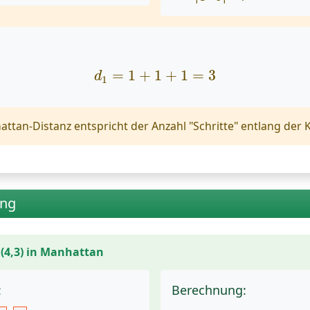
d
1
=
1
+
1
+
1
=
3
=
1
+
1
+
1
=
3
d
1
ttan-Distanz entspricht der Anzahl "Schritte" entlang der
ung
h (4,3) in Manhattan
:
Berechnung: