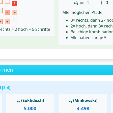
d
1
=
|
4
−
1
|
+
|
3
=
|
4
−
1
|
+
|
3
d
E
1
Alle möglichen Pfade:
↑
→
3× rechts, dann 2× ho
→
→
2× hoch, dann 3× rech
rechts + 2 hoch = 5 Schritte
Beliebige Kombination
Alle haben Länge 5!
Normen
 [3,4]
L₂ (Euklidisch)
L₃ (Minkowski)
5.000
4.498