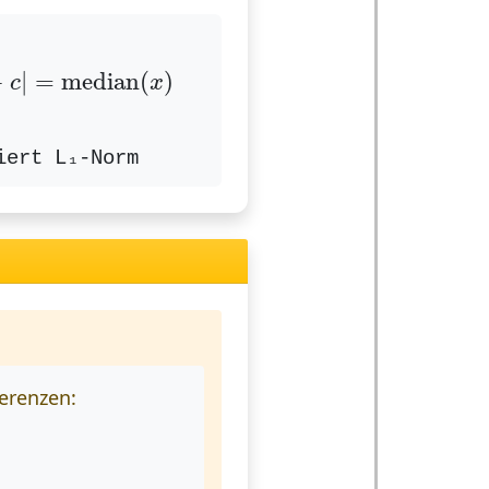
n
|
x
i
−
c
|
=
median
(
x
)
−
|
=
median
(
)
c
x
iert L₁-Norm
ferenzen: