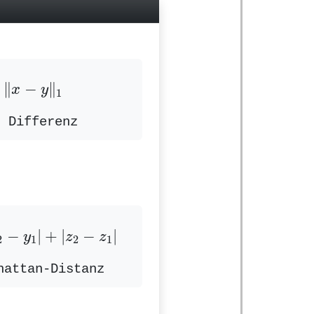
=
‖
x
−
y
‖
1
∥
−
∥
x
y
1
r Differenz
2
−
y
1
|
+
|
z
2
−
z
1
|
−
|
+
|
−
|
y
z
z
2
1
2
1
hattan-Distanz