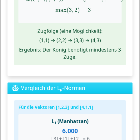
=
max
(
3
,
2
)
=
3
=
max
(
3
,
2
)
=
3
Zugfolge (eine Möglichkeit):
(1,1) → (2,2) → (3,3) → (4,3)
Ergebnis:
Der König benötigt mindestens 3
Züge.
Vergleich der Lₚ-Normen
Für die Vektoren [1,2,3] und [4,1,1]
L₁ (Manhattan)
6.000
|3|+|1|+|2| = 6