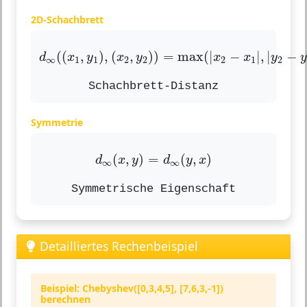
2D-Schachbrett
d
∞
(
(
x
1
,
y
1
)
,
(
x
2
,
y
2
)
)
=
max
(
|
x
2
−
x
1
|
,
(
(
,
)
,
(
,
)
)
=
max
(
|
−
|
,
|
−
d
x
y
x
y
x
x
y
∞
1
1
2
2
2
1
2
Schachbrett-Distanz
Symmetrie
d
∞
(
x
,
y
)
=
d
∞
(
y
,
x
)
(
,
)
=
(
,
)
d
x
y
d
y
x
∞
∞
Symmetrische Eigenschaft
Detailliertes Rechenbeispiel
Beispiel: Chebyshev([0,3,4,5], [7,6,3,-1])
berechnen