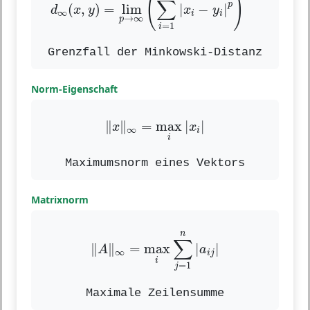
(
)
∑
p
(
,
)
=
lim
|
−
|
d
x
y
x
y
∞
i
i
→
∞
p
=
1
i
Grenzfall der Minkowski-Distanz
Norm-Eigenschaft
‖
x
‖
∞
=
max
i
|
x
i
|
∥
∥
=
max
|
|
x
x
∞
i
i
Maximumsnorm eines Vektors
Matrixnorm
‖
A
‖
∞
=
max
i
∑
j
=
1
n
|
a
i
j
|
n
∑
∥
∥
=
max
|
|
A
a
∞
i
j
i
=
1
j
Maximale Zeilensumme