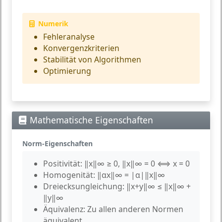
Numerik
Fehleranalyse
Konvergenzkriterien
Stabilität von Algorithmen
Optimierung
Mathematische Eigenschaften
Norm-Eigenschaften
Positivität:
‖x‖∞ ≥ 0, ‖x‖∞ = 0 ⟺ x = 0
Homogenität:
‖αx‖∞ = |α|‖x‖∞
Dreiecksungleichung:
‖x+y‖∞ ≤ ‖x‖∞ +
‖y‖∞
Äquivalenz:
Zu allen anderen Normen
äquivalent