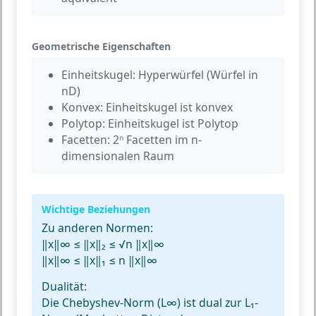
Geometrische Eigenschaften
Einheitskugel:
Hyperwürfel (Würfel in
nD)
Konvex:
Einheitskugel ist konvex
Polytop:
Einheitskugel ist Polytop
Facetten:
2ⁿ Facetten im n-
dimensionalen Raum
Wichtige Beziehungen
Zu anderen Normen:
‖x‖∞ ≤ ‖x‖₂ ≤ √n ‖x‖∞
‖x‖∞ ≤ ‖x‖₁ ≤ n ‖x‖∞
Dualität:
Die Chebyshev-Norm (L∞) ist dual zur L₁-