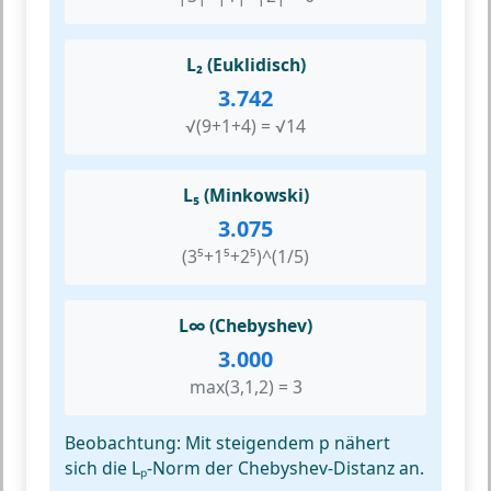
L₂ (Euklidisch)
3.742
√(9+1+4) = √14
L₅ (Minkowski)
3.075
(3⁵+1⁵+2⁵)^(1/5)
L∞ (Chebyshev)
3.000
max(3,1,2) = 3
Beobachtung:
Mit steigendem p nähert
sich die Lₚ-Norm der Chebyshev-Distanz an.