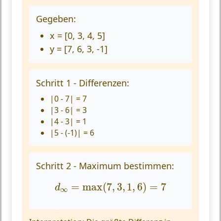
Gegeben:
x = [0, 3, 4, 5]
y = [7, 6, 3, -1]
Schritt 1 - Differenzen:
|0 - 7| = 7
|3 - 6| = 3
|4 - 3| = 1
|5 - (-1)| = 6
Schritt 2 - Maximum bestimmen:
d
∞
=
max
(
7
,
3
,
1
,
6
)
=
7
=
max
(
7
,
3
,
1
,
6
)
=
7
d
∞