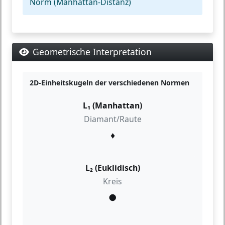
Norm (Manhattan-Distanz)
Geometrische Interpretation
2D-Einheitskugeln der verschiedenen Normen
L₁ (Manhattan)
Diamant/Raute
♦
L₂ (Euklidisch)
Kreis
●