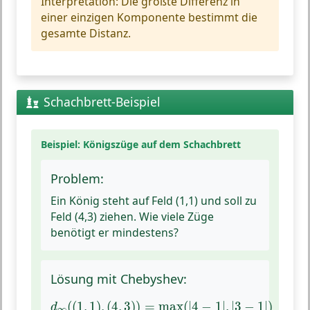
Interpretation:
Die größte Differenz in
einer einzigen Komponente bestimmt die
gesamte Distanz.
Schachbrett-Beispiel
Beispiel: Königszüge auf dem Schachbrett
Problem:
Ein König steht auf Feld (1,1) und soll zu
Feld (4,3) ziehen. Wie viele Züge
benötigt er mindestens?
Lösung mit Chebyshev:
d
∞
(
(
1
,
1
)
,
(
4
,
3
)
)
=
max
(
|
4
−
1
|
,
|
3
−
1
|
)
(
(
1
,
1
)
,
(
4
,
3
)
)
=
max
(
|
4
−
1
|
,
|
3
−
1
|
)
d
∞