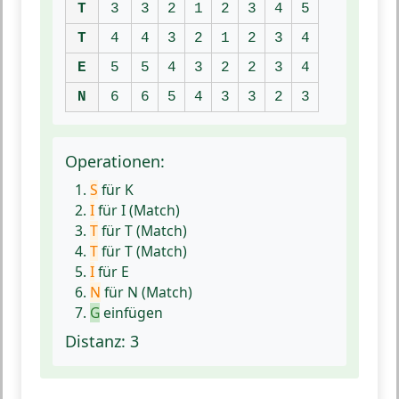
T
3
3
2
1
2
3
4
5
T
4
4
3
2
1
2
3
4
E
5
5
4
3
2
2
3
4
N
6
6
5
4
3
3
2
3
Operationen:
S
für K
I
für I (Match)
T
für T (Match)
T
für T (Match)
I
für E
N
für N (Match)
G
einfügen
Distanz: 3