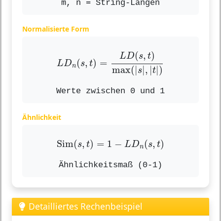
m, n = String-Längen
Normalisierte Form
L
D
n
(
s
,
t
)
=
L
D
(
s
,
t
)
max
(
|
s
|
,
|
t
|
(
,
)
L
D
s
t
(
,
)
=
L
D
s
t
n
max
(
|
|
,
|
|
)
s
t
Werte zwischen 0 und 1
Ähnlichkeit
Sim
(
s
,
t
)
=
1
−
L
D
n
(
s
,
t
)
Sim
(
,
)
=
1
−
(
,
)
s
t
L
D
s
t
n
Ähnlichkeitsmaß (0-1)
Detailliertes Rechenbeispiel