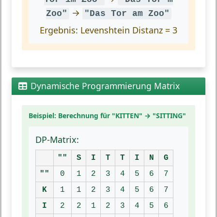
→
Zoo"
"Das Tor am Zoo"
Ergebnis:
Levenshtein Distanz = 3
Dynamische Programmierung Matrix
Beispiel: Berechnung für "KITTEN" → "SITTING"
DP-Matrix:
""
S
I
T
T
I
N
G
""
0
1
2
3
4
5
6
7
K
1
1
2
3
4
5
6
7
I
2
2
1
2
3
4
5
6