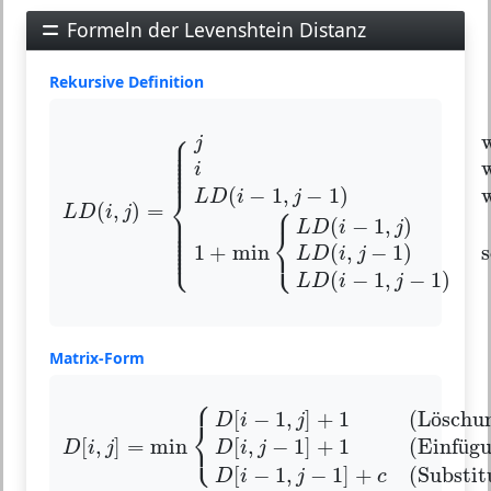
Formeln der Levenshtein Distanz
Rekursive Definition
L
D
(
i
,
j
)
=
{
j
wenn
i
=
0
i
wenn
j
=
0
L
D
(
i
−
⎧
⎪

⎪

j
⎪

⎪

⎪

⎪

⎪

⎪
i
(
−
1
,
−
1
)
⎨
L
D
i
j
⎧
(
,
)
=
L
D
i
j
⎪

⎪

⎪

(
−
1
,
)
⎪

L
D
i
j
⎨
⎪

⎪

⎪

⎩
⎪
⎩
s
1
+
min
(
,
−
1
)
L
D
i
j
(
−
1
,
−
1
)
L
D
i
j
Matrix-Form
⎧
D
[
i
,
j
]
=
min
{
D
[
i
−
1
,
j
]
+
1
(Löschung)
D
[
−
1
,
]
+
1
(L
ö
schu
D
i
j
⎨
⎩
[
,
]
=
min
[
,
−
1
]
+
1
(Einf
ü
g
D
i
j
D
i
j
[
−
1
,
−
1
]
+
(Substit
D
i
j
c