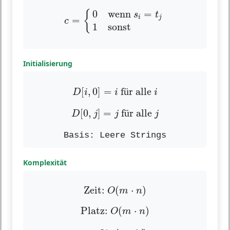
c
=
{
0
wenn
s
i
=
t
j
1
sonst
0
wenn 
=
{
s
t
i
j
=
c
1
sonst
Initialisierung
D
[
i
,
0
]
=
i
für alle
i
[
,
0
]
=
 f
ü
r alle 
D
i
i
i
D
[
0
,
j
]
=
j
für alle
j
[
0
,
]
=
 f
ü
r alle 
D
j
j
j
Basis: Leere Strings
Komplexität
Zeit:
O
(
m
⋅
n
)
Zeit: 
(
⋅
)
O
m
n
Platz:
O
(
m
⋅
n
)
Platz: 
(
⋅
)
O
m
n