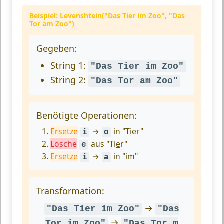
Beispiel: Levenshtein("Das Tier im Zoo", "Das
Tor am Zoo")
Gegeben:
String 1:
"Das Tier im Zoo"
String 2:
"Das Tor am Zoo"
Benötigte Operationen:
Ersetze
→
in "T
i
er"
i
o
Lösche
aus "Ti
e
r"
e
Ersetze
→
in "
i
m"
i
a
Transformation:
→
"Das Tier im Zoo"
"Das
→
Tor im Zoo"
"Das Tor m