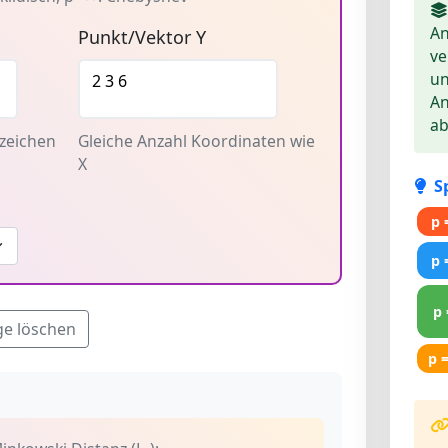
An
Punkt/Vektor Y
ve
u
A
ab
zeichen
Gleiche Anzahl Koordinaten wie
X
S
p 
p 
p 
ge löschen
p 