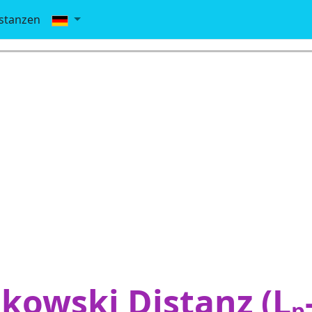
stanzen
kowski Distanz (L