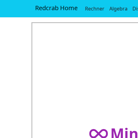
Redcrab Home
Rechner
Algebra
Di
Min