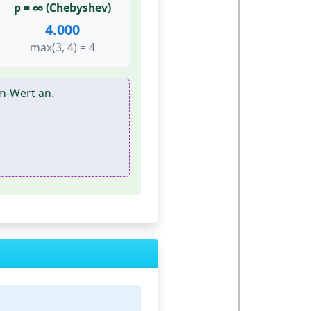
p = ∞ (Chebyshev)
4.000
max(3, 4) = 4
m-Wert an.
i
|