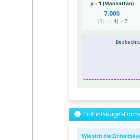
p = 1 (Manhattan)
7.000
|3| + |4| = 7
Beobacht
Einheitskugel-Form
Wie sich die Einheitsku