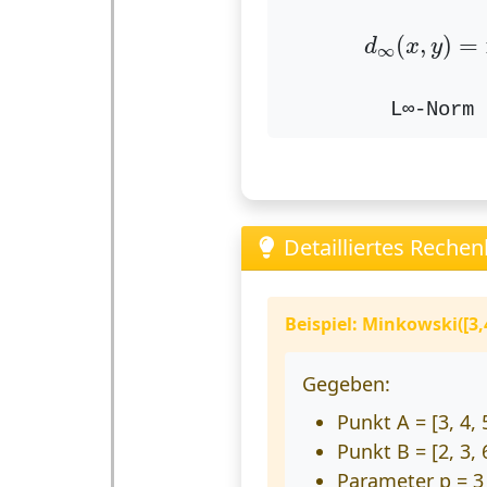
d
∞
(
x
,
y
)
=
(
,
)
=
d
x
y
∞
L∞-Norm 
Detailliertes Rechen
Beispiel: Minkowski([3,4
Gegeben:
Punkt A = [3, 4, 
Punkt B = [2, 3, 
Parameter p = 3