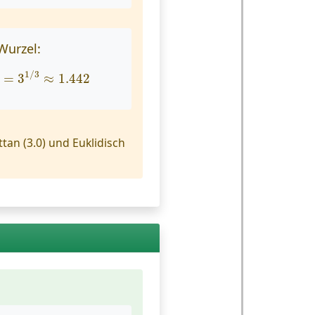
Wurzel:
=
3
1
/
3
≈
1.442
1
/
3
=
3
≈
1.442
an (3.0) und Euklidisch