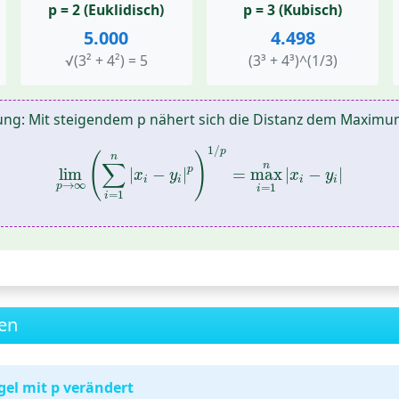
p = 2 (Euklidisch)
p = 3 (Kubisch)
5.000
4.498
√(3² + 4²) = 5
(3³ + 4³)^(1/3)
ung:
Mit steigendem p nähert sich die Distanz dem Maximu
lim
p
→
∞
(
∑
i
=
1
n
|
x
i
−
y
i
|
p
)
1
/
p
=
max
i
=
1
n
|
x
i
−
y
1
/
p
(
)
n
∑
n
p
lim
|
−
|
=
max
|
−
|
x
y
x
y
i
i
i
i
→
∞
p
=
1
i
=
1
i
en
gel mit p verändert