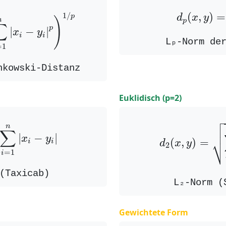
∑
i
=
1
n
|
x
i
−
y
i
|
p
)
1
/
p
d
p
(
x
,
y
)
(
,
)
=
1
/
p
d
x
y
)
n
p
∑
p
|
−
|
x
y
i
i
Lₚ-Norm de
=
1
nkowski-Distanz
Euklidisch (p=2)

=
∑
i
=
1
n
|
x
i
−
y
i
|
d
2
(
x
,
y
)
=
∑


n

∑
|
−
|
x
y
⎷
(
,
)
=
i
i
d
x
y
2
=
1
i
(Taxicab)
L₂-Norm (
Gewichtete Form