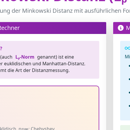
ung der Minkowski Distanz mit ausführlichen Fo
Rechner
M
?
Mi
(auch
Lₚ-Norm
genannt) ist eine
r euklidischen und Manhattan-Distanz.
mt die Art der Distanzmessung.
klidisch, p=∞: Chebyshev