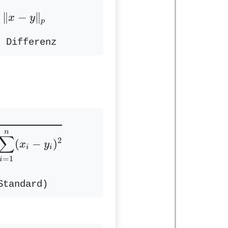
=
‖
x
−
y
‖
p
∥
−
∥
x
y
p
r Differenz
i
=
1
n
(
x
i
−
y
i
)
2
n
∑
2
(
−
)
x
y
i
i
=
1
i
Standard)