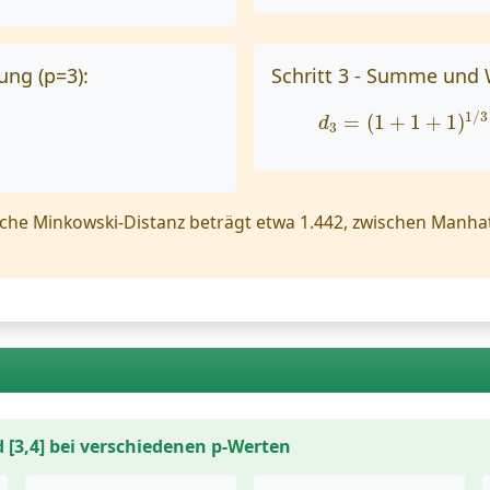
ung (p=3):
Schritt 3 - Summe und 
d
3
=
(
1
+
1
+
1
)
1
/
3
1
/
3
=
(
1
+
1
+
1
)
d
3
che Minkowski-Distanz beträgt etwa 1.442, zwischen Manhatt
d [3,4] bei verschiedenen p-Werten