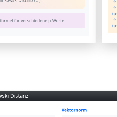
inkowski Distanz (Lₚ):
→ 
→ 
(p
→ 
formel für verschiedene p-Werte
(p
ski Distanz
Vektornorm