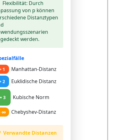
Flexibilität:
Durch
passung von p können
rschiedene Distanztypen
nd
nwendungsszenarien
gedeckt werden.
pezialfälle
Manhattan-Distanz
= 1
Euklidische Distanz
= 2
Kubische Norm
= 3
Chebyshev-Distanz
= ∞
Verwandte Distanzen