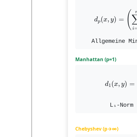
d
p
(
x
,
y
)
=
(
(
(
,
)
=
d
x
y
p
i
Allgemeine Mi
Manhattan (p=1)
d
1
(
x
,
y
)
(
,
)
=
d
x
y
1
L₁-Norm 
Chebyshev (p→∞)