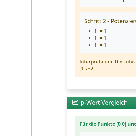
Schritt 2 - Potenzier
1³ = 1
1³ = 1
1³ = 1
Interpretation:
Die kubis
(1.732).
p-Wert Vergleich
Für die Punkte [0,0] un