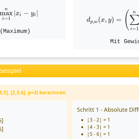
max
i
=
1
n
|
x
i
−
y
i
|
d
p
,
w
(
x
,
y
)
=
(
∑
n
max
|
−
|
(
n
x
y
i
i
(
,
)
=
=
1
i
d
x
y
,
p
w
=
1
i
(Maximum)
Mit Gewi
beispiel
,5], [2,3,6], p=3) berechnen
Schritt 1 - Absolute Dif
|3 - 2| = 1
5]
|4 - 3| = 1
6]
|5 - 6| = 1