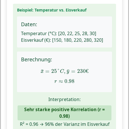
Beispiel: Temperatur vs. Eisverkauf
Daten:
Temperatur (°C): [20, 22, 25, 28, 30]
Eisverkauf (€): [150, 180, 220, 280, 320]
Berechnung:
x
¯
=
25
°
C
,
y
¯
=
230
€
=
25
°
,
=
230
€
¯
¯
x
C
y
r
≈
0.98
≈
0.98
r
Interpretation:
Sehr starke positive Korrelation (r =
0.98)
R² = 0.96 → 96% der Varianz im Eisverkauf