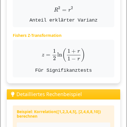
R
2
=
r
2
2
2
=
R
r
Anteil erklärter Varianz
Fishers Z-Transformation
z
=
1
2
ln
(
1
+
r
1
−
r
)
1
1
+
(
)
r
=
ln
z
2
1
−
r
Für Signifikanztests
Detailliertes Rechenbeispiel
Beispiel: Korrelation([1,2,3,4,5], [2,4,6,8,10])
berechnen