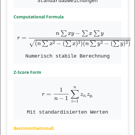
Standardabweichungen
Computational Formula
r
=
n
∑
x
y
−
∑
x
∑
y
(
n
∑
x
2
−
(
∑
x
)
2
)
(
n
∑
y
2
−
(
∑
y
−
∑
∑
∑
n
x
y
x
y
=
r
2
2
2
2
√
(
−
(
)
)
(
−
(
)
)
∑
∑
∑
∑
n
x
x
n
y
y
Numerisch stabile Berechnung
Z-Score Form
r
=
1
n
−
1
∑
i
=
1
n
z
x
i
z
y
i
n
1
∑
=
r
z
z
x
y
−
1
i
i
n
=
1
i
Mit standardisierten Werten
Bestimmtheitsmaß