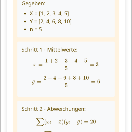
Gegeben:
X = [1, 2, 3, 4, 5]
Y = [2, 4, 6, 8, 10]
n = 5
Schritt 1 - Mittelwerte:
x
¯
=
1
+
2
+
3
+
4
+
5
5
=
3
1
+
2
+
3
+
4
+
5
=
=
3
¯
x
5
y
¯
=
2
+
4
+
6
+
8
+
10
5
=
6
2
+
4
+
6
+
8
+
10
=
=
6
¯
y
5
Schritt 2 - Abweichungen:
∑
(
x
i
−
x
¯
)
(
y
i
−
y
¯
)
=
20
∑
(
−
)
(
−
)
=
20
¯
¯
x
x
y
y
i
i
∑
(
x
i
−
x
¯
)
2
=
10