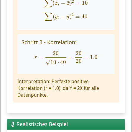
∑
2
(
−
)
=
10
¯
x
x
i
∑
(
y
i
−
y
¯
)
2
=
40
∑
2
(
−
)
=
40
¯
y
y
i
Schritt 3 - Korrelation:
r
=
20
10
⋅
40
=
20
20
=
1.0
20
20
=
=
=
1.0
r
20
√
10
⋅
40
Interpretation:
Perfekte positive
Korrelation (r = 1.0), da Y = 2X für alle
Datenpunkte.
Realistisches Beispiel