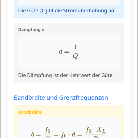
Die Güte Q gibt die Stromüberhöhung an.
Dämpfung d
d
=
1
Q
1
=
d
Q
Die Dämpfung ist der Kehrwert der Güte.
Bandbreite und Grenzfrequenzen
Bandbreite
b
=
f
0
Q
=
f
0
⋅
d
=
f
0
⋅
X
L
R
⋅
f
f
X
0
0
L
=
=
⋅
=
b
f
d
0