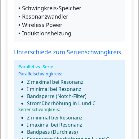
• Schwingkreis-Speicher
• Resonanzwandler
• Wireless Power
• Induktionsheizung
Unterschiede zum Serienschwingkreis
Parallel vs. Serie
Parallelschwingkreis:
Z maximal
bei Resonanz
I minimal
bei Resonanz
Bandsperre
(Notch-Filter)
Stromüberhöhung
in L und C
Serienschwingkreis:
Z minimal
bei Resonanz
I maximal
bei Resonanz
Bandpass
(Durchlass)
Spannungsüberhöhung
an L und C