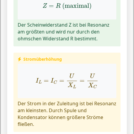
Z
=
R
(maximal)
=
 (maximal)
Z
R
Der Scheinwiderstand Z ist bei Resonanz
am größten und wird nur durch den
ohmschen Widerstand R bestimmt.
Stromüberhöhung
I
L
=
I
C
=
U
X
L
=
U
X
C
U
U
=
=
=
I
I
L
C
X
X
L
C
Der Strom in der Zuleitung ist bei Resonanz
am kleinsten. Durch Spule und
Kondensator können größere Ströme
fließen.