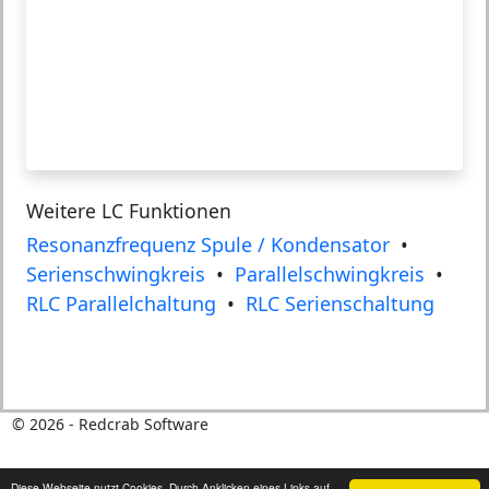
Weitere LC Funktionen
Resonanzfrequenz Spule / Kondensator
•
Serienschwingkreis
•
Parallelschwingkreis
•
RLC Parallelchaltung
•
RLC Serienschaltung
©
2026
- Redcrab Software
Diese Webseite nutzt Cookies. Durch Anklicken eines Links auf