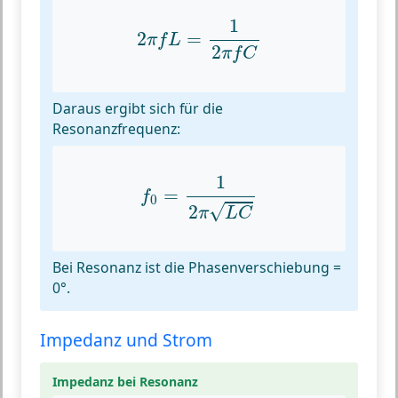
2
π
f
L
=
1
2
π
f
C
1
2
=
π
f
L
2
π
f
C
Daraus ergibt sich für die
Resonanzfrequenz:
f
0
=
1
2
π
L
C
1
=
f
0
√
2
π
L
C
Bei Resonanz ist die Phasenverschiebung =
0°.
Impedanz und Strom
Impedanz bei Resonanz