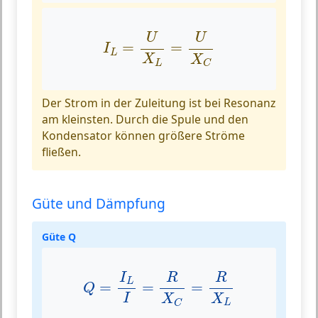
I
L
=
U
X
L
=
U
X
C
U
U
=
=
I
L
X
X
L
C
Der Strom in der Zuleitung ist bei Resonanz
am kleinsten. Durch die Spule und den
Kondensator können größere Ströme
fließen.
Güte und Dämpfung
Güte Q
Q
=
I
L
I
=
R
X
C
=
R
X
L
I
R
R
L
=
=
=
Q
I
X
X
L
C