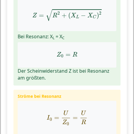
Z
=
R
2
+
(
X
L
−
X
C
)
2
√
2
2
=
+
(
−
)
Z
R
X
X
L
C
Bei Resonanz: X
= X
L
C
Z
0
=
R
=
Z
R
0
Der Scheinwiderstand Z ist bei Resonanz
am größten.
Ströme bei Resonanz
I
0
=
U
Z
0
=
U
R
U
U
=
=
I
0
R
Z
0