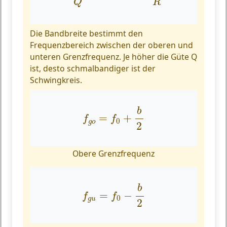
Q
R
Die Bandbreite bestimmt den
Frequenzbereich zwischen der oberen und
unteren Grenzfrequenz. Je höher die Güte Q
ist, desto schmalbandiger ist der
Schwingkreis.
f
g
o
=
f
0
+
b
2
b
=
+
f
f
0
g
o
2
Obere Grenzfrequenz
f
g
u
=
f
0
−
b
2
b
=
−
f
f
0
g
u
2