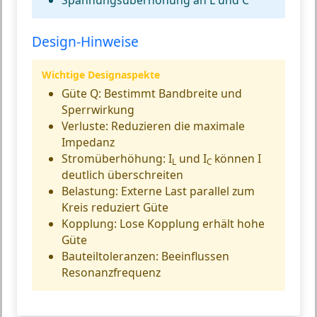
Design-Hinweise
Wichtige Designaspekte
Güte Q:
Bestimmt Bandbreite und
Sperrwirkung
Verluste:
Reduzieren die maximale
Impedanz
Stromüberhöhung:
I
und I
können I
L
C
deutlich überschreiten
Belastung:
Externe Last parallel zum
Kreis reduziert Güte
Kopplung:
Lose Kopplung erhält hohe
Güte
Bauteiltoleranzen:
Beeinflussen
Resonanzfrequenz