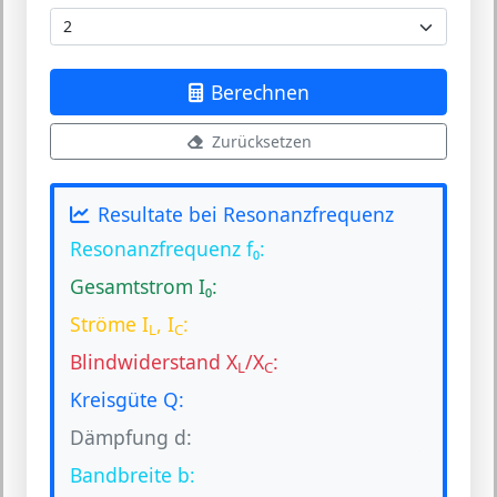
Berechnen
Zurücksetzen
Resultate bei Resonanzfrequenz
Resonanzfrequenz f₀:
Gesamtstrom I₀:
Ströme I
, I
:
L
C
Blindwiderstand X
/X
:
L
C
Kreisgüte Q:
Dämpfung d:
Bandbreite b: