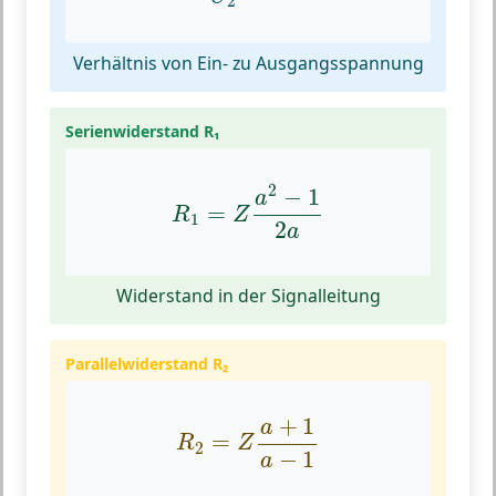
2
Verhältnis von Ein- zu Ausgangsspannung
Serienwiderstand R₁
R
1
=
Z
a
2
−
1
2
a
2
−
1
a
=
R
Z
1
2
a
Widerstand in der Signalleitung
Parallelwiderstand R₂
R
2
=
Z
a
+
1
a
−
1
+
1
a
=
R
Z
2
−
1
a