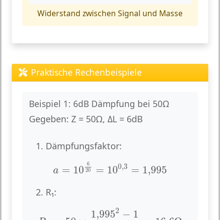
Widerstand zwischen Signal und Masse
Praktische Rechenbeispiele
Beispiel 1: 6dB Dämpfung bei 50Ω
Gegeben:
Z = 50Ω, ΔL = 6dB
1. Dämpfungsfaktor:
a
=
10
6
20
=
10
0
,
3
=
1,995
6
0
,
3
=
10
=
10
=
1,995
a
20
2. R₁:
R
1
=
50
×
1,995
2
−
1
2
×
1,995
=
16
,
6
Ω
2
1,995
−
1