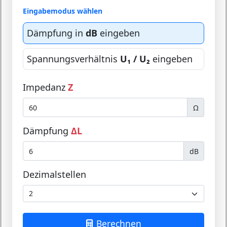
Eingabemodus wählen
Dämpfung in
dB
eingeben
Spannungsverhältnis
U₁ / U₂
eingeben
Impedanz
Z
Ω
Dämpfung
ΔL
dB
Dezimalstellen
Berechnen