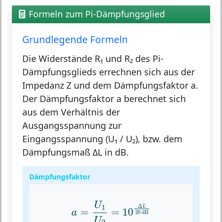
Formeln zum Pi-Dämpfungsglied
Grundlegende Formeln
Die Widerstände R₁ und R₂ des Pi-
Dämpfungsglieds errechnen sich aus der
Impedanz Z und dem Dämpfungsfaktor a.
Der Dämpfungsfaktor a berechnet sich
aus dem Verhältnis der
Ausgangsspannung zur
Eingangsspannung (U₁ / U₂), bzw. dem
Dämpfungsmaß ΔL in dB.
Dämpfungsfaktor
a
=
U
1
U
2
=
10
Δ
L
20
dB
U
Δ
1
L
=
=
10
a
20
 dB
U