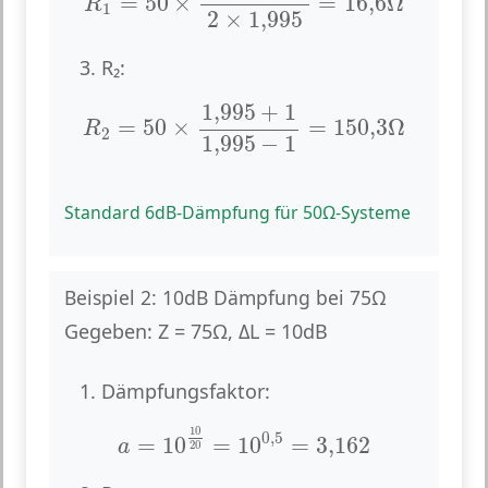
=
50
×
=
16
,
6
Ω
R
1
2
×
1,995
3. R₂:
R
2
=
50
×
1,995
+
1
1,995
−
1
=
150
,
3
Ω
1,995
+
1
=
50
×
=
150
,
3
Ω
R
2
1,995
−
1
Standard 6dB-Dämpfung für 50Ω-Systeme
Beispiel 2: 10dB Dämpfung bei 75Ω
Gegeben:
Z = 75Ω, ΔL = 10dB
1. Dämpfungsfaktor:
a
=
10
10
20
=
10
0
,
5
=
3,162
10
0
,
5
=
10
=
10
=
3,162
a
20