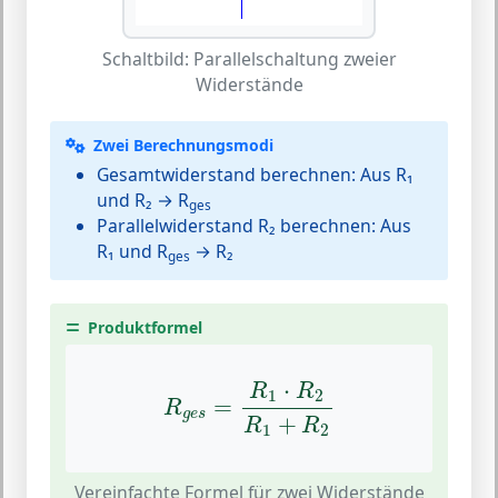
Schaltbild: Parallelschaltung zweier
Widerstände
Zwei Berechnungsmodi
Gesamtwiderstand berechnen:
Aus R₁
und R₂ → R
ges
Parallelwiderstand R₂ berechnen:
Aus
R₁ und R
→ R₂
ges
Produktformel
R
g
e
s
=
R
1
⋅
R
2
R
1
+
R
2
⋅
R
R
1
2
=
R
g
e
s
+
R
R
1
2
Vereinfachte Formel für zwei Widerstände