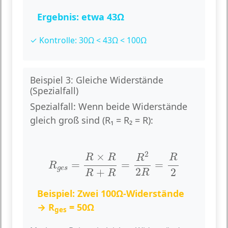
Ergebnis: etwa 43Ω
✓ Kontrolle: 30Ω < 43Ω < 100Ω
Beispiel 3: Gleiche Widerstände
(Spezialfall)
Spezialfall:
Wenn beide Widerstände
gleich groß sind (R₁ = R₂ = R):
R
g
e
s
=
R
×
R
R
+
R
=
R
2
2
R
=
R
2
2
×
R
R
R
R
=
=
=
R
g
e
s
2
+
2
R
R
R
Beispiel: Zwei 100Ω-Widerstände
→ R
= 50Ω
ges