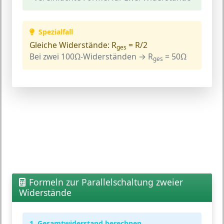
Spezialfall
Gleiche Widerstände:
R
= R/2
ges
Bei zwei 100Ω-Widerständen → R
= 50Ω
ges
Formeln zur Parallelschaltung zweier
Widerstände
1. Gesamtwiderstand berechnen