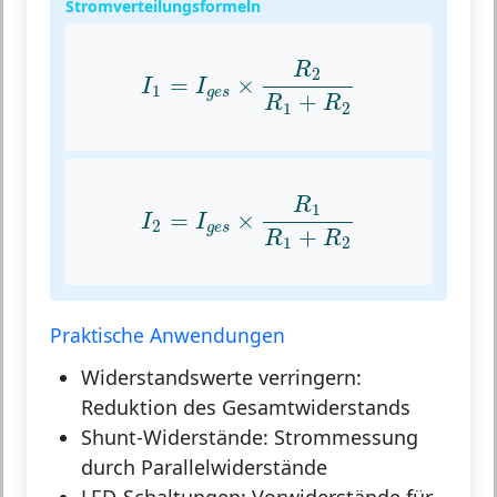
Stromverteilungsformeln
I
1
=
I
g
e
s
×
R
2
R
1
+
R
2
R
2
=
×
I
I
1
g
e
s
+
R
R
1
2
I
2
=
I
g
e
s
×
R
1
R
1
+
R
2
R
1
=
×
I
I
2
g
e
s
+
R
R
1
2
Praktische Anwendungen
Widerstandswerte verringern:
Reduktion des Gesamtwiderstands
Shunt-Widerstände:
Strommessung
durch Parallelwiderstände