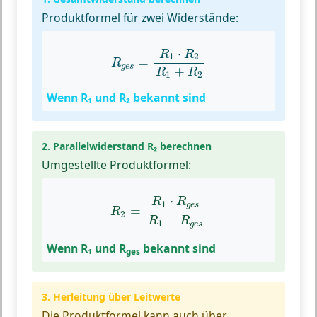
Produktformel für zwei Widerstände:
R
g
e
s
=
R
1
⋅
R
2
R
1
+
R
2
⋅
R
R
1
2
=
R
g
e
s
+
R
R
1
2
Wenn R₁ und R₂ bekannt sind
2. Parallelwiderstand R₂ berechnen
Umgestellte Produktformel:
R
2
=
R
1
⋅
R
g
e
s
R
1
−
R
g
e
s
⋅
R
R
1
g
e
s
=
R
2
−
R
R
1
g
e
s
Wenn R₁ und R
bekannt sind
ges
3. Herleitung über Leitwerte
Die Produktformel kann auch über