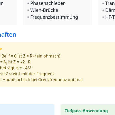
gn
• Phasenschieber
• Tra
• Wien-Brücke
• Däm
• Frequenzbestimmung
• HF-
haften
e
:
Bei f = 0 ist Z = R (rein ohmsch)
= f
ist Z = √2 · R
g
beträgt φ = ±45°
it:
Z steigt mit der Frequenz
:
Hauptsächlich bei Grenzfrequenz optimal
Tiefpass-Anwendung