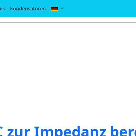
nik
Kondensatoren
C zur Impedanz be