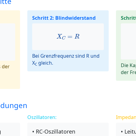
tte
Schritt 2: Blindwiderstand
Schrit
X
C
=
R
=
X
R
C
Bei Grenzfrequenz sind R und
X
gleich.
C
Die Ka
 der
der Fr
ndungen
Oszillatoren:
Impedan
g
• RC-Oszillatoren
• Lei