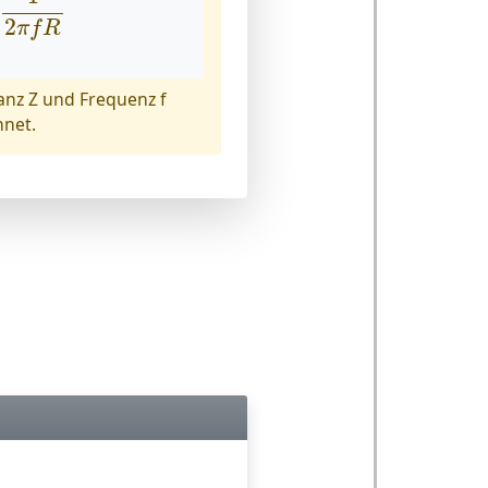
2
π
f
R
nz Z und Frequenz f
hnet.