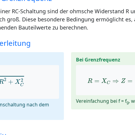
einer RC-Schaltung sind der ohmsche Widerstand R un
ch groß. Diese besondere Bedingung ermöglicht es,
enden Bauteilwerte zu berechnen.
erleitung
Bei Grenzfrequenz
2
+
X
C
2
R
=
X
C
⇒
Z
2
=
⇒
=
2
+
R
X
Z
R
X
C
C
Vereinfachung bei f = f
, w
g
enschaltung nach dem