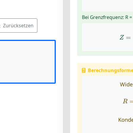
Bei Grenzfrequenz: R =
Zurücksetzen
Z
=
Z
Berechnungsforme
Wide
R
R
Konde
C
=