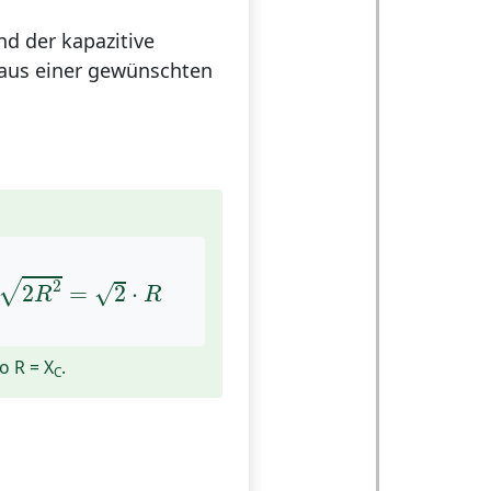
d der kapazitive
 aus einer gewünschten
=
2
R
2
=
2
⋅
R
2
√
√
2
=
2
⋅
R
R
o R = X
.
C