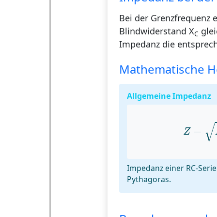
Bei der Grenzfrequenz 
Blindwiderstand X
glei
C
Impedanz die entsprech
Mathematische H
Allgemeine Impedanz
Z
=
R
√
=
Z
Impedanz einer RC-Seri
Pythagoras.