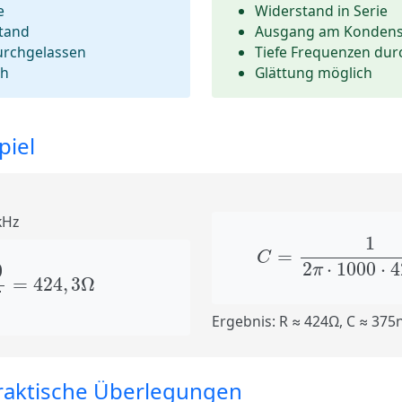
e
Widerstand in Serie
tand
Ausgang am Kondens
urchgelassen
Tiefe Frequenzen dur
ch
Glättung möglich
piel
kHz
C
=
1
2
π
⋅
1000
⋅
4
1
=
C
2
=
424
,
3
Ω
2
⋅
1000
⋅
4
0
π
=
424
,
3
Ω
2
Ergebnis:
R ≈ 424Ω, C ≈ 375
raktische Überlegungen