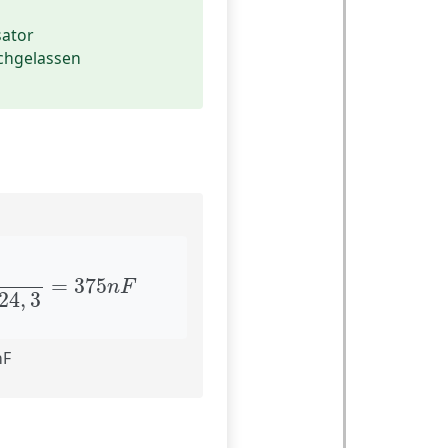
ator
chgelassen
24
,
3
=
375
n
F
=
375
n
F
24
,
3
nF