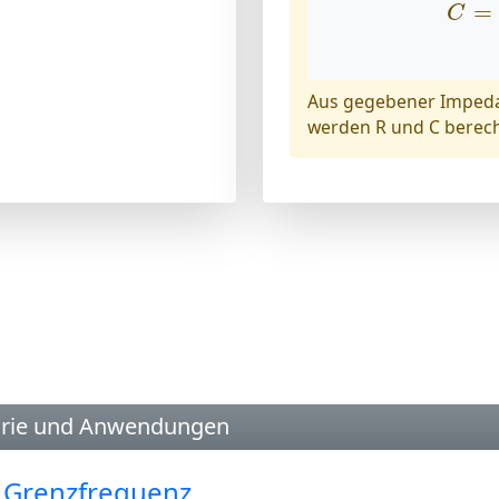
=
C
Aus gegebener Impeda
werden R und C berec
orie und Anwendungen
 Grenzfrequenz