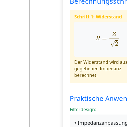
Berechnungsschri
Schritt 1: Widerstand
R
=
Z
2
Z
=
R
√
2
Der Widerstand wird aus
gegebenen Impedanz
berechnet.
Praktische Anwe
Filterdesign:
• Impedanzanpassun