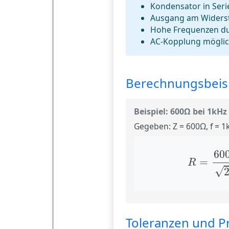
Kondensator in Seri
Ausgang am Widers
Hohe Frequenzen d
AC-Kopplung mögli
Berechnungsbeis
Beispiel: 600Ω bei 1kHz
Gegeben:
Z = 600Ω, f = 1
R
=
600
60
=
R
√
Toleranzen und P