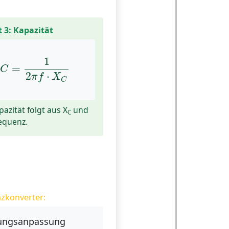
t 3: Kapazität
C
=
1
2
π
f
⋅
X
C
1
=
C
2
⋅
π
f
X
C
pazität folgt aus X
und
C
equenz.
zkonverter:
tungsanpassung