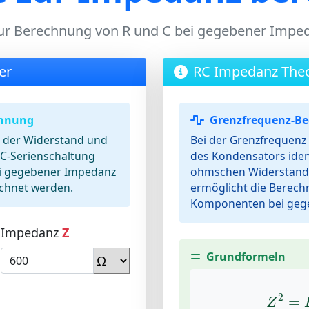
ur Berechnung von R und C bei gegebener Impe
er
RC Impedanz Theo
chnung
Grenzfrequenz-B
n der Widerstand und
Bei der Grenzfrequenz 
C-Serienschaltung
des Kondensators iden
ei gegebener Impedanz
ohmschen Widerstand.
chnet werden.
ermöglicht die Berech
Komponenten bei geg
Impedanz
Z
Grundformeln
Z
2
=
2
=
Z