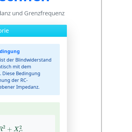
danz und Grenzfrequenz
rie
edingung
ist der Blindwiderstand
tisch mit dem
 Diese Bedingung
nung der RC-
ebener Impedanz.
R
2
+
X
C
2
2
2
+
R
X