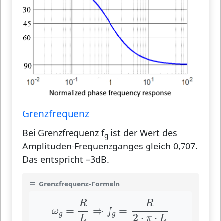
Grenzfrequenz
Bei Grenzfrequenz f
ist der Wert des
g
Amplituden-Frequenzganges gleich 0,707.
Das entspricht –3dB.
Grenzfrequenz-Formeln
ω
g
=
R
L
⇒
f
g
=
R
2
⋅
π
⋅
L
R
R
=
⇒
=
ω
f
g
g
2
⋅
⋅
L
π
L