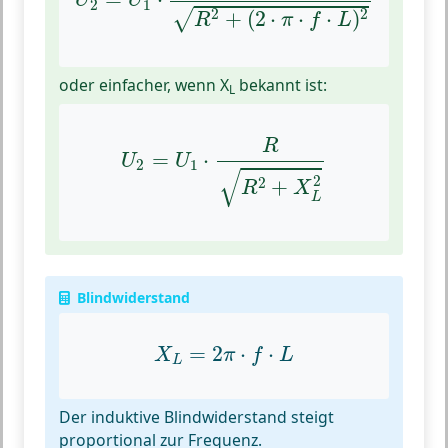
U
U
2
1
2
2
+
(
2
⋅
⋅
⋅
)
√
R
π
f
L
oder einfacher, wenn X
bekannt ist:
L
U
2
=
U
1
⋅
R
R
2
+
X
L
2
R
=
⋅
U
U
2
1
√
2
2
+
R
X
L
Blindwiderstand
X
L
=
2
π
⋅
f
⋅
L
=
2
⋅
⋅
X
π
f
L
L
Der induktive Blindwiderstand steigt
proportional zur Frequenz.