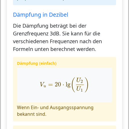
Dämpfung in Dezibel
Die Dämpfung beträgt bei der
Grenzfrequenz 3dB. Sie kann für die
verschiedenen Frequenzen nach den
Formeln unten berechnet werden.
Dämpfung (einfach)
V
u
=
20
⋅
lg
(
U
2
U
1
)
(
)
U
2
=
20
⋅
lg
V
u
U
1
Wenn Ein- und Ausgangsspannung
bekannt sind.