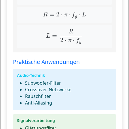
R
=
2
⋅
π
⋅
f
g
⋅
L
=
2
⋅
⋅
⋅
R
π
f
L
g
L
=
R
2
⋅
π
⋅
f
g
R
=
L
2
⋅
⋅
π
f
g
Praktische Anwendungen
Audio-Technik
Subwoofer-Filter
Crossover-Netzwerke
Rauschfilter
Anti-Aliasing
Signalverarbeitung
Glättungsfilter