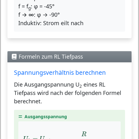
f = f
:
φ = -45°
g
f → ∞:
φ → -90°
Induktiv:
Strom eilt nach
Formeln zum RL Tiefpass
Spannungsverhältnis berechnen
Die Ausgangspannung U
eines RL
2
Tiefpass wird nach der folgenden Formel
berechnet.
Ausgangsspannung
U
2
=
U
1
⋅
R
R
2
+
(
2
⋅
π
⋅
f
⋅
L
)
2
R
=
⋅