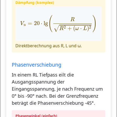
Dämpfung (komplex)
V
u
=
20
⋅
lg
(
R
R
2
+
(
ω
⋅
L
)
2
)
(
)
R
=
20
⋅
lg
V
u
2
2
+
(
⋅
)
√
R
ω
L
Direktberechnung aus R, L und ω.
Phasenverschiebung
In einem RL Tiefpass eilt die
Ausgangsspannung der
Eingangsspannung, je nach Frequenz um
0° bis -90° nach. Bei der Grenzfrequenz
beträgt die Phasenverschiebung -45°.
Phasenwinkel (einfach)