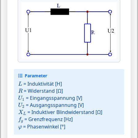
Parameter
L
= Induktivität [H]
L
R
= Widerstand [Ω]
R
U
1
= Eingangsspannung [V]
U
1
U
2
= Ausgangsspannung [V]
U
2
X
L
= Induktiver Blindwiderstand [Ω]
X
L
f
g
= Grenzfrequenz [Hz]
f
g
φ
= Phasenwinkel [°]
φ