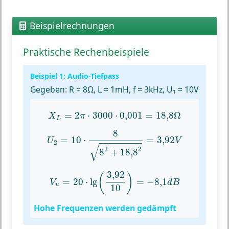
Beispielrechnungen
Praktische Rechenbeispiele
Beispiel 1: Audio-Tiefpass
Gegeben:
R = 8Ω, L = 1mH, f = 3kHz, U₁ = 10V
X
L
=
2
π
⋅
3000
⋅
0,001
=
18
,
8
Ω
=
2
⋅
3000
⋅
0,001
=
18
,
8
Ω
X
π
L
U
2
=
10
⋅
8
8
2
+
18
,
8
2
=
3
,
92
V
8
=
10
⋅
=
3
,
92
U
V
2
√
2
2
8
+
18
,
8
V
u
=
20
⋅
lg
(
3
,
92
10
)
=
−
8
,
1
d
B
3
,
92
(
)
=
20
⋅
lg
=
−
8
,
1
V
d
B
u
10
Hohe Frequenzen werden gedämpft