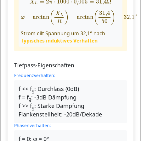
=
2
⋅
1000
⋅
0,005
=
31
,
4
Ω
X
π
L
φ
=
arctan
(
X
L
R
)
=
arctan
(
31
,
4
50
)
=
32
,
1
°
31
,
4
(
)
(
)
X
L
=
arctan
=
arctan
=
32
,
1
°
φ
50
R
Strom eilt Spannung um 32,1° nach
Typisches induktives Verhalten
Tiefpass-Eigenschaften
Frequenzverhalten:
f << f
:
Durchlass (0dB)
g
f = f
:
-3dB Dämpfung
g
f >> f
:
Starke Dämpfung
g
Flankensteilheit:
-20dB/Dekade
Phasenverhalten:
f = 0:
φ = 0°