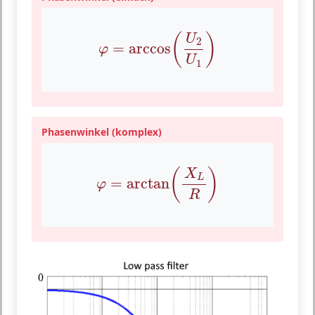
φ
=
arccos
(
U
2
U
1
)
(
)
U
2
=
arccos
φ
U
1
Phasenwinkel (komplex)
φ
=
arctan
(
X
L
R
)
(
)
X
L
=
arctan
φ
R