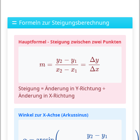
Formeln zur Steigungsberechnung
Hauptformel - Steigung zwischen zwei Punkten
m
=
y
2
−
y
1
x
2
−
x
1
=
Δ
y
Δ
x
−
Δ
y
y
y
2
1
=
=
m
Δ
−
x
x
x
2
1
Steigung = Änderung in Y-Richtung ÷
Änderung in X-Richtung
Winkel zur X-Achse (Arkussinus)
α
=
arcsin
(
y
2
−
y
1
(
x
2
−
x
1
)
2
+
(
y
2
−
y
1
)
2
)
−
y
y
2
1
=
arcsin