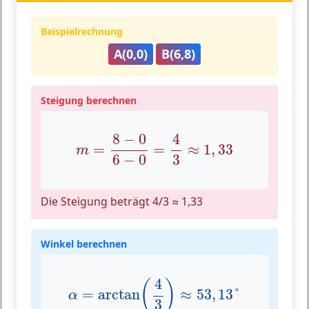
Beispielrechnung
A(0,0)
B(6,8)
Steigung berechnen
m
=
8
−
0
6
−
0
=
4
3
≈
1
,
33
4
8
−
0
=
=
≈
1
,
33
m
3
6
−
0
Die Steigung beträgt 4/3 ≈ 1,33
Winkel berechnen
α
=
arctan
(
4
3
)
≈
53
,
13
°
4
(
)
=
arctan
≈
53
,
13
°
α
3