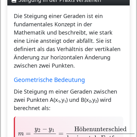
Die
Steigung einer Geraden
ist ein
fundamentales Konzept in der
Mathematik und beschreibt, wie stark
eine Linie ansteigt oder abfällt. Sie ist
definiert als das Verhältnis der vertikalen
Änderung zur horizontalen Änderung
zwischen zwei Punkten.
Geometrische Bedeutung
Die Steigung m einer Geraden zwischen
zwei Punkten A(x₁,y₁) und B(x₂,y₂) wird
berechnet als:
m
=
y
2
−
y
1
x
2
−
x
1
=
Höhenunterschied
hor
−
H
henunterschied
ö
y
y
2
1
=
=
m