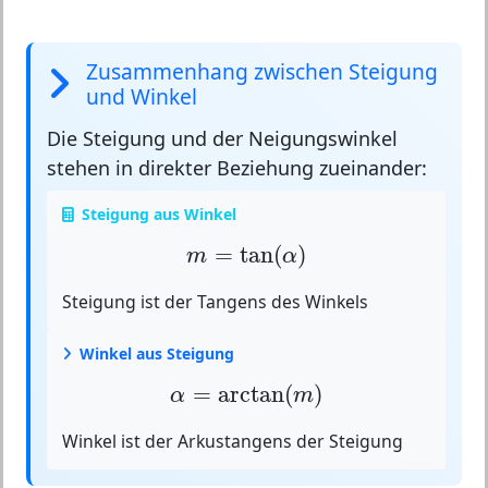
Zusammenhang zwischen Steigung
und Winkel
Die Steigung und der Neigungswinkel
stehen in direkter
Beziehung
zueinander:
Steigung aus Winkel
m
=
tan
(
α
)
=
tan
(
)
m
α
Steigung ist der Tangens des Winkels
Winkel aus Steigung
α
=
arctan
(
m
)
=
arctan
(
)
α
m
Winkel ist der Arkustangens der Steigung