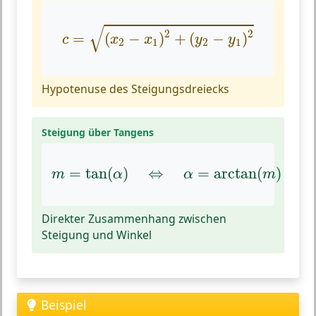
c
=
(
x
2
−
x
1
)
2
+
(
y
2
−
y
1
)
2
√
2
2
=
(
−
)
+
(
−
)
c
x
x
y
y
2
1
2
1
Hypotenuse des Steigungsdreiecks
Steigung über Tangens
m
=
tan
(
α
)
⇔
α
=
arctan
(
m
)
=
tan
(
)
⇔
=
arctan
(
)
m
α
α
m
Direkter Zusammenhang zwischen
Steigung und Winkel
Beispiel