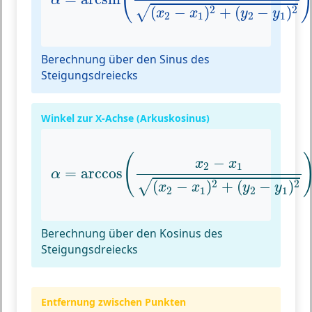
(
α
2
2
(
−
)
+
(
−
)
√
x
x
y
y
2
1
2
1
Berechnung über den Sinus des
Steigungsdreiecks
Winkel zur X-Achse (Arkuskosinus)
α
=
arccos
(
x
2
−
x
1
(
x
2
−
x
1
)
2
+
(
y
2
−
y
1
)
2
)
(
−
x
x
2
1
=
arccos
α
2
2
(
−
)
+
(
−
)
√
x
x
y
y
2
1
2
1
Berechnung über den Kosinus des
Steigungsdreiecks
Entfernung zwischen Punkten