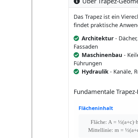
Über Trapez-Geome
Das Trapez ist ein Viere
findet praktische Anwen
Architektur
- Dächer,
Fassaden
Maschinenbau
- Keil
Führungen
Hydraulik
- Kanäle, 
Fundamentale Trapez-
Flächeninhalt
Fläche: A = ½(a+c)·
Mittellinie: m = ½(a+