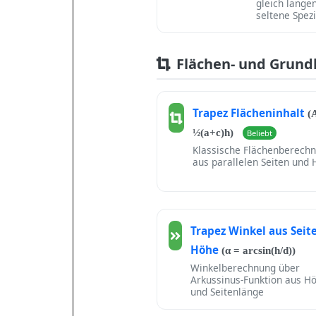
gleich langen
seltene Spez
Flächen- und Grun
Trapez Flächeninhalt
(
½(a+c)h)
Beliebt
Klassische Flächenberech
aus parallelen Seiten und
Trapez Winkel aus Seit
Höhe
(α = arcsin(h/d))
Winkelberechnung über
Arkussinus-Funktion aus H
und Seitenlänge