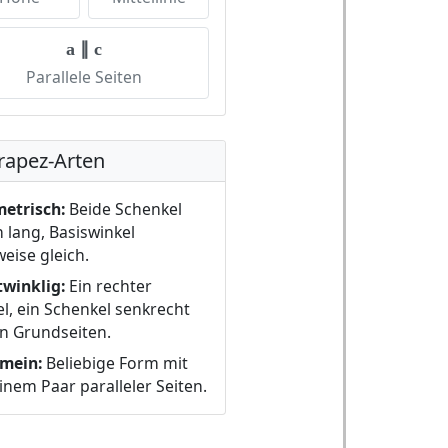
a ∥ c
Parallele Seiten
rapez-Arten
etrisch:
Beide Schenkel
h lang, Basiswinkel
eise gleich.
winklig:
Ein rechter
l, ein Schenkel senkrecht
n Grundseiten.
emein:
Beliebige Form mit
inem Paar paralleler Seiten.