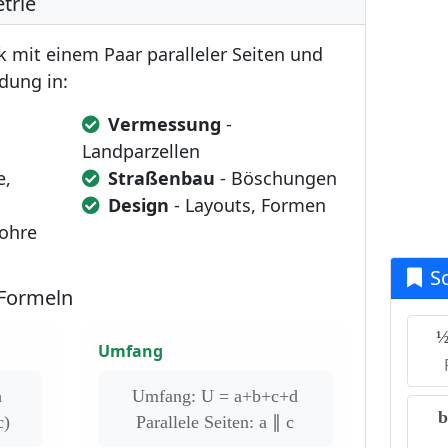
trie
ck mit einem Paar paralleler Seiten und
dung in:
Vermessung
-
Landparzellen
e,
Straßenbau
- Böschungen
Design
- Layouts, Formen
Rohre
S
Formeln
½
Umfang
h
Umfang: U = a+b+c+d
b
c)
Parallele Seiten: a ∥ c