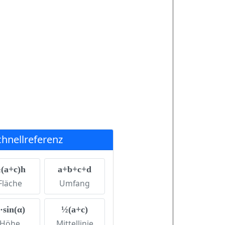
chnellreferenz
(a+c)h
a+b+c+d
Fläche
Umfang
·sin(α)
½(a+c)
Höhe
Mittellinie