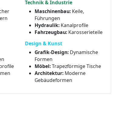
Technik & Industrie
cher
Maschinenbau:
Keile,
ern
Führungen
Hydraulik:
Kanalprofile
Fahrzeugbau:
Karosserieteile
Design & Kunst
Grafik-Design:
Dynamische
en
Formen
rofile
Möbel:
Trapezförmige Tische
rmen
Architektur:
Moderne
Gebäudeformen