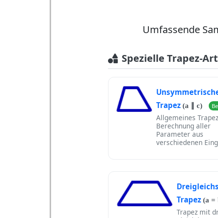
Umfassende Samm
Spezielle Trapez-Ar
Unsymmetrisch
Trapez
(a ∥ c)
Be
Allgemeines Trapez
Berechnung aller
Parameter aus
verschiedenen Ein
Dreigleich
Trapez
(a = 
Trapez mit d