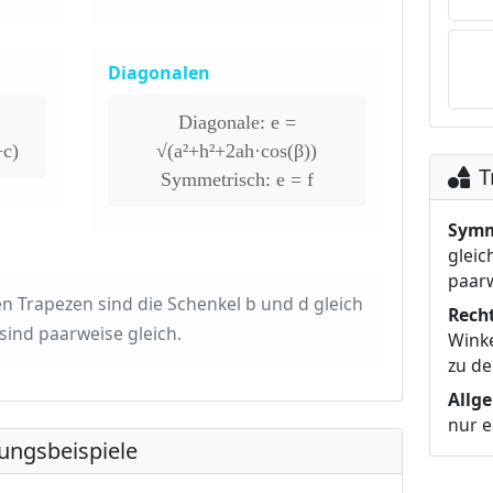
Diagonalen
Diagonale: e =
+c)
√(a²+h²+2ah·cos(β))
T
Symmetrisch: e = f
Symm
gleic
paarw
 Trapezen sind die Schenkel b und d gleich
Recht
 sind paarweise gleich.
Winke
zu de
Allg
nur e
ungsbeispiele