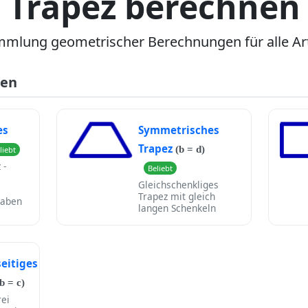
Trapez berechnen
lung geometrischer Berechnungen für alle Ar
ten
es
Symmetrisches
Trapez
(b = d)
liebt
 -
Beliebt
Gleichschenkliges
Trapez mit gleich
gaben
langen Schenkeln
seitiges
b = c)
rei