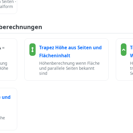
 Seiten -
ialform
dberechnungen
Trapez Höhe aus Seiten und
T
A =
Flächeninhalt
W
nung
Höhenberechnung wenn Fläche
H
 Höhe
und parallele Seiten bekannt
t
sind
S
e und
öhe