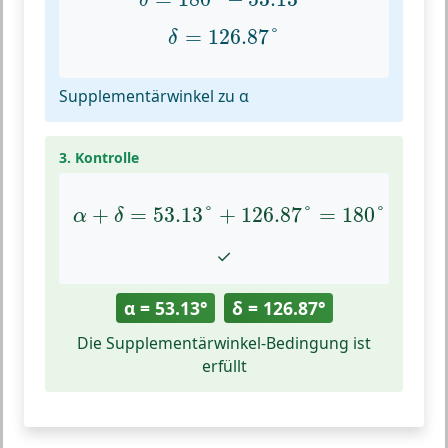
δ
δ
=
126.87
°
=
126.87
°
δ
Supplementärwinkel zu α
3. Kontrolle
α
+
δ
=
53.13
°
+
126.87
°
=
180
°
+
=
53.13
°
+
126.87
°
=
180
°
α
δ
✓
α = 53.13°
δ = 126.87°
Die Supplementärwinkel-Bedingung ist
erfüllt