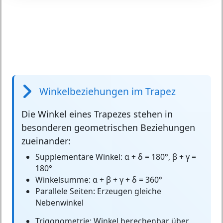
Winkelbeziehungen im Trapez
Die
Winkel eines Trapezes
stehen in
besonderen geometrischen Beziehungen
zueinander:
Supplementäre Winkel:
α + δ = 180°, β + γ =
180°
Winkelsumme:
α + β + γ + δ = 360°
Parallele Seiten:
Erzeugen gleiche
Nebenwinkel
Trigonometrie:
Winkel berechenbar über