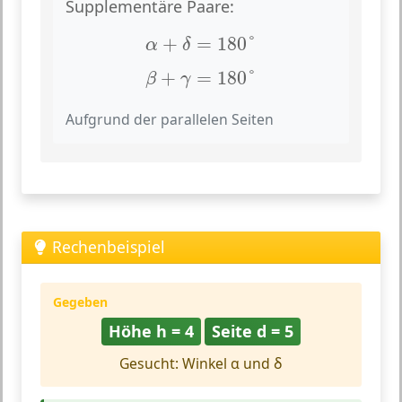
Supplementäre Paare:
α
+
δ
=
180
°
+
=
180
°
α
δ
β
+
γ
=
180
°
+
=
180
°
β
γ
Aufgrund der parallelen Seiten
Rechenbeispiel
Gegeben
Höhe h = 4
Seite d = 5
Gesucht: Winkel α und δ