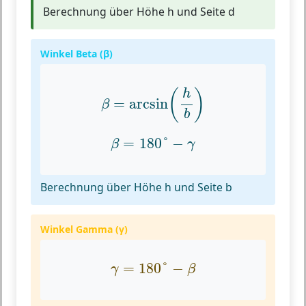
Berechnung über Höhe h und Seite d
Winkel Beta (β)
β
=
arcsin
(
h
b
)
(
)
h
=
arcsin
β
b
β
=
180
°
−
γ
=
180
°
−
β
γ
Berechnung über Höhe h und Seite b
Winkel Gamma (γ)
γ
=
180
°
−
β
=
180
°
−
γ
β