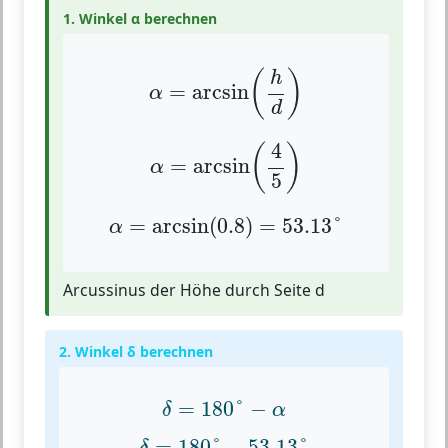
1. Winkel α berechnen
α
=
arcsin
(
h
d
)
(
)
h
=
arcsin
α
d
α
=
arcsin
(
4
5
)
4
(
)
=
arcsin
α
5
α
=
arcsin
(
0.8
)
=
53.13
°
=
arcsin
(
0.8
)
=
53.13
°
α
Arcussinus der Höhe durch Seite d
2. Winkel δ berechnen
δ
=
180
°
−
α
=
180
°
−
δ
α
δ
=
180
°
−
53.13
°
=
180
°
−
53.13
°