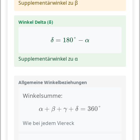
Supplementärwinkel zu β
Winkel Delta (δ)
δ
=
180
°
−
α
=
180
°
−
δ
α
Supplementärwinkel zu α
Allgemeine Winkelbeziehungen
Winkelsumme:
α
+
β
+
γ
+
δ
=
360
°
+
+
+
=
360
°
α
β
γ
δ
Wie bei jedem Viereck