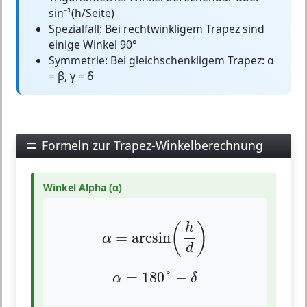
sin⁻¹(h/Seite)
Spezialfall:
Bei rechtwinkligem Trapez sind
einige Winkel 90°
Symmetrie:
Bei gleichschenkligem Trapez: α
= β, γ = δ
Formeln zur Trapez-Winkelberechnung
Winkel Alpha (α)
α
=
arcsin
(
h
d
)
(
)
h
=
arcsin
α
d
α
=
180
°
−
δ
=
180
°
−
α
δ