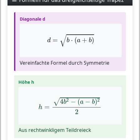
Diagonale d
d
=
b
⋅
(
a
+
b
)
√
=
⋅
(
+
)
d
b
a
b
Vereinfachte Formel durch Symmetrie
Höhe h
h
=
4
b
2
−
(
a
−
b
)
2
2
2
2
4
−
(
−
)
√
b
a
b
=
h
2
Aus rechtwinkligem Teildreieck