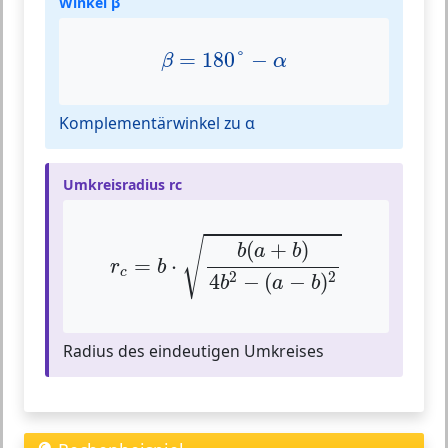
Winkel β
β
=
180
°
−
α
=
180
°
−
β
α
Komplementärwinkel zu α
Umkreisradius rc
r
c
=
b
⋅
b
(
a
+
b
)
4
b
2
−
(
a
−
b
)
2
√
(
+
)
b
a
b
=
⋅
r
b
c
2
2
4
−
(
−
)
b
a
b
Radius des eindeutigen Umkreises