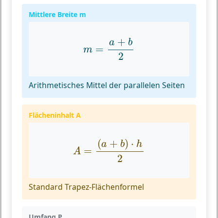
Mittlere Breite m
m
=
a
+
b
2
+
a
b
=
m
2
Arithmetisches Mittel der parallelen Seiten
Flächeninhalt A
A
=
(
a
+
b
)
⋅
h
2
(
+
)
⋅
a
b
h
=
A
2
Standard Trapez-Flächenformel
Umfang P