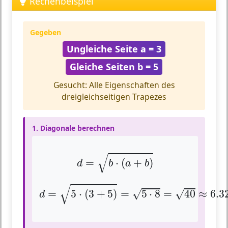
Rechenbeispiel
Gegeben
Ungleiche Seite a = 3
Gleiche Seiten b = 5
Gesucht: Alle Eigenschaften des
dreigleichseitigen Trapezes
1. Diagonale berechnen
d
=
b
⋅
(
a
+
b
)
√
=
⋅
(
+
)
d
b
a
b
d
=
5
⋅
(
3
+
5
)
=
5
⋅
8
=
40
≈
6.32
√
√
√
=
5
⋅
(
3
+
5
)
=
5
⋅
8
=
40
≈
6.3
d