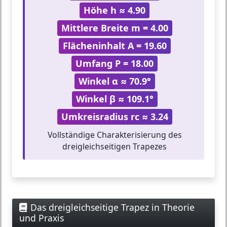
Höhe h ≈ 4.90
Mittlere Breite m = 4.00
Flächeninhalt A = 19.60
Umfang P = 18.00
Winkel α ≈ 70.9°
Winkel β ≈ 109.1°
Umkreisradius rc ≈ 3.24
Vollständige Charakterisierung des
dreigleichseitigen Trapezes
Das dreigleichseitige Trapez in Theorie
und Praxis