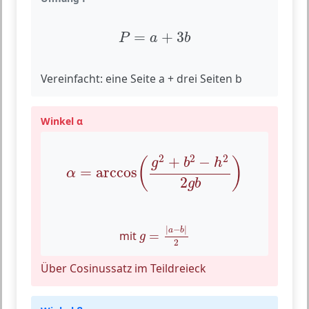
P
=
a
+
3
b
=
+
3
P
a
b
Vereinfacht: eine Seite a + drei Seiten b
Winkel α
α
=
arccos
(
g
2
+
b
2
−
h
2
2
g
b
)
2
2
2
+
−
(
)
g
b
h
=
arccos
α
2
g
b
g
=
|
a
−
b
|
2
|
−
|
a
b
mit
=
g
2
Über Cosinussatz im Teildreieck