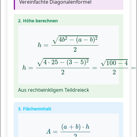
Vereinfachte Diagonalenformel
2. Höhe berechnen
h
=
4
b
2
−
(
a
−
b
)
2
2
2
2
4
−
(
−
)
√
b
a
b
=
h
2
h
=
4
⋅
25
−
(
3
−
5
)
2
2
=
100
−
4
2
=
96
2
2
4
⋅
25
−
(
3
−
5
)
√
√
100
−
4
=
=
=
h
2
2
Aus rechtwinkligem Teildreieck
3. Flächeninhalt
A
=
(
a
+
b
)
⋅
h
2
(
+
)
⋅
a
b
h
=
A
2