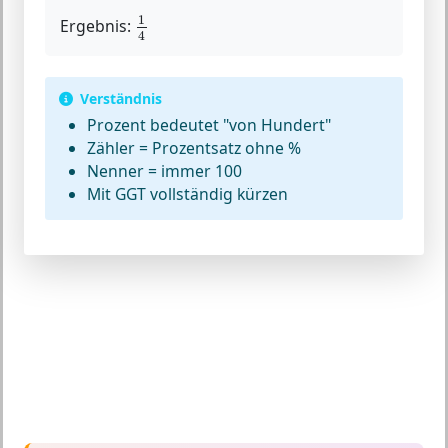
1
4
1
Ergebnis:
4
Verständnis
Prozent bedeutet "von Hundert"
Zähler = Prozentsatz ohne %
Nenner = immer 100
Mit GGT vollständig kürzen