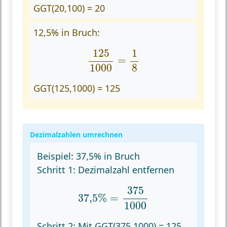
GGT(20,100) = 20
12,5% in Bruch:
125
1000
=
1
8
125
1
=
1000
8
GGT(125,1000) = 125
Dezimalzahlen umrechnen
Beispiel: 37,5% in Bruch
Schritt 1:
Dezimalzahl entfernen
37
,
5
%
=
375
1000
375
37
,
5
%
=
1000
Schritt 2:
Mit GGT(375,1000) = 125