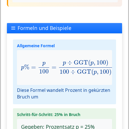
Formeln und Beispiele
Allgemeine Formel
p
%
=
p
100
=
p
÷
GGT
(
p
,
100
)
100
÷
GGT
(
p
,
1
÷
GGT
(
,
100
)
p
p
p
%
=
=
p
100
100
÷
GGT
(
,
100
)
p
Diese Formel wandelt Prozent in gekürzten
Bruch um
Schritt-für-Schritt: 25% in Bruch
Gegeben:
Prozentsatz p = 25%