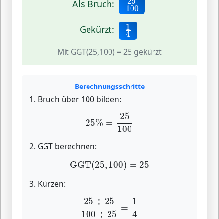
25
Als Bruch:
100
1
4
1
Gekürzt:
4
Mit GGT(25,100) = 25 gekürzt
Berechnungsschritte
1. Bruch über 100 bilden:
25
%
=
25
100
25
25
%
=
100
2. GGT berechnen:
GGT
(
25
,
100
)
=
25
GGT
(
25
,
100
)
=
25
3. Kürzen:
25
÷
25
100
÷
25
=
1
4
25
÷
25
1
=
100
÷
25
4