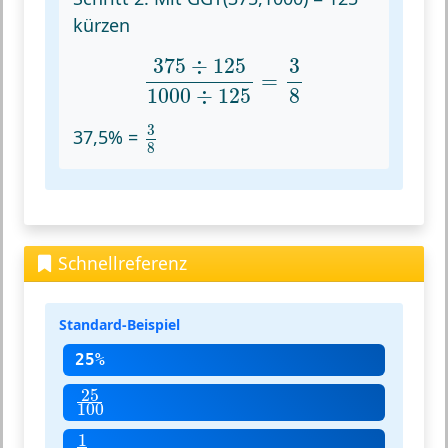
kürzen
375
÷
125
1000
÷
125
=
3
8
375
÷
125
3
=
8
1000
÷
125
3
8
3
37,5% =
8
Schnellreferenz
Standard-Beispiel
25%
25
100
25
100
1
4
1