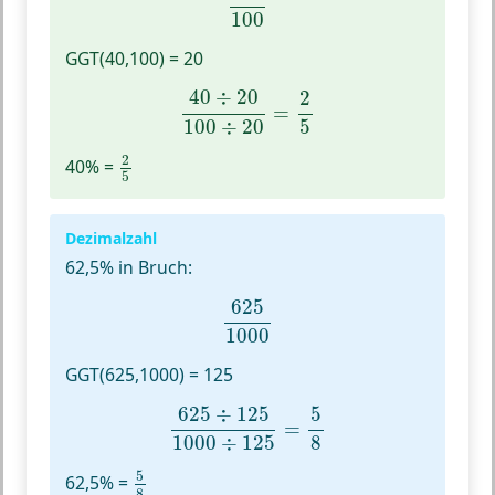
100
GGT(40,100) = 20
40
÷
20
100
÷
20
=
2
5
40
÷
20
2
=
5
100
÷
20
2
5
2
40% =
5
Dezimalzahl
62,5% in Bruch:
625
1000
625
1000
GGT(625,1000) = 125
625
÷
125
1000
÷
125
=
5
8
625
÷
125
5
=
8
1000
÷
125
5
8
5
62,5% =
8