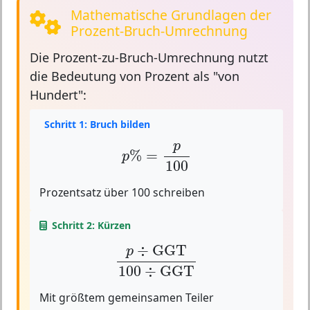
Mathematische Grundlagen der
Prozent-Bruch-Umrechnung
Die
Prozent-zu-Bruch-Umrechnung
nutzt
die Bedeutung von Prozent als "von
Hundert":
Schritt 1: Bruch bilden
p
%
=
p
100
p
%
=
p
100
Prozentsatz über 100 schreiben
Schritt 2: Kürzen
p
÷
GGT
100
÷
GGT
÷
GGT
p
100
÷
GGT
Mit größtem gemeinsamen Teiler