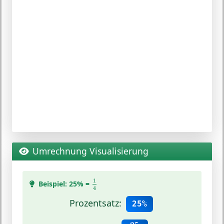
Umrechnung Visualisierung
1
4
1
Beispiel: 25% =
4
Prozentsatz:
25%
25
100