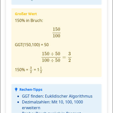
Großer Wert
150% in Bruch:
150
100
150
100
GGT(150,100) = 50
150
÷
50
100
÷
50
=
3
2
150
÷
50
3
=
100
÷
50
2
3
2
1
2
3
1
150% =
= 1
2
2
Rechen-Tipps
GGT finden:
Euklidischer Algorithmus
Dezimalzahlen:
Mit 10, 100, 1000
erweitern