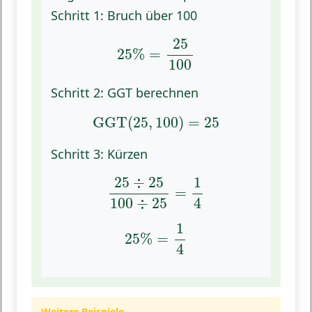
Schritt 1:
Bruch über 100
25
%
=
25
100
25
25
%
=
100
Schritt 2:
GGT berechnen
GGT
(
25
,
100
)
=
25
GGT
(
25
,
100
)
=
25
Schritt 3:
Kürzen
25
÷
25
100
÷
25
=
1
4
25
÷
25
1
=
100
÷
25
4
25
%
=
1
4
1
25
%
=
4
Weitere Beispiele