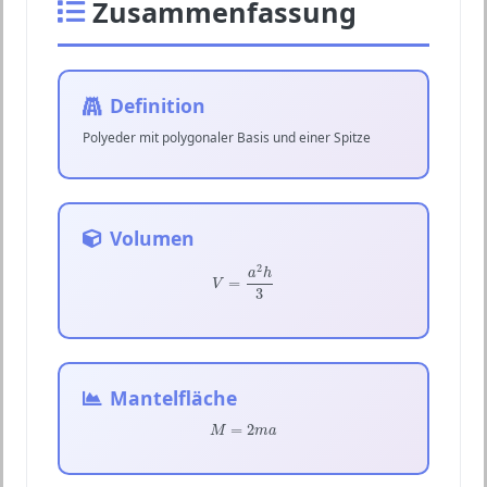
Zusammenfassung
Definition
Polyeder mit polygonaler Basis und einer Spitze
Volumen
V
=
a
2
h
3
2
a
h
=
V
3
Mantelfläche
M
=
2
m
a
=
2
M
m
a