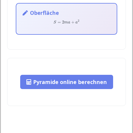
Oberfläche
S
=
2
m
a
+
a
2
2
=
2
+
S
m
a
a
Pyramide online berechnen