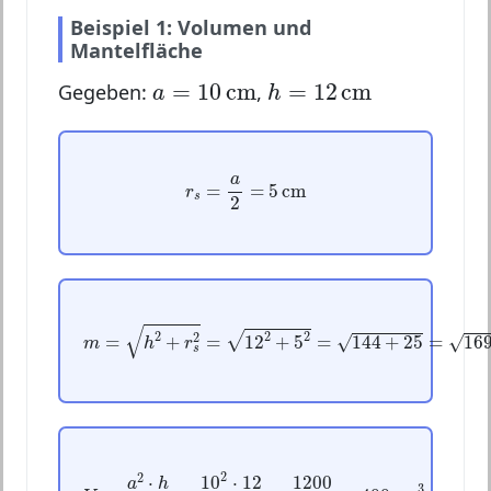
Beispiel 1: Volumen und
Mantelfläche
a
=
10
cm
h
=
12
cm
=
10
cm
=
12
cm
Gegeben:
,
a
h
r
s
=
a
2
=
5
cm
a
=
=
5
cm
r
s
2
m
=
h
2
+
r
s
2
=
12
2
+
5
2
=
144
+
25
=
169
=
13
cm
√
2
2
2
√
2
√
=
+
=
12
+
5
=
144
+
25
=
16
√
m
h
r
s
V
=
a
2
⋅
h
3
=
10
2
⋅
12
3
=
1200
3
=
400
cm
3
2
2
1200
⋅
10
⋅
12
a
h
3