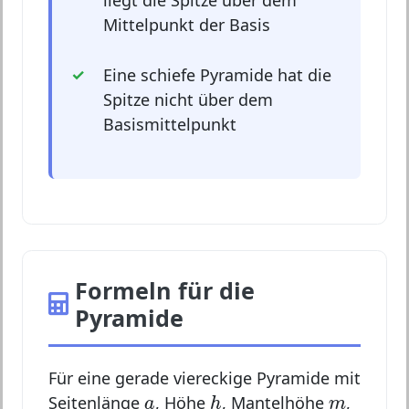
liegt die Spitze über dem
Mittelpunkt der Basis
Eine schiefe Pyramide hat die
Spitze nicht über dem
Basismittelpunkt
Formeln für die
Pyramide
Für eine gerade viereckige Pyramide mit
h
a
m
Seitenlänge
, Höhe
, Mantelhöhe
,
a
h
m