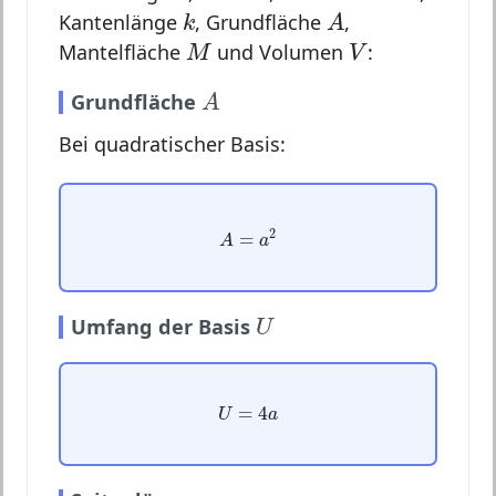
A
k
Kantenlänge
, Grundfläche
,
k
A
M
V
Mantelfläche
und Volumen
:
M
V
A
Grundfläche
A
Bei quadratischer Basis:
A
=
a
2
2
=
A
a
U
Umfang der Basis
U
U
=
4
a
=
4
U
a