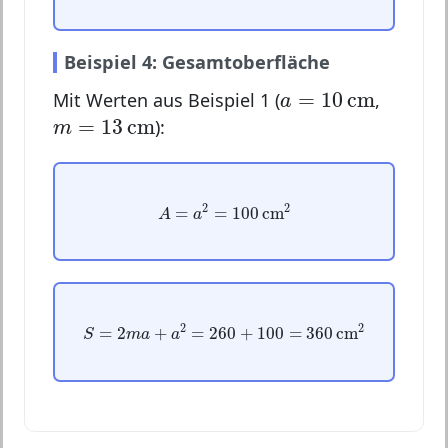
Beispiel 4: Gesamtoberfläche
a
=
10
cm
=
10
cm
Mit Werten aus Beispiel 1 (
,
a
m
=
13
cm
=
13
cm
):
m
A
=
a
2
=
100
cm
2
2
2
=
=
100
cm
A
a
S
=
2
m
a
+
a
2
=
260
+
100
=
360
cm
2
2
2
=
2
+
=
260
+
100
=
360
cm
S
m
a
a