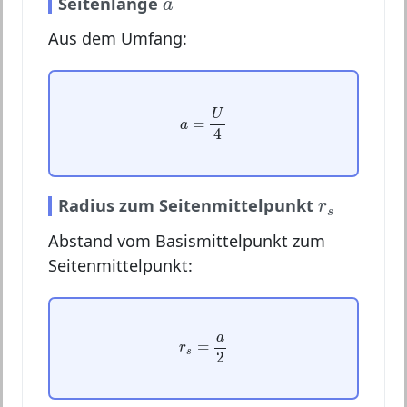
a
Seitenlänge
a
Aus dem Umfang:
a
=
U
4
U
=
a
4
r
s
Radius zum Seitenmittelpunkt
r
s
Abstand vom Basismittelpunkt zum
Seitenmittelpunkt:
r
s
=
a
2
a
=
r
s
2