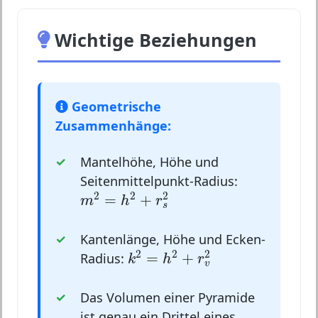
Wichtige Beziehungen
Geometrische
Zusammenhänge:
Mantelhöhe, Höhe und
Seitenmittelpunkt-Radius:
m
2
=
h
2
+
r
s
2
2
2
2
=
+
m
h
r
s
Kantenlänge, Höhe und Ecken-
k
2
=
h
2
+
r
v
2
2
2
2
=
+
Radius:
k
h
r
v
Das Volumen einer Pyramide
ist genau ein Drittel eines