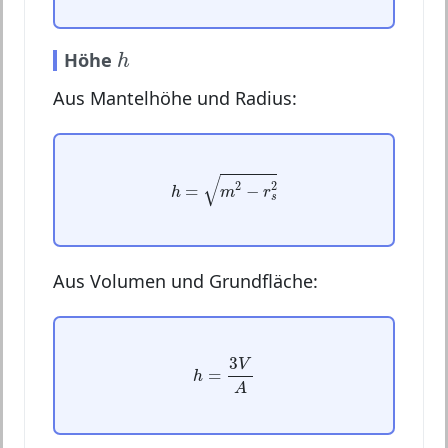
h
Höhe
h
Aus Mantelhöhe und Radius:
h
=
m
2
−
r
s
2
√
2
2
=
−
h
m
r
s
Aus Volumen und Grundfläche:
h
=
3
V
A
3
V
=
h
A