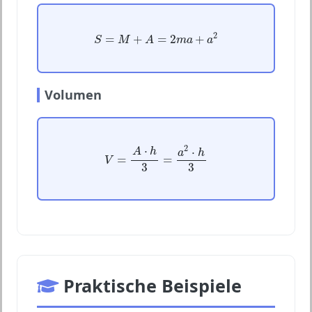
S
=
M
+
A
=
2
m
a
+
a
2
2
=
+
=
2
+
S
M
A
m
a
a
Volumen
V
=
A
⋅
h
3
=
a
2
⋅
h
3
⋅
2
⋅
A
h
a
h
=
=
V
3
3
Praktische Beispiele