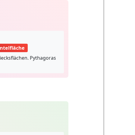
antelfläche
iecksflächen. Pythagoras