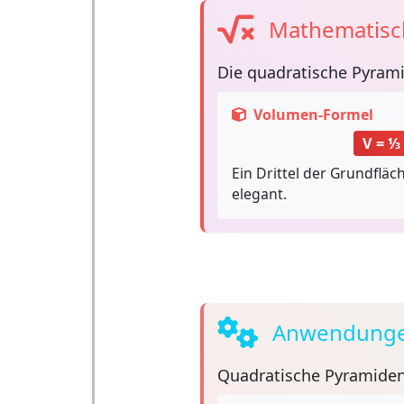
Mathematisc
Die
quadratische Pyram
Volumen-Formel
V = ⅓ 
Ein Drittel der Grundflä
elegant.
Anwendunge
Quadratische Pyramide