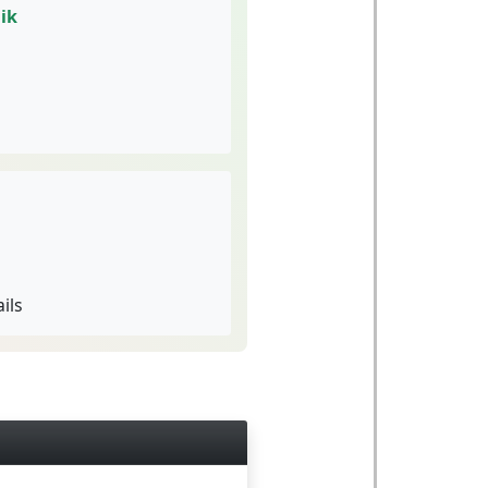
ik
ils