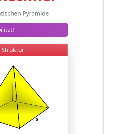
atischen Pyramide
lität!
 Struktur