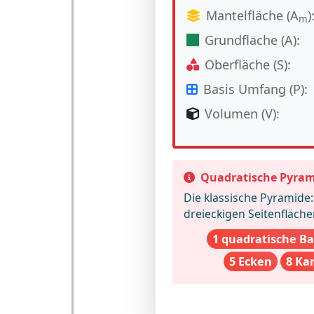
Mantelfläche (A
)
m
Grundfläche (A):
Oberfläche (S):
Basis Umfang (P):
Volumen (V):
Quadratische Pyram
Die klassische Pyramide:
dreieckigen Seitenfläche
1 quadratische Ba
5 Ecken
8 Ka