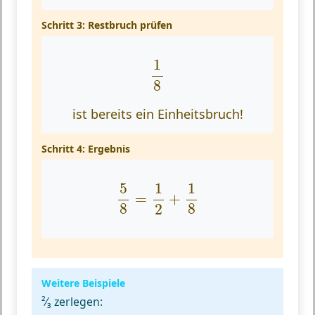
Schritt 3: Restbruch prüfen
1
8
1
8
ist bereits ein Einheitsbruch!
Schritt 4: Ergebnis
5
8
=
1
2
+
1
8
5
1
1
=
+
8
8
2
Weitere Beispiele
²⁄₃ zerlegen: