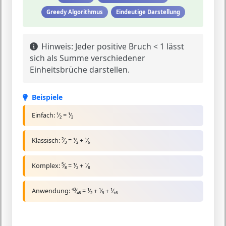
Greedy Algorithmus
Eindeutige Darstellung
Hinweis:
Jeder positive Bruch < 1 lässt
sich als Summe verschiedener
Einheitsbrüche darstellen.
Beispiele
Einfach:
¹⁄₂ = ¹⁄₂
Klassisch:
²⁄₃ = ¹⁄₂ + ¹⁄₆
Komplex:
⁵⁄₈ = ¹⁄₂ + ¹⁄₈
Anwendung:
⁴³⁄₄₈ = ¹⁄₂ + ¹⁄₃ + ¹⁄₁₆