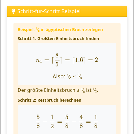
Schritt-für-Schritt Beispiel
Beispiel: ⁵⁄₈ in ägyptischen Bruch zerlegen
Schritt 1: Größten Einheitsbruch finden
n
1
=
⌈
8
5
⌉
=
⌈
1.6
⌉
=
2
8
=
⌈
⌉
=
⌈
1.6
⌉
=
2
n
1
5
Also: ¹⁄₂ ≤ ⁵⁄₈
Der größte Einheitsbruch ≤ ⁵⁄₈ ist ¹⁄₂.
Schritt 2: Restbruch berechnen
5
8
−
1
2
=
5
8
−
4
8
=
1
8
4
5
1
5
1
−
=
−
=
8
8
8
8
2