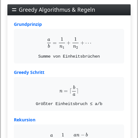
Greedy Algorithmus & Regeln
Grundprinzip
a
b
=
1
n
1
+
1
n
2
+
⋯
1
1
a
=
+
+
⋯
n
n
b
1
2
Summe von Einheitsbrüchen
Greedy Schritt
n
=
⌈
b
a
⌉
b
=
⌈
⌉
n
a
Größter Einheitsbruch ≤ a/b
Rekursion
a
b
−
1
n
=
a
n
−
b
b
n
1
−
a
n
b
a