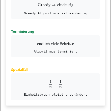
Greedy
⇒
eindeutig
Greedy
⇒
eindeutig
Greedy Algorithmus ist eindeutig
Terminierung
endlich viele Schritte
endlich viele Schritte
Algorithmus terminiert
Spezialfall
1
n
=
1
n
1
1
=
n
n
Einheitsbruch bleibt unverändert