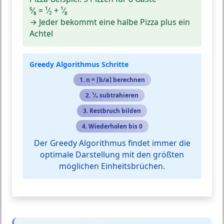
⁵⁄₈ = ¹⁄₂ + ¹⁄₈
→ Jeder bekommt eine halbe Pizza plus ein
Achtel
Greedy Algorithmus Schritte
1. n = ⌈b/a⌉ berechnen
2. ¹⁄ₙ subtrahieren
3. Restbruch bilden
4. Wiederholen bis 0
Der Greedy Algorithmus findet immer die
optimale Darstellung mit den größten
möglichen Einheitsbrüchen.