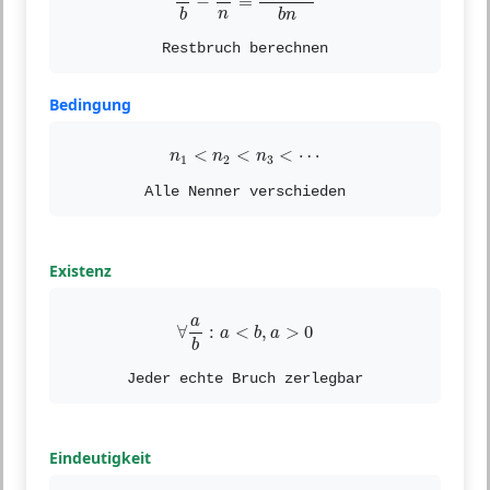
−
=
n
b
b
n
Restbruch berechnen
Bedingung
n
1
<
n
2
<
n
3
<
⋯
<
<
<
⋯
n
n
n
1
2
3
Alle Nenner verschieden
Existenz
∀
a
b
:
a
<
b
,
a
>
0
a
∀
:
<
,
>
0
a
b
a
b
Jeder echte Bruch zerlegbar
Eindeutigkeit