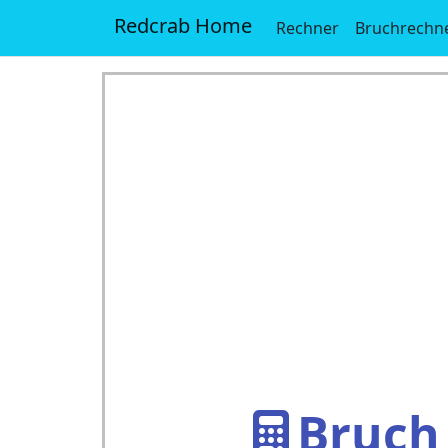
Redcrab Home
Rechner
Bruchrechn
Bruch