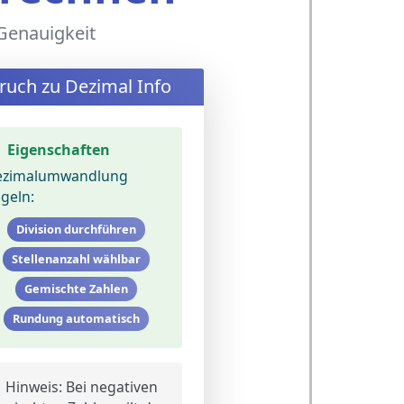
Genauigkeit
ruch zu Dezimal Info
Eigenschaften
ezimalumwandlung
geln:
Division durchführen
Stellenanzahl wählbar
Gemischte Zahlen
Rundung automatisch
Hinweis:
Bei negativen