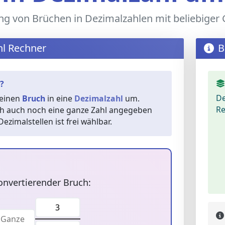
 von Brüchen in Dezimalzahlen mit beliebiger 
hl Rechner
B
?
D
 einen
Bruch
in eine
Dezimalzahl
um.
Re
h auch noch eine ganze Zahl angegeben
ezimalstellen ist frei wählbar.
onvertierender Bruch: