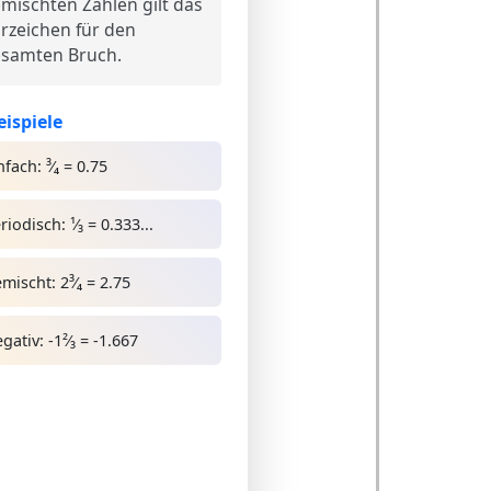
mischten Zahlen gilt das
rzeichen für den
samten Bruch.
eispiele
nfach:
³⁄₄ = 0.75
riodisch:
¹⁄₃ = 0.333...
mischt:
2³⁄₄ = 2.75
gativ:
-1²⁄₃ = -1.667