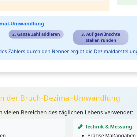
ezimal-Umwandlung
2. Ganze Zahl addieren
3. Auf gewünschte
Stellen runden
 des Zählers durch den Nenner ergibt die Dezimaldarstellun
 der Bruch-Dezimal-Umwandlung
 vielen Bereichen des täglichen Lebens verwendet:
Technik & Messung
gen
Präzise Maßangaben