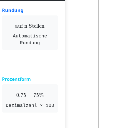
Rundung
auf n Stellen
auf n Stellen
Automatische
Rundung
Prozentform
0.75
=
75
%
0.75
=
75
%
Dezimalzahl × 100