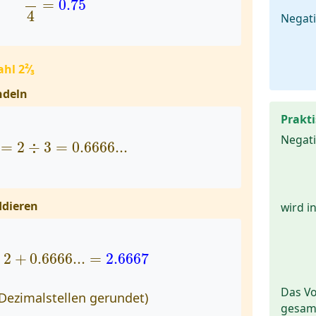
=
0.75
4
Negati
hl 2²⁄₃
ndeln
Prakti
2
3
=
2
÷
3
=
0.6666...
Negati
=
2
÷
3
=
0.6666...
ddieren
wird in
=
2
+
0.6666...
=
2.6667
2
+
0.6666...
=
2.6667
Das Vo
 Dezimalstellen gerundet)
gesam