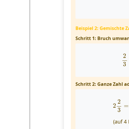
Beispiel 2: Gemischte Za
Schritt 1: Bruch umwa
2
3
Schritt 2: Ganze Zahl a
2
2
3
2
2
=
3
(auf 4