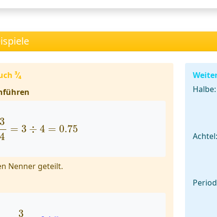
ispiele
ch ³⁄₄
Weiter
Halbe:
chführen
3
4
=
3
÷
4
=
0.75
3
=
3
÷
4
=
0.75
4
Achtel
n Nenner geteilt.
Period
3
4
=
0.75
3