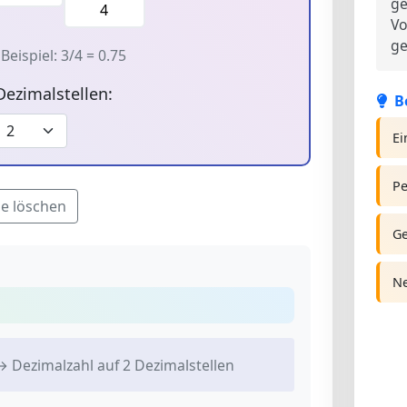
ge
Vo
ge
Beispiel: 3/4 = 0.75
Dezimalstellen:
B
Ei
Pe
e löschen
Ge
Ne
 Dezimalzahl auf 2 Dezimalstellen