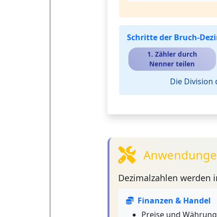
Schritte der Bruch-D
1. Zähler durch
Nenner teilen
Die Division
Anwendungen
Dezimalzahlen
werden in
Finanzen & Handel
Preise und Währun