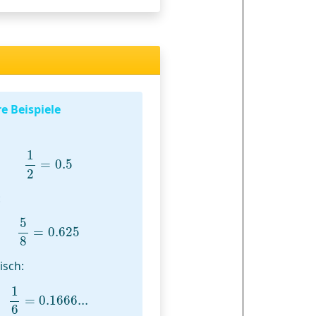
e Beispiele
1
2
=
0.5
1
=
0.5
2
:
5
8
=
0.625
5
=
0.625
8
isch:
1
6
=
0.1666...
1
=
0.1666...
6