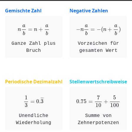
Gemischte Zahl
Negative Zahlen
n
a
b
=
n
+
a
b
−
n
a
b
=
−
(
n
+
a
b
)
a
a
a
a
=
+
−
=
−
(
+
)
n
n
n
n
b
b
b
b
Ganze Zahl plus
Vorzeichen für
Bruch
gesamten Wert
Periodische Dezimalzahl
Stellenwertschreibweise
1
3
=
0.
3
¯
0.75
=
7
10
+
5
100
1
7
5
¯
¯
¯
=
0.
3
0.75
=
+
3
10
100
Unendliche
Summe von
Wiederholung
Zehnerpotenzen