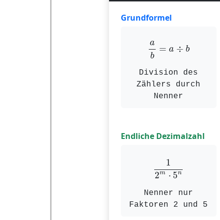
Grundformel
a
b
=
a
÷
b
a
=
÷
a
b
b
Division des
Zählers durch
Nenner
Endliche Dezimalzahl
1
2
m
⋅
5
n
1
m
n
2
⋅
5
Nenner nur
Faktoren 2 und 5