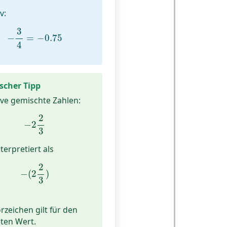
v:
−
3
4
=
−
0.75
3
−
=
−
0.75
4
scher Tipp
ve gemischte Zahlen:
−
2
2
3
2
−
2
3
terpretiert als
−
(
2
2
3
)
2
−
(
2
)
3
rzeichen gilt für den
ten Wert.