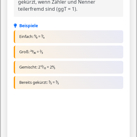
gekürzt, wenn Zähler und Nenner
teilerfremd sind (ggT = 1).
Beispiele
Einfach:
⁶⁄₈ = ³⁄₄
Groß:
²⁴⁄₃₆ = ²⁄₃
Gemischt:
2¹²⁄₁₅ = 2⁴⁄₅
Bereits gekürzt:
³⁄₅ = ³⁄₅