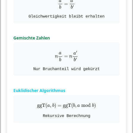
a
a
=
′
b
b
Gleichwertigkeit bleibt erhalten
Gemischte Zahlen
n
a
b
=
n
a
′
b
′
′
a
a
=
n
n
′
b
b
Nur Bruchanteil wird gekürzt
Euklidischer Algorithmus
ggT
(
a
,
b
)
=
ggT
(
b
,
a
mod
b
)
ggT
(
,
)
=
ggT
(
,
mod
)
a
b
b
a
b
Rekursive Berechnung