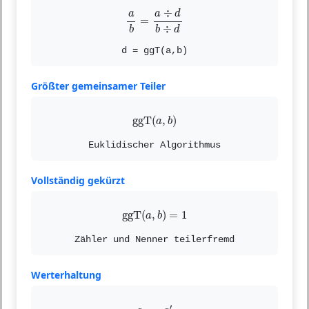
a
b
=
a
÷
d
b
÷
d
÷
a
d
a
=
÷
b
b
d
d = ggT(a,b)
Größter gemeinsamer Teiler
ggT
(
a
,
b
)
ggT
(
,
)
a
b
Euklidischer Algorithmus
Vollständig gekürzt
ggT
(
a
,
b
)
=
1
ggT
(
,
)
=
1
a
b
Zähler und Nenner teilerfremd
Werterhaltung
a
b
=
a
′
b
′
′