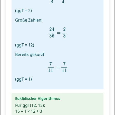
8
4
(ggT = 2)
Große Zahlen:
24
36
=
2
3
24
2
=
36
3
(ggT = 12)
Bereits gekürzt:
7
11
=
7
11
7
7
=
11
11
(ggT = 1)
Euklidischer Algorithmus
Für ggT(12, 15):
15 = 1 × 12 + 3