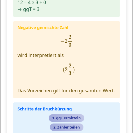
12 = 4 × 3 + 0
→ ggT = 3
Negative gemischte Zahl
−
2
2
3
2
−
2
3
wird interpretiert als
−
(
2
2
3
)
2
−
(
2
)
3
Das Vorzeichen gilt für den gesamten Wert.
Schritte der Bruchkürzung
1. ggT ermitteln
2. Zähler teilen