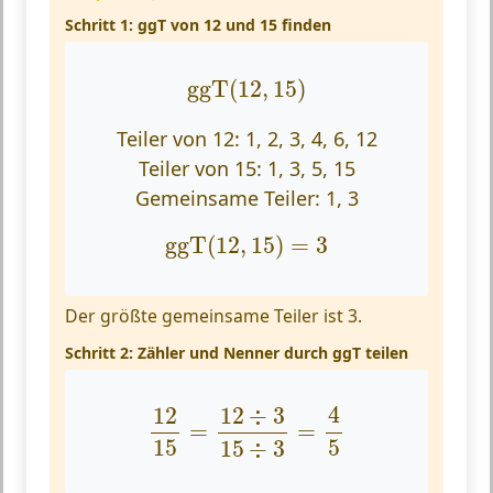
Schritt 1: ggT von 12 und 15 finden
ggT
(
12
,
15
)
ggT
(
12
,
15
)
Teiler von 12: 1, 2, 3, 4, 6, 12
Teiler von 15: 1, 3, 5, 15
Gemeinsame Teiler: 1, 3
ggT
(
12
,
15
)
=
3
ggT
(
12
,
15
)
=
3
Der größte gemeinsame Teiler ist 3.
Schritt 2: Zähler und Nenner durch ggT teilen
12
15
=
12
÷
3
15
÷
3
=
4
5
4
12
12
÷
3
=
=
15
5
15
÷
3