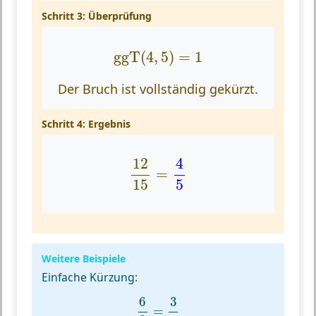
Schritt 3: Überprüfung
ggT
(
4
,
5
)
=
1
ggT
(
4
,
5
)
=
1
Der Bruch ist vollständig gekürzt.
Schritt 4: Ergebnis
12
15
=
4
5
4
12
=
15
5
Weitere Beispiele
Einfache Kürzung:
6
8
=
3
4
6
3
=