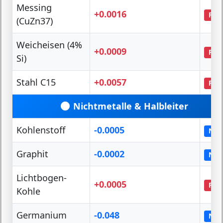
Messing
+0.0016
PTC
(CuZn37)
Weicheisen (4%
+0.0009
PTC
Si)
Stahl C15
+0.0057
PTC
Nichtmetalle & Halbleiter
Kohlenstoff
-0.0005
NTC
Graphit
-0.0002
NTC
Lichtbogen-
+0.0005
PTC
Kohle
Germanium
-0.048
NTC