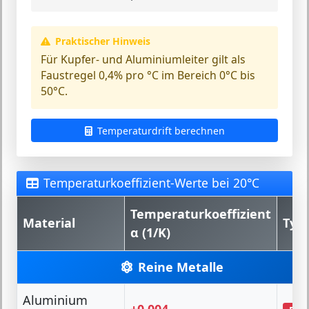
Praktischer Hinweis
Für Kupfer- und Aluminiumleiter gilt als
Faustregel
0,4% pro °C
im Bereich 0°C bis
50°C.
Temperaturdrift berechnen
Temperaturkoeffizient-Werte bei 20°C
Temperaturkoeffizient
Material
Typ
α (1/K)
Reine Metalle
Aluminium
+0.004