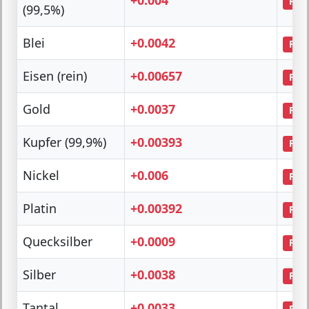
PTC
(99,5%)
Blei
+0.0042
PTC
Eisen (rein)
+0.00657
PTC
Gold
+0.0037
PTC
Kupfer (99,9%)
+0.00393
PTC
Nickel
+0.006
PTC
Platin
+0.00392
PTC
Quecksilber
+0.0009
PTC
Silber
+0.0038
PTC
Tantal
+0.0033
PTC