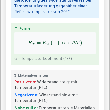
die Änderung des Widerstandswertes bei
Temperaturänderung gegenüber einer
Referenztemperatur von 20°C.
Formel
R
T
=
R
20
(
1
+
α
×
Δ
T
)
=
(
1
+
×
Δ
)
R
R
α
T
20
T
α = Temperaturkoeffizient (1/K)
Materialverhalten
Positiver α:
Widerstand steigt mit
Temperatur (PTC)
Negativer α:
Widerstand sinkt mit
Temperatur (NTC)
Nahe null α:
Temperaturstabile Materialien