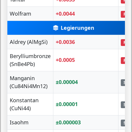
Wolfram
+0.0044
PTC
Legierungen
Aldrey (AlMgSi)
+0.0036
PTC
Berylliumbronze
+0.0005
PTC
(SnBe4Pb)
Manganin
±0.00004
Stab
(Cu84Ni4Mn12)
Konstantan
±0.00001
Stab
(CuNi44)
Isaohm
±0.000003
Stab