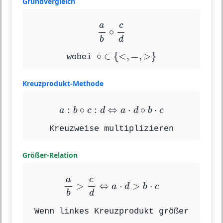
Grundvergleich
a
b
∘
c
d
c
a
∘
d
b
∘
∈
{
<
,
=
,
>
}
∘
∈
{
<
,
=
,
>
}
wobei
Kreuzprodukt-Methode
a
:
b
∘
c
:
d
⇔
a
⋅
d
∘
b
⋅
c
:
∘
:
⇔
⋅
∘
⋅
a
b
c
d
a
d
b
c
Kreuzweise multiplizieren
Größer-Relation
a
b
>
c
d
⇔
a
⋅
d
>
b
⋅
c
c
a
>
⇔
⋅
>
⋅
a
d
b
c
d
b
Wenn linkes Kreuzprodukt größer