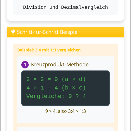
Division und Dezimalvergleich
Schritt-für-Schritt Beispiel
Beispiel: 3:4 mit 1:3 vergleichen
Kreuzprodukt-Methode
1
3 × 3 = 9 (a × d)
4 × 1 = 4 (b × c)
Vergleiche: 9 ? 4
9 > 4, also 3:4 > 1:3