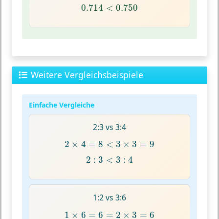
0.714
<
0.750
0.714
<
0.750
Weitere Vergleichsbeispiele
Einfache Vergleiche
2:3 vs 3:4
2
×
4
=
8
<
3
×
3
=
9
2
×
4
=
8
<
3
×
3
=
9
2
:
3
<
3
:
4
2
:
3
<
3
:
4
1:2 vs 3:6
1
×
6
=
6
=
2
×
3
=
6
1
×
6
=
6
=
2
×
3
=
6