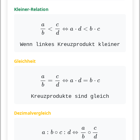
Kleiner-Relation
a
b
<
c
d
⇔
a
⋅
d
<
b
⋅
c
c
a
<
⇔
⋅
<
⋅
a
d
b
c
d
b
Wenn linkes Kreuzprodukt kleiner
Gleichheit
a
b
=
c
d
⇔
a
⋅
d
=
b
⋅
c
c
a
=
⇔
⋅
=
⋅
a
d
b
c
d
b
Kreuzprodukte sind gleich
Dezimalvergleich
a
:
b
∘
c
:
d
⇔
a
b
∘
c
d
c
a
:
∘
:
⇔
∘
a
b
c
d
d
b