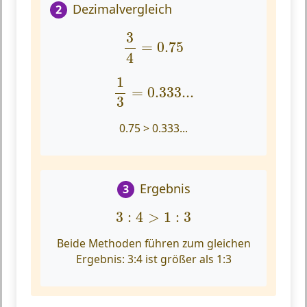
Dezimalvergleich
2
3
4
=
0.75
3
=
0.75
4
1
3
=
0.333...
1
=
0.333...
3
0.75 > 0.333...
Ergebnis
3
3
:
4
>
1
:
3
3
:
4
>
1
:
3
Beide Methoden führen zum gleichen
Ergebnis:
3:4 ist größer als 1:3