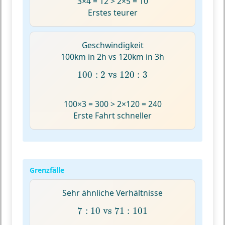
3×4 = 12 > 2×5 = 10
Erstes teurer
Geschwindigkeit
100km in 2h vs 120km in 3h
100
:
2
vs
120
:
3
100
:
2
 vs 
120
:
3
100×3 = 300 > 2×120 = 240
Erste Fahrt schneller
Grenzfälle
Sehr ähnliche Verhältnisse
7
:
10
vs
71
:
101
7
:
10
 vs 
71
:
101