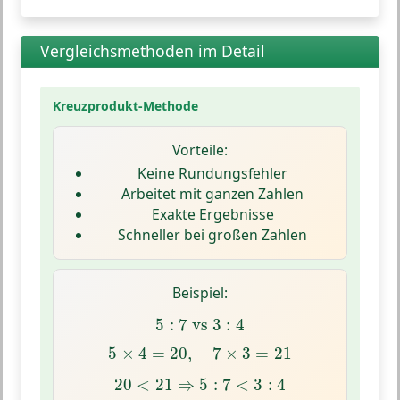
Vergleichsmethoden im Detail
Kreuzprodukt-Methode
Vorteile:
Keine Rundungsfehler
Arbeitet mit ganzen Zahlen
Exakte Ergebnisse
Schneller bei großen Zahlen
Beispiel:
5
:
7
vs
3
:
4
5
:
7
 vs 
3
:
4
5
×
4
=
20
,
7
×
3
=
21
5
×
4
=
20
,
7
×
3
=
21
20
<
21
⇒
5
:
7
<
3
:
4
20
<
21
⇒
5
:
7
<
3
:
4