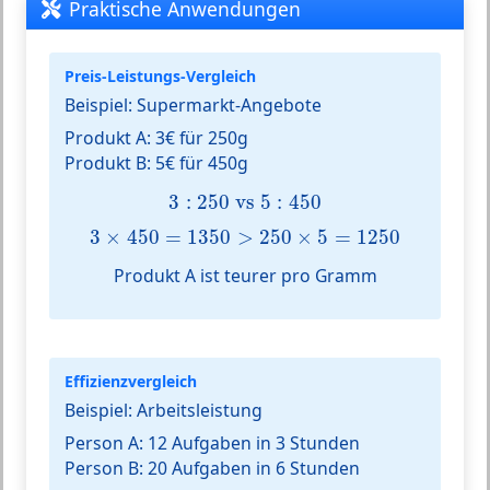
Praktische Anwendungen
Preis-Leistungs-Vergleich
Beispiel: Supermarkt-Angebote
Produkt A: 3€ für 250g
Produkt B: 5€ für 450g
3
:
250
vs
5
:
450
3
:
250
 vs 
5
:
450
3
×
450
=
1350
>
250
×
5
=
1250
3
×
450
=
1350
>
250
×
5
=
1250
Produkt A ist teurer pro Gramm
Effizienzvergleich
Beispiel: Arbeitsleistung
Person A: 12 Aufgaben in 3 Stunden
Person B: 20 Aufgaben in 6 Stunden