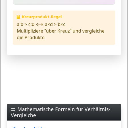
Kreuzprodukt-Regel
a:b > c:d
⟺
a×d > b×c
Multipliziere "über Kreuz" und vergleiche
die Produkte
Mathematische Formeln für Verhältnis-
Vergleiche