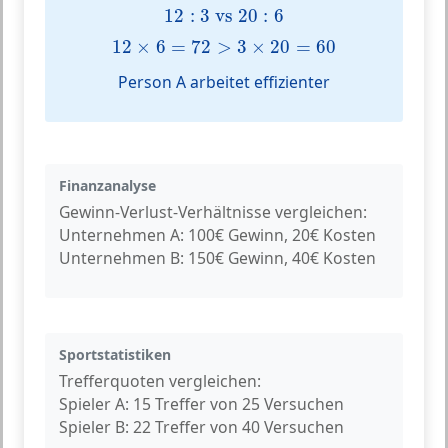
12
:
3
vs
20
:
6
12
:
3
 vs 
20
:
6
12
×
6
=
72
>
3
×
20
=
60
12
×
6
=
72
>
3
×
20
=
60
Person A arbeitet effizienter
Finanzanalyse
Gewinn-Verlust-Verhältnisse vergleichen:
Unternehmen A: 100€ Gewinn, 20€ Kosten
Unternehmen B: 150€ Gewinn, 40€ Kosten
Sportstatistiken
Trefferquoten vergleichen:
Spieler A: 15 Treffer von 25 Versuchen
Spieler B: 22 Treffer von 40 Versuchen