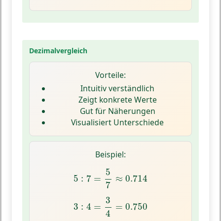
Dezimalvergleich
Vorteile:
Intuitiv verständlich
Zeigt konkrete Werte
Gut für Näherungen
Visualisiert Unterschiede
Beispiel:
5
:
7
=
5
7
≈
0.714
5
5
:
7
=
≈
0.714
7
3
:
4
=
3
4
=
0.750
3
3
:
4
=
=
0.750
4