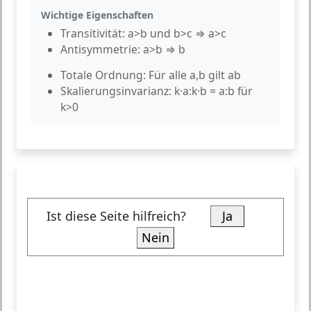
Wichtige Eigenschaften
Transitivität:
a>b und b>c ⇒ a>c
Antisymmetrie:
a>b ⇒ b
Totale Ordnung:
Für alle a,b gilt a
b
Skalierungsinvarianz:
k·a:k·b = a:b für
k>0
Ist diese Seite hilfreich?
Ja
Nein