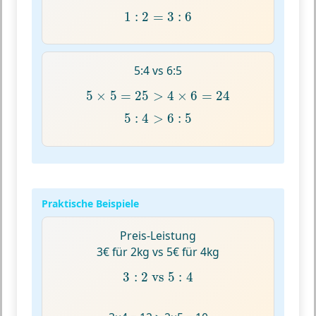
1
:
2
=
3
:
6
1
:
2
=
3
:
6
5:4 vs 6:5
5
×
5
=
25
>
4
×
6
=
24
5
×
5
=
25
>
4
×
6
=
24
5
:
4
>
6
:
5
5
:
4
>
6
:
5
Praktische Beispiele
Preis-Leistung
3€ für 2kg vs 5€ für 4kg
3
:
2
vs
5
:
4
3
:
2
 vs 
5
:
4