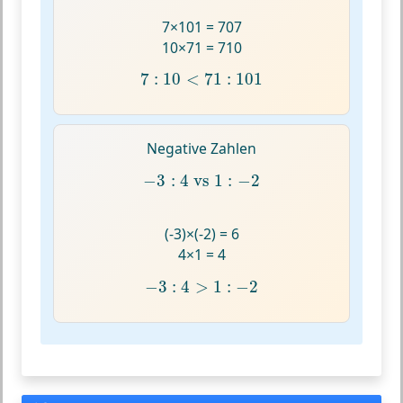
7×101 = 707
10×71 = 710
7
:
10
<
71
:
101
7
:
10
<
71
:
101
Negative Zahlen
−
3
:
4
vs
1
:
−
2
−
3
:
4
 vs 
1
:
−
2
(-3)×(-2) = 6
4×1 = 4
−
3
:
4
>
1
:
−
2
−
3
:
4
>
1
:
−
2