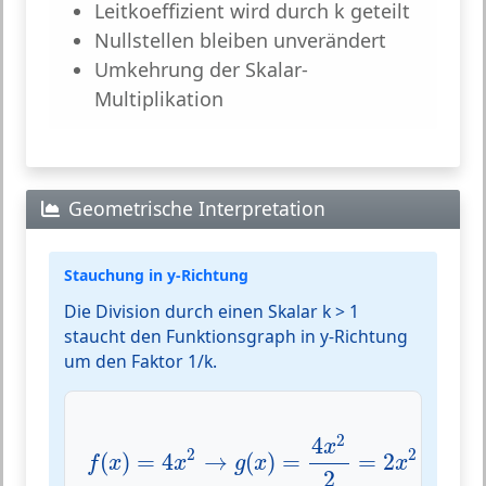
Leitkoeffizient wird durch k geteilt
Nullstellen bleiben unverändert
Umkehrung der Skalar-
Multiplikation
Geometrische Interpretation
Stauchung in y-Richtung
Die Division durch einen Skalar k > 1
staucht den Funktionsgraph in y-Richtung
um den Faktor 1/k.
f
(
x
)
=
4
x
2
→
g
(
x
)
=
4
x
2
2
=
2
x
2
2
4
x
2
2
(
)
=
4
→
(
)
=
=
2
f
x
x
g
x
x
2