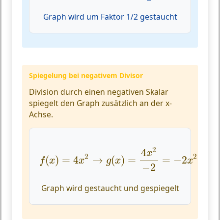
Graph wird um Faktor 1/2 gestaucht
Spiegelung bei negativem Divisor
Division durch einen negativen Skalar
spiegelt den Graph zusätzlich an der x-
Achse.
f
(
x
)
=
4
x
2
→
g
(
x
)
=
4
x
2
−
2
=
−
2
x
2
2
4
x
2
2
(
)
=
4
→
(
)
=
=
−
2
f
x
x
g
x
x
−
2
Graph wird gestaucht und gespiegelt