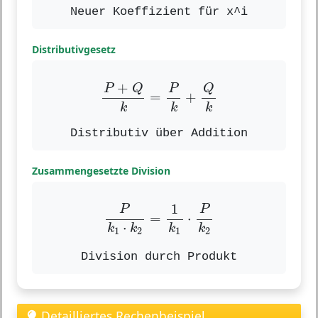
Neuer Koeffizient für x^i
Distributivgesetz
P
+
Q
k
=
P
k
+
Q
k
+
P
P
Q
Q
=
+
k
k
k
Distributiv über Addition
Zusammengesetzte Division
P
k
1
⋅
k
2
=
1
k
1
⋅
P
k
2
1
P
P
=
⋅
⋅
k
k
k
k
1
2
1
2
Division durch Produkt
Detailliertes Rechenbeispiel