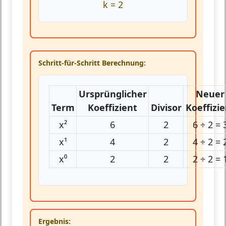
k = 2
Schritt-für-Schritt Berechnung:
Ursprünglicher
Neuer
Term
Koeffizient
Divisor
Koeffizie
x²
6
2
6 ÷ 2 = 
x¹
4
2
4 ÷ 2 = 
x⁰
2
2
2 ÷ 2 = 
Ergebnis: