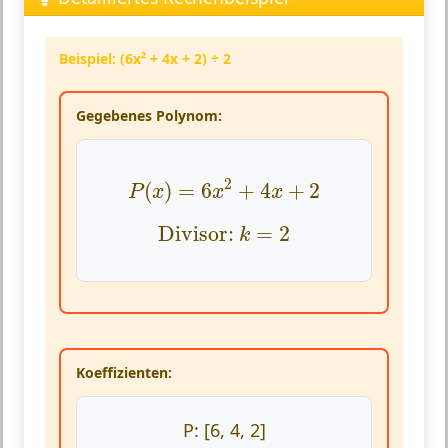
Beispiel: (6x² + 4x + 2) ÷ 2
Gegebenes Polynom:
P
(
x
)
=
6
x
2
+
4
x
+
2
2
(
)
=
6
+
4
+
2
P
x
x
x
Divisor:
k
=
2
Divisor: 
=
2
k
Koeffizienten:
P: [6, 4, 2]