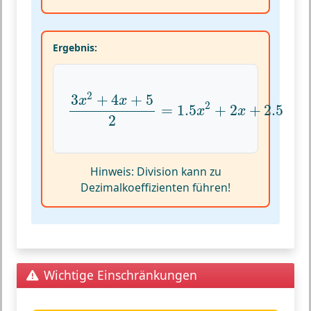
Ergebnis:
3
x
2
+
4
x
+
5
2
=
1.5
x
2
+
2
x
+
2.5
2
3
+
4
+
5
x
x
2
=
1.5
+
2
+
2.5
x
x
2
Hinweis:
Division kann zu
Dezimalkoeffizienten führen!
Wichtige Einschränkungen