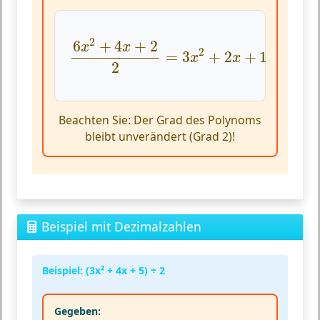
6
x
2
+
4
x
+
2
2
=
3
x
2
+
2
x
+
1
2
6
+
4
+
2
x
x
2
=
3
+
2
+
1
x
x
2
Beachten Sie:
Der Grad des Polynoms
bleibt unverändert (Grad 2)!
Beispiel mit Dezimalzahlen
Beispiel: (3x² + 4x + 5) ÷ 2
Gegeben: