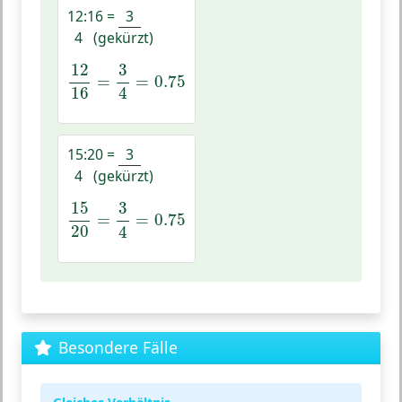
12:16
=
3
4
(gekürzt)
12
16
=
3
4
=
0.75
12
3
=
=
0.75
16
4
15:20
=
3
4
(gekürzt)
15
20
=
3
4
=
0.75
15
3
=
=
0.75
20
4
Besondere Fälle