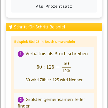
Als Prozentsatz
Schritt-für-Schritt Beispiel
Beispiel: 50:125 in Bruch umwandeln
Verhältnis als Bruch schreiben
1
50
:
125
=
50
125
50
50
:
125
=
125
50 wird Zähler, 125 wird Nenner
Größten gemeinsamen Teiler
2
finden