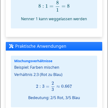
8
:
1
=
8
1
=
8
8
8
:
1
=
=
8
1
Nenner 1 kann weggelassen werden
Praktische Anwendungen
Mischungsverhältnisse
Beispiel: Farben mischen
Verhältnis 2:3 (Rot zu Blau)
2
:
3
=
2
3
≈
0.667
2
2
:
3
=
≈
0.667
3
Bedeutung: 2/5 Rot, 3/5 Blau