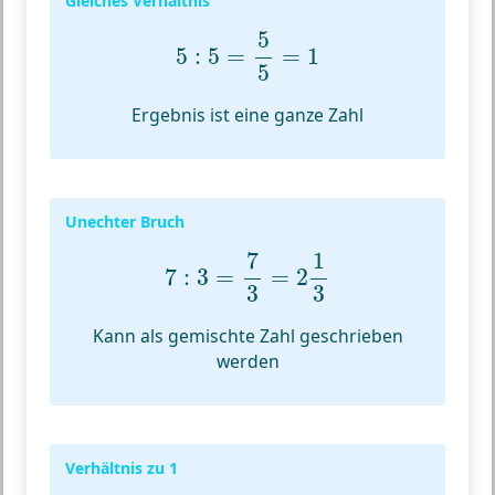
Gleiches Verhältnis
5
:
5
=
5
5
=
1
5
5
:
5
=
=
1
5
Ergebnis ist eine ganze Zahl
Unechter Bruch
7
:
3
=
7
3
=
2
1
3
7
1
7
:
3
=
=
2
3
3
Kann als gemischte Zahl geschrieben
werden
Verhältnis zu 1