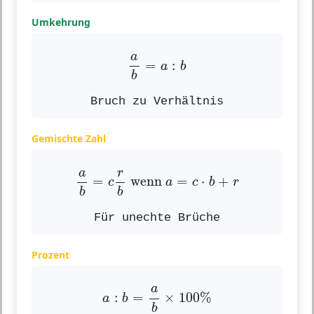
Umkehrung
a
b
=
a
:
b
a
=
:
a
b
b
Bruch zu Verhältnis
Gemischte Zahl
a
b
=
c
r
b
wenn
a
=
c
⋅
b
+
r
r
a
=
 wenn 
=
⋅
+
c
a
c
b
r
b
b
Für unechte Brüche
Prozent
a
:
b
=
a
b
×
100
%
a
:
=
×
100
%
a
b
b