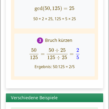
gcd
(
50
,
125
)
=
25
gcd
(
50
,
125
)
=
25
50 = 2 × 25, 125 = 5 × 25
Bruch kürzen
3
50
125
=
50
÷
25
125
÷
25
=
2
5
50
50
÷
25
2
=
=
125
5
125
÷
25
Ergebnis:
50:125 = 2/5
Verschiedene Beispiele