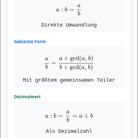
a
:
b
=
a
b
a
:
=
a
b
b
Direkte Umwandlung
Gekürzte Form
a
b
=
a
÷
gcd
(
a
,
b
)
b
÷
gcd
(
a
,
b
)
÷
gcd
(
,
)
a
a
b
a
=
÷
gcd
(
,
)
b
b
a
b
Mit größtem gemeinsamen Teiler
Dezimalwert
a
:
b
=
a
b
=
a
÷
b
a
:
=
=
÷
a
b
a
b
b
Als Dezimalzahl