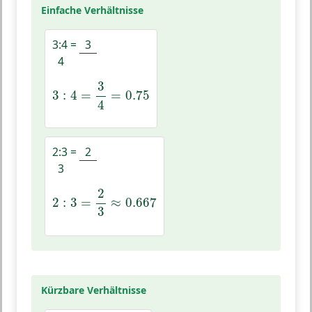
Einfache Verhältnisse
3:4
=
3
4
3
:
4
=
3
4
=
0.75
3
3
:
4
=
=
0.75
4
2:3
=
2
3
2
:
3
=
2
3
≈
0.667
2
2
:
3
=
≈
0.667
3
Kürzbare Verhältnisse