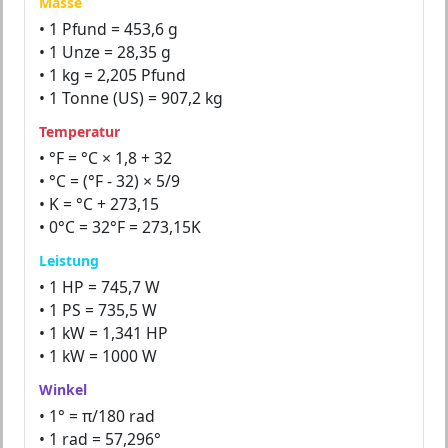
Masse
• 1 Pfund = 453,6 g
• 1 Unze = 28,35 g
• 1 kg = 2,205 Pfund
• 1 Tonne (US) = 907,2 kg
Temperatur
• °F = °C × 1,8 + 32
• °C = (°F - 32) × 5/9
• K = °C + 273,15
• 0°C = 32°F = 273,15K
Leistung
• 1 HP = 745,7 W
• 1 PS = 735,5 W
• 1 kW = 1,341 HP
• 1 kW = 1000 W
Winkel
• 1° = π/180 rad
• 1 rad = 57,296°