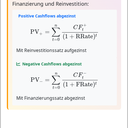
Finanzierung und Reinvestition:
Positive Cashflows abgezinst
PV
+
=
∑
t
=
0
n
C
F
t
+
(
1
+
RRate
)
t
+
n
C
F
∑
t
PV
=
+
(
1
+
RRate
)
t
=
0
t
Mit Reinvestitionssatz aufgezinst
Negative Cashflows abgezinst
PV
−
=
∑
t
=
0
n
C
F
t
−
(
1
+
FRate
)
t
−
n
C
F
∑
t
PV
=
−
(
1
+
FRate
)
t
=
0
t
Mit Finanzierungssatz abgezinst